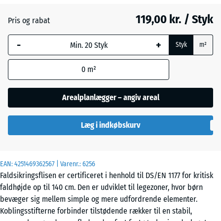
119,00 kr. / Styk
Pris og rabat
Græsgrøn
- 14,00 kr.
-
+
Styk
m²
Murstenrød
- 21,00 kr.
0
m²
Arealplanlægger – angiv areal
Sandbeige
+ 3,00 kr.
Læg i indkøbskurv
Skifergrå
EAN:
4251469362567
| Varenr.:
6256
Faldsikringsflisen er certificeret i henhold til DS/EN 1177 for kritisk
faldhøjde op til 140 cm. Den er udviklet til legezoner, hvor børn
bevæger sig mellem simple og mere udfordrende elementer.
Koblingsstifterne forbinder tilstødende rækker til en stabil,