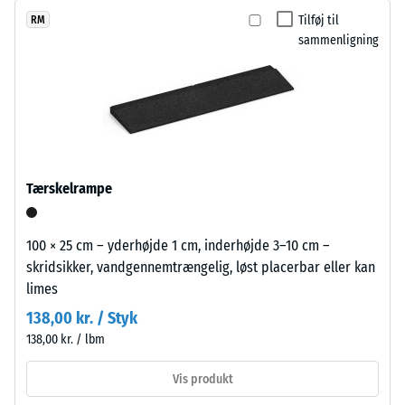
endnu
med
timers
og udskiftes uden at større dele af overfladen skal demonteres.
Tilføj til
RM
ikke
et
aflastning
sammenligning
valgt
let
(BS 7188)
et
og
produkt
Tilsyneladende
åbent
densitet -
til
udtryk
skala værdi 1 =
produkt­
til
op til 780
sammenligningen.
udeanlæg
kg/m³
og
Tærskelrampe
Stød-, vibrations-
aktivitetsområder.
og
trinlydsdæmpning
100 × 25 cm – yderhøjde 1 cm, inderhøjde 3–10 cm –
Materiale
– Skala værdi 4 =
skridsikker, vandgennemtrængelig, løst placerbar eller kan
–
stærk dæmpning
limes
Bestanddele
Skridsikkerhedsklasse
138,00 kr. / Styk
og
DS (EN 14041) - Skala
138,00 kr. / lbm
opbygning
værdi 3 =
Friktionskoefficient ca.
Vis produkt
0,45