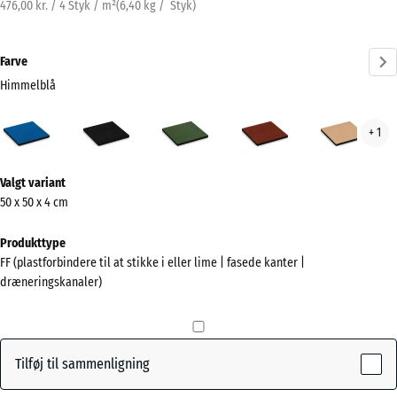
476,00 kr. / 4 Styk / m²
(
6,40
kg
/ Styk)
Farve
Himmelblå
Himmelblå
Antracit
Græsgrøn
Murstenrød
San
+ 1
(active)
Mere
Valgt variant
information
50 x 50 x 4 cm
om
farverne?
Produkttype
FF (plastforbindere til at stikke i eller lime | fasede kanter |
Vis
dræneringskanaler)
farvepalette
(active)
Himmelblå
Tilføj til sammenligning
Antracit
- 24,00 kr.