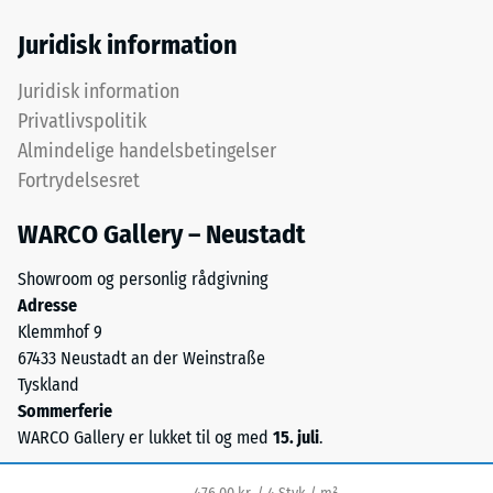
danner
24
en
Juridisk information
slidfast
timers
og
Juridisk information
aflastning
skridsikker
Privatlivspolitik
(BS
overflade.
Almindelige handelsbetingelser
Det
7188)
Fortrydelsesret
nederste
lag
WARCO Gallery – Neustadt
består
af
Showroom og personlig rådgivning
/ 5
grovere
Adresse
granulat
Klemmhof 9
og
67433 Neustadt an der Weinstraße
bidrager
Tyskland
til
Trykstyrken
Sommerferie
elasticitet,
for
WARCO Gallery er lukket til og med
15. juli
.
stødabsorbering
et
og
materiale