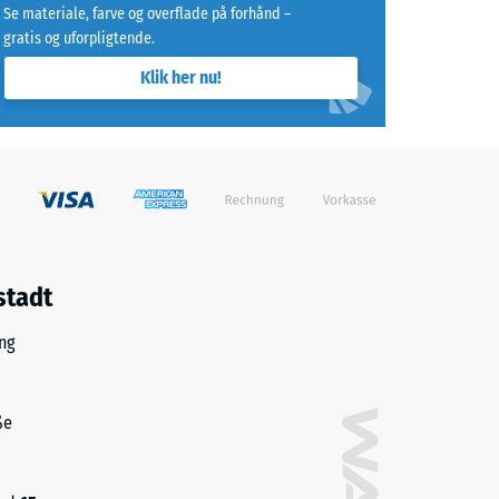
Se materiale, farve og overflade på forhånd –
gratis og uforpligtende.
88)
Klik her nu!
m²)
e R10
stadt
ng
ße