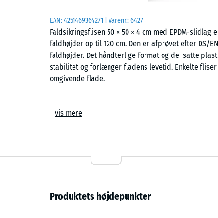
EAN:
4251469364271
| Varenr.:
6427
Faldsikringsflisen 50 × 50 × 4 cm med EPDM-slidlag
faldhøjder op til 120 cm. Den er afprøvet efter DS/E
faldhøjder. Det håndterlige format og de isatte plas
stabilitet og forlænger fladens levetid. Enkelte flis
omgivende flade.
Anvendelsesområder
vis mere
Den 4 cm tykke faldsikringsflise beskytter børn mo
opbygning – typisk gynger, rutsjebaner, balancebane
bruges i daginstitutioner, på skolegårde samt på off
terapi, genoptræning og pleje anvendes belægninge
forekommer.
Opbygning og gummilag
Produktets højdepunkter
Faldsikringsflisen er opbygget i to lag. Det elastisk