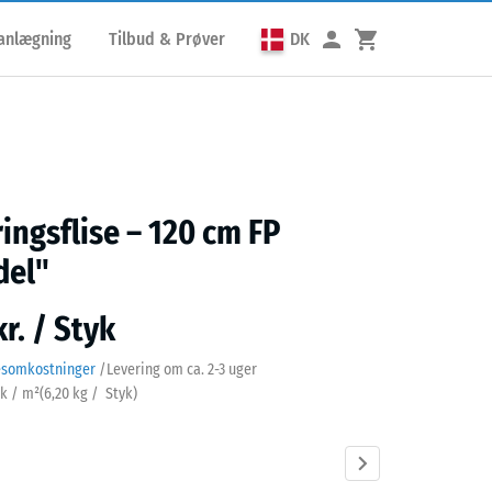
lanlægning
Tilbud & Prøver
DK
ringsflise – 120 cm FP
del"
r. / Styk
esomkostninger
/
Levering om ca.
2-3 uger
yk / m²
(
6,20
kg
/ Styk)