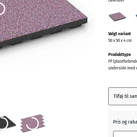
Lavendel
Lave
(acti
Mere
Valgt variant
information
50 x 50 x 4 cm
om
farverne?
Produkttype
FP (plastforbinde
Vis
underside med 
farvepalett
Lavende
Tilføj til s
Atlantis
Pris og rab
Engelsk
græs