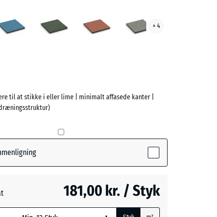
ndel
Atlantisk
Engelsk
Etna
Grå
+ 4
ve)
græs
granit
re til at stikke i eller lime | minimalt affasede kanter |
dræningsstruktur)
e
(active)
l
ammenligning
k
181,00 kr. / Styk
at