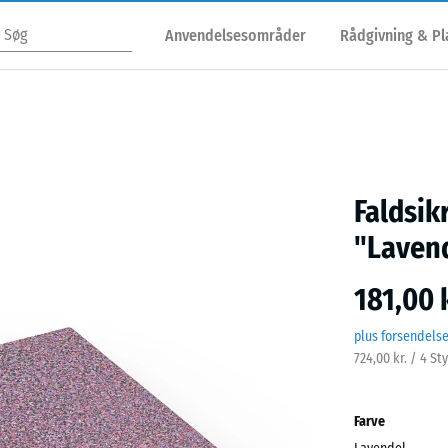
Anvendelsesområder
Rådgivning & P
Faldsik
"Laven
181,00 k
plus forsendels
724,00 kr. / 4 St
Farve