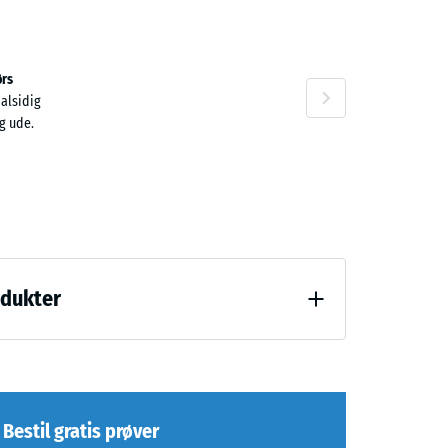
n
rs
 alsidig
g ude.
odukter
(BS 7188)
Bestil gratis prøver