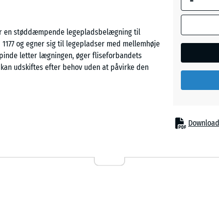
-
 er en støddæmpende legepladsbelægning til
Etna
N 1177 og egner sig til legepladser med mellemhøje
tpinde letter lægningen, øger fliseforbandets
er kan udskiftes efter behov uden at påvirke den
Grå
granit
Mørkeg
d faldskader under legeredskaber med mellemhøj
Download
granit
r, dobbeltgynger og mindre klatrestativer. Den
entlige og private legepladser. Også inden for
n, især hvor hyppig hudkontakt med overfladen
Rattan
Terrakot
e funktionslag af PU-bundet ELT-gummigranulat står