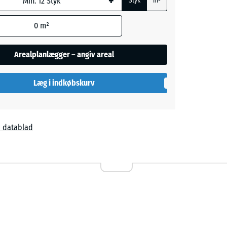
+
Styk
m²
0
m²
Arealplanlægger – angiv areal
Læg i indkøbskurv
rå
 datablad
ta