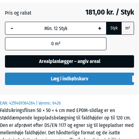
181,00 kr. / Styk
Pris og rabat
Engelsk
-
+
græs
Styk
m²
0
m²
Grå
granit
Arealplanlægger – angiv areal
Læg i indkøbskurv
Lavendel
EAN:
4251469364264
| Varenr.:
6426
Mørkegrå
Faldsikringsflisen 50 × 50 × 4 cm med EPDM-slidlag er en
granit
støddæmpende legepladsbelægning til faldhøjder op til 120 cm.
Den er afprøvet efter DS/EN 1177 og egner sig til legepladser med
mellemhøje faldhøjder. Det håndterlige format og de isatte
Rattan