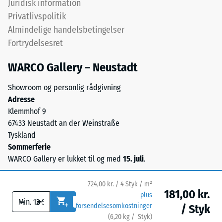
Juridisk information
ca. 0,09 W/(m·K)
gummi),
Privatlivspolitik
bundet
Frostbestandig
Almindelige handelsbetingelser
med
Trykstyrke
Fortrydelsesret
UV-
-
stabiliseret
WARCO Gallery – Neustadt
polyurethanbindemiddel.
Skalaværdi
Overfladen
1
Showroom og personlig rådgivning
har
Adresse
=
en
Klemmhof 9
åben,
ca.
67433 Neustadt an der Weinstraße
porøs
1
Tyskland
struktur.
Sommerferie
mm
Bærelaget
WARCO Gallery er lukket til og med
15. juli
.
består
resterende
af
fordybning
724,00 kr. / 4 Styk / m²
renset,
181,00 kr.
plus
efter
-
+
sort
forsendelsesomkostninger
/ Styk
gummigranulat
24
(
6,20
kg
/ Styk)
Sikre gulve.