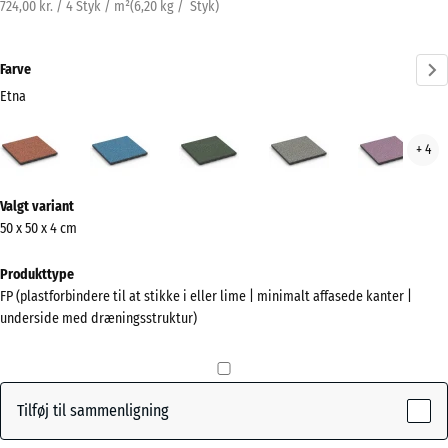
724,00 kr. / 4 Styk / m²
(
6,20
kg
/ Styk)
Farve
Etna
Etna
Atlantisk
Engelsk
Grå
Lave
+ 4
(active)
græs
granit
Mere
Valgt variant
information
50 x 50 x 4 cm
om
farverne?
Produkttype
FP (plastforbindere til at stikke i eller lime | minimalt affasede kanter |
Vis
underside med dræningsstruktur)
farvepalette
(active)
Etna
Tilføj til sammenligning
Atlantisk