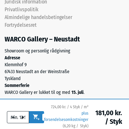
Juridisk information
ca. 0,09 W/(m·K)
gummi),
Privatlivspolitik
bundet
Frostbestandig
Almindelige handelsbetingelser
med
Trykstyrke
Fortrydelsesret
UV-
-
stabiliseret
WARCO Gallery – Neustadt
polyurethanbindemiddel.
Skalaværdi
Overfladen
1
Showroom og personlig rådgivning
har
Adresse
=
en
Klemmhof 9
åben,
ca.
67433 Neustadt an der Weinstraße
porøs
1
Tyskland
struktur.
Sommerferie
mm
Bærelaget
WARCO Gallery er lukket til og med
15. juli
.
består
resterende
af
fordybning
724,00 kr. / 4 Styk / m²
renset,
181,00 kr.
plus
efter
-
+
sort
forsendelsesomkostninger
/ Styk
gummigranulat
24
(
6,20
kg
/ Styk)
Sikre gulve.