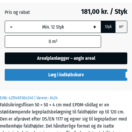
Atlantisk
181,00 kr. / Styk
Pris og rabat
-
+
Etna
Styk
m²
0
m²
Grå
granit
Arealplanlægger – angiv areal
Læg i indkøbskurv
Lavendel
EAN:
4251469364240
| Varenr.:
6424
Mørkegrå
Faldsikringsflisen 50 × 50 × 4 cm med EPDM-slidlag er en
granit
støddæmpende legepladsbelægning til faldhøjder op til 120 cm.
Den er afprøvet efter DS/EN 1177 og egner sig til legepladser med
mellemhøje faldhøjder. Det håndterlige format og de isatte
Rattan