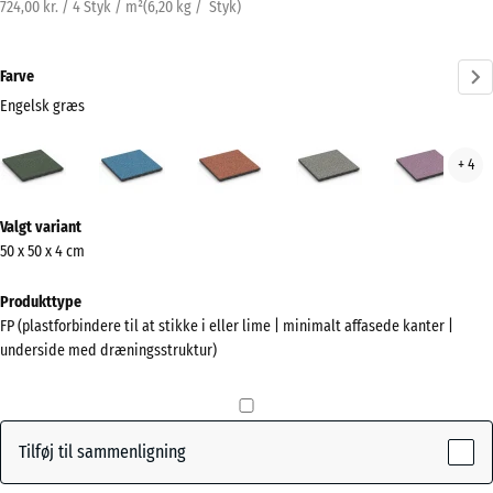
724,00 kr. / 4 Styk / m²
(
6,20
kg
/ Styk)
Farve
Engelsk græs
Engelsk
Atlantisk
Etna
Grå
Lave
+ 4
græs
granit
(active)
Mere
Valgt variant
information
50 x 50 x 4 cm
om
farverne?
Produkttype
FP (plastforbindere til at stikke i eller lime | minimalt affasede kanter |
Vis
underside med dræningsstruktur)
farvepalette
Engelsk
(active)
græs
Tilføj til sammenligning