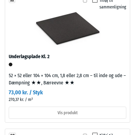
Tilføj til
XX
3,3
Skala værdi 4 =
sammenligning
gennemsnitlig
mm
acceptvinkel
tykt,
ca. 16°, gruppe
er
R10
fremstillet
af
Termisk isolering –
nyproduceret,
Skala værdi 3 =
gennemfarvet
Varmeledningsevne
Underlagsplade Kl. 2
ca. 0,11 W/(m·K)
og
giftfrit
Frostbestandig
52 × 52 eller 104 × 104 cm, 1,8 eller 2,8 cm – til inde og ude –
EPDM-
Tilsyneladende
Dæmpning ★★, Bæreevne ★★
granulat
(etylen-
densitet
73,00 kr. / Styk
propylen-
270,37 kr. / m²
-
dien-
skala
gummi),
Vis produkt
bundet
værdi
med
2
UV-