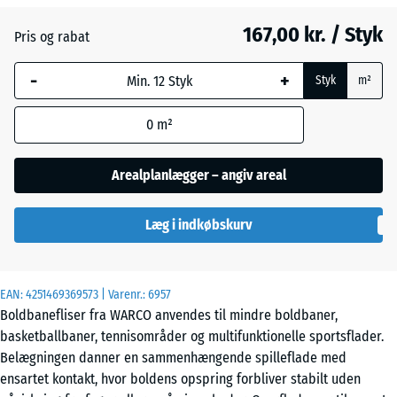
167,00 kr. / Styk
Pris og rabat
Engelsk
-
+
græs
Styk
m²
0
m²
Etna
Arealplanlægger – angiv areal
Grå
Læg i indkøbskurv
granit
EAN:
4251469369573
| Varenr.:
6957
Lavendel
Boldbanefliser fra WARCO anvendes til mindre boldbaner,
basketballbaner, tennisområder og multifunktionelle sportsflader.
Belægningen danner en sammenhængende spilleflade med
Mørkegrå
ensartet kontakt, hvor boldens opspring forbliver stabilt uden
granit