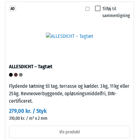
Bærelaget
produkter
Tilføj til
AD
er
ligger
sammenligning
presset
denne
med
værdi
standarddensitet.
typisk
mellem
600
Installation
og
–
1250
ALLESDICHT – Tagtæt
Bearbejdning
kg/m³.
–
For
Montering
at
Flydende tætning til tag, terrasse og kælder. 3 kg, 11 kg eller
illustrere
25 kg. Revneoverbyggende, opløsningsmiddelfri, DIN-
den
certificeret.
tilsyneladende
279,00 kr. / Styk
densitet
310,00 kr. / m² x 2 mm
af
Puslespilsforbindelsen
et
Vis produkt
er
specifikt