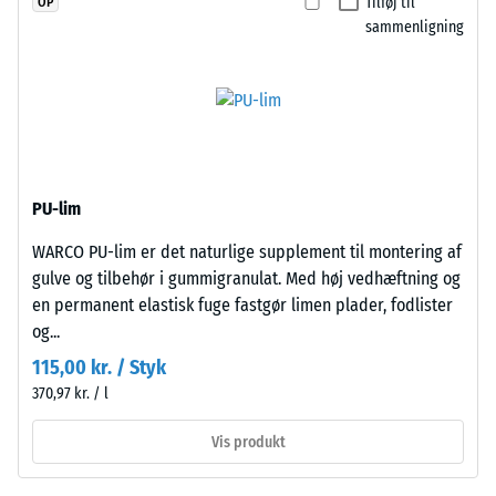
Tilføj til
OP
=
stabiliseret
sammenligning
polyurethanbindemiddel.
780
Overfladen
til
har
840
en
åben,
kg/m³
porøs
PU-lim
struktur.
Bærelaget
WARCO PU-lim er det naturlige supplement til montering af
består
/ 5
gulve og tilbehør i gummigranulat. Med høj vedhæftning og
af
en permanent elastisk fuge fastgør limen plader, fodlister
renset,
og...
sort
115,00 kr. / Styk
gummigranulat
370,97 kr. / l
fra
Den
genbrugte
tilsyneladende
Vis produkt
dæk
densitet
(ELT)
af