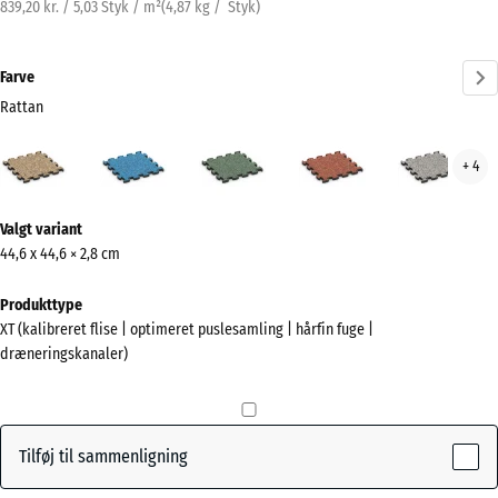
839,20 kr. / 5,03 Styk / m²
(
4,87
kg
/ Styk)
Farve
Rattan
Rattan
Atlantisk
Engelsk
Etna
Grå
+ 4
(active)
græs
gran
Mere
Valgt variant
information
44,6 x 44,6 × 2,8 cm
om
farverne?
Produkttype
XT (kalibreret flise | optimeret puslesamling | hårfin fuge |
Vis
dræneringskanaler)
farvepalette
(active)
Rattan
Tilføj til sammenligning
Atlantisk