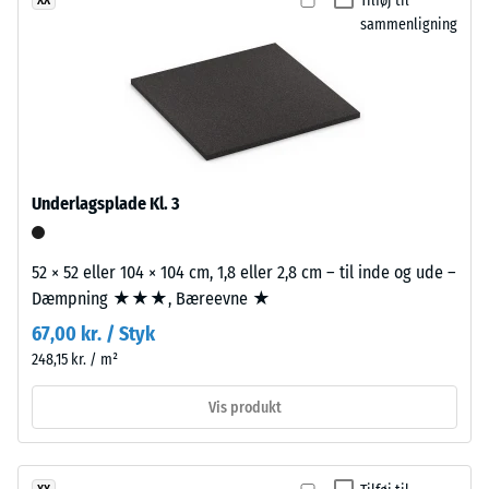
Tilføj til
ikke
Povrch
– Skala værdi 3 =
sammenligning
valgt
tydelig dæmpning
působí
et
teple
Skridsikkerhedsklasse
produkt
a
DS (EN 14041) - Skala
til
uvolněně.
værdi 5 =
produkt­
Friktionskoefficient ca.
sammenligningen.
0,6
Materiale
Underlagsplade Kl. 3
–
Slidstyrke –
Bestanddele
Modstandsdygtighed
over for abrasivt slid
og
52 × 52 eller 104 × 104 cm, 1,8 eller 2,8 cm – til inde og ude –
– Skala værdi 2 =
opbygning
Dæmpning ★★★, Bæreevne ★
"god" (BS 7188)
67,00 kr. / Styk
Vandgennemtrængelighed
Produktet
248,15 kr. / m²
(EN 12616) – Skala 4 =
har
Infiltration ca. 600 mm/t
en
Vis produkt
(600 l/h/m²)
tolagsopbygning.
Slidlaget,
Skridsikkerhed
ca.
(EN 16165) –