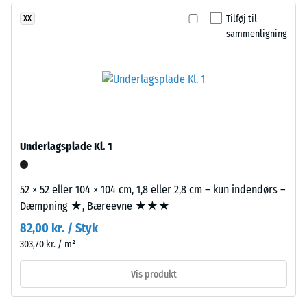
med
et
Tilføj til
XX
mellemfin
materiale
sammenligning
kornstruktur,
beskriver
bundet
forholdet
med
mellem
polyurethanbindemiddel.
dets
ELT
masse
står
og
for
dets
Underlagsplade Kl. 1
"End
samlede
of
volumen,
Life
inklusive
52 × 52 eller 104 × 104 cm, 1,8 eller 2,8 cm – kun indendørs –
Tyres"
alle
Dæmpning ★, Bæreevne ★★★
og
porer,
82,00 kr. / Styk
betegner
hulrum
303,70 kr. / m²
granulat
og
fra
luftindeslutninger.
Vis produkt
genbrugte
For
bildæk.
WARCO-