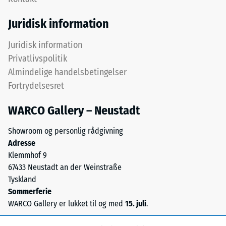
over
som
hinanden,
massedensitet,
Juridisk information
puslespilsforbindelsen
angiver
holder
derimod
Juridisk information
det
forholdet
Privatlivspolitik
øverste
mellem
Almindelige handelsbetingelser
lag
et
Fortrydelsesret
på
stofs
plads.
masse
WARCO Gallery – Neustadt
Fordi
og
kanterne
dets
Showroom og personlig rådgivning
er
rene
Adresse
snittet
materialevolumen
Klemmhof 9
retvinlet
uden
67433 Neustadt an der Weinstraße
–
hensyntagen
Tyskland
uden
til
Sommerferie
fase
hulrum.
WARCO Gallery er lukket til og med
15. juli
.
–
Den
dannes
angives