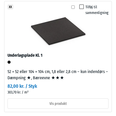
med
et
Tilføj til
XX
mellemfin
materiale
sammenligning
kornstruktur,
beskriver
bundet
forholdet
med
mellem
polyurethanbindemiddel.
dets
ELT
masse
står
og
for
dets
Underlagsplade Kl. 1
"End
samlede
of
volumen,
Life
inklusive
52 × 52 eller 104 × 104 cm, 1,8 eller 2,8 cm – kun indendørs –
Tyres"
alle
Dæmpning ★, Bæreevne ★★★
og
porer,
82,00 kr. / Styk
betegner
hulrum
303,70 kr. / m²
granulat
og
fra
luftindeslutninger.
Vis produkt
genbrugte
For
bildæk.
WARCO-