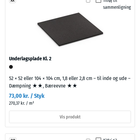
Tilføj til
XX
3,3
Skala værdi 4 =
sammenligning
gennemsnitlig
mm
acceptvinkel
tykt,
ca. 16°, gruppe
er
R10
fremstillet
af
Termisk isolering –
nyproduceret,
Skala værdi 3 =
gennemfarvet
Varmeledningsevne
Underlagsplade Kl. 2
ca. 0,11 W/(m·K)
og
giftfrit
Frostbestandig
52 × 52 eller 104 × 104 cm, 1,8 eller 2,8 cm – til inde og ude –
EPDM-
Tilsyneladende
Dæmpning ★★, Bæreevne ★★
granulat
(etylen-
densitet
73,00 kr. / Styk
propylen-
270,37 kr. / m²
-
dien-
skala
gummi),
Vis produkt
bundet
værdi
med
2
UV-