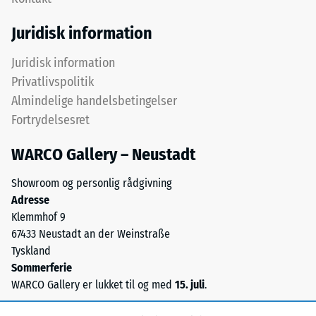
det
som
øverste
massedensitet,
Juridisk information
lag
angiver
på
derimod
Juridisk information
plads.
forholdet
Privatlivspolitik
Fordi
mellem
Almindelige handelsbetingelser
kanterne
et
Fortrydelsesret
er
stofs
snittet
masse
WARCO Gallery – Neustadt
retvinlet
og
–
dets
Showroom og personlig rådgivning
uden
rene
Adresse
fase
materialevolumen
Klemmhof 9
–
uden
67433 Neustadt an der Weinstraße
dannes
hensyntagen
Tyskland
blot
til
Sommerferie
en
hulrum.
WARCO Gallery er lukket til og med
15. juli
.
næsten
Den
usynlig
angives