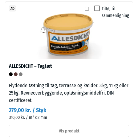
Bærelaget
produkter
Tilføj til
AD
er
ligger
sammenligning
presset
denne
med
værdi
standarddensitet.
typisk
mellem
600
Installation
og
–
1250
ALLESDICHT – Tagtæt
Bearbejdning
kg/m³.
–
For
Montering
at
Flydende tætning til tag, terrasse og kælder. 3 kg, 11 kg eller
illustrere
25 kg. Revneoverbyggende, opløsningsmiddelfri, DIN-
Puslespilsforbindelsen
den
certificeret.
er
tilsyneladende
279,00 kr. / Styk
udformet
densitet
310,00 kr. / m² x 2 mm
med
af
afrundede,
et
Vis produkt
bølgeformede
specifikt