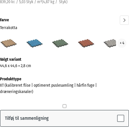
839,20 kr. / 5,03 Styk / m²
(
4,87
kg
/ Styk)
Farve
Terrakotta
Terrakotta
Atlantisk
Engelsk
Etna
Grå
+ 4
(active)
græs
gran
Mere
Valgt variant
information
44,6 x 44,6 × 2,8 cm
om
farverne?
Produkttype
XT (kalibreret flise | optimeret puslesamling | hårfin fuge |
Vis
dræneringskanaler)
farvepalette
(active)
Terrakotta
Tilføj til sammenligning
Atlantisk