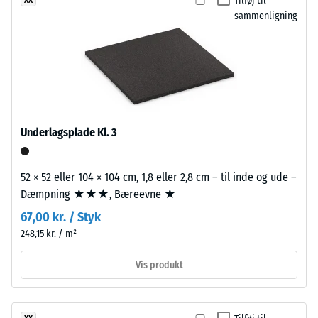
Tilføj til
ikke
et
– Skala værdi 3 =
sammenligning
valgt
tydelig dæmpning
naturligt
et
farveudtryk
Skridsikkerhedsklasse
produkt
med
DS (EN 14041) - Skala
til
middelhavspræg.
værdi 5 =
produkt­
Friktionskoefficient ca.
sammenligningen.
0,6
Materiale
Underlagsplade Kl. 3
–
Slidstyrke –
Bestanddele
Modstandsdygtighed
over for abrasivt slid
og
52 × 52 eller 104 × 104 cm, 1,8 eller 2,8 cm – til inde og ude –
– Skala værdi 2 =
opbygning
Dæmpning ★★★, Bæreevne ★
"god" (BS 7188)
67,00 kr. / Styk
Vandgennemtrængelighed
Produktet
248,15 kr. / m²
(EN 12616) – Skala 4 =
har
Infiltration ca. 600 mm/t
en
Vis produkt
(600 l/h/m²)
tolagsopbygning.
Slidlaget,
Skridsikkerhed
ca.
(EN 16165) –