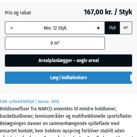
167,00 kr. / Styk
Pris og rabat
Engelsk
-
+
græs
Styk
m²
0
m²
Etna
Arealplanlægger – angiv areal
Grå
Læg i indkøbskurv
granit
EAN:
4251469369528
| Varenr.:
6952
Lavendel
Boldbanefliser fra WARCO anvendes til mindre boldbaner,
basketballbaner, tennisområder og multifunktionelle sportsflader.
Belægningen danner en sammenhængende spilleflade med
Mørkegrå
ensartet kontakt, hvor boldens opspring forbliver stabilt uden
granit