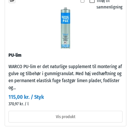
Tilføj til
OP
=
stabiliseret
sammenligning
polyurethanbindemiddel.
780
Overfladen
til
har
840
en
åben,
kg/m³
porøs
PU-lim
struktur.
Bærelaget
WARCO PU-lim er det naturlige supplement til montering af
består
/ 5
gulve og tilbehør i gummigranulat. Med høj vedhæftning og
af
en permanent elastisk fuge fastgør limen plader, fodlister
renset,
og...
sort
115,00 kr. / Styk
gummigranulat
370,97 kr. / l
fra
Den
genbrugte
tilsyneladende
Vis produkt
dæk
densitet
(ELT)
af