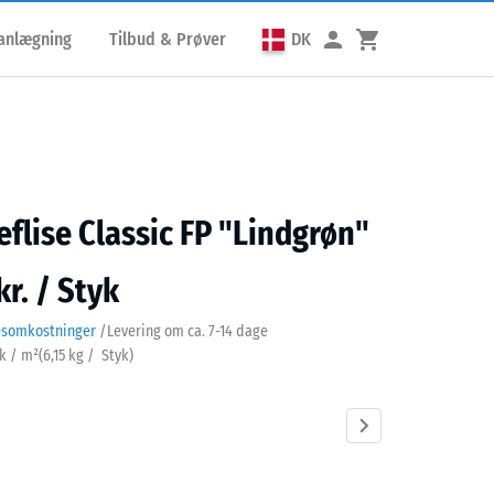
lanlægning
Tilbud & Prøver
DK
eflise Classic FP "Lindgrøn"
kr. / Styk
esomkostninger
/
Levering om ca.
7-14 dage
yk / m²
(
6,15
kg
/ Styk)
grøn
Antracit
Grafitgrå
Tomatrød