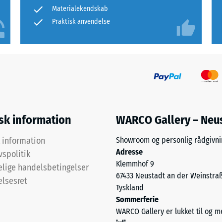
et
Materialekendskab
rke – Modstandsdygtighed over for abrasivt slid – Skala værdi 4 = "fremragend
produkt
Praktisk anvendelse
nemtrængelighed (EN 12616) – Skala 5 = Infiltration ca. 1000 mm/t (1000 l/h/
til
produkt­
kkerhed (EN 16165) – Skala værdi 4 = gennemsnitlig acceptvinkel ca. 16°, grupp
sammenligningen.
 isolering – Skala værdi 4 = Varmeledningsevne ca. 0,09 W/(m·K)
standig
tyrke
isk information
WARCO Gallery – Neu
værdi
k information
Showroom og personlig rådgivni
Adresse
vspolitik
Klemmhof 9
lige handelsbetingelser
67433 Neustadt an der Weinstra
elsesret
Tyskland
Sommerferie
WARCO Gallery er lukket til og 