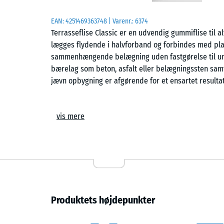
EAN:
4251469363748
| Varenr.:
6374
Terrasseflise Classic er en udvendig gummiflise til al
lægges flydende i halvforband og forbindes med pla
sammenhængende belægning uden fastgørelse til un
bærelag som beton, asfalt eller belægningssten samt
jævn opbygning er afgørende for et ensartet resultat
Opbygning og overflade
vis mere
Flisen er fremstillet af PU-bundet gummigranulat i 
(ELT – End-of-Life Tyres). Overfladen er elastisk og le
skridsikker gangflade. Ved farvede varianter omslut
granulatkorn i overfladen, så den ønskede farve frem
grundlæggende opbygning.
Dræning
Produktets højdepunkter
Den åbne porestruktur gør det muligt for regnvand 