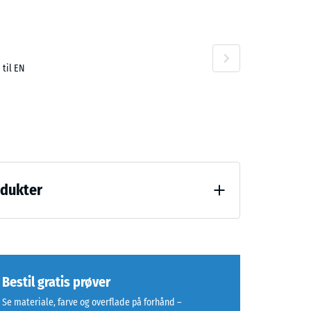
 til EN
odukter
ng (BS 7188)
Bestil gratis prøver
Se materiale, farve og overflade på forhånd –