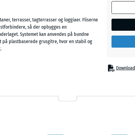
Tomatr
behovsber
(medmindr
taner, terrasser, tagterrasser og loggiaer. Fliserne
er angivet i
stforbindere, så der opbygges en
produktdat
derlaget. Systemet kan anvendes på bundne
50
 på plastbaserede grusgitre, hvor en stabil og
x
.
50
x 4
Download
cm
mellemkornet struktur, baseret på genbrugte bildæk
t struktureret, hvilket giver en robust og
ter et pigmenteret bindemiddel de sorte
50
står jævnt i det øverste lag uden at ændre flisens
x
50
- 6,0
x 3
cm
at passere gennem flisen og ledes væk. På bundne