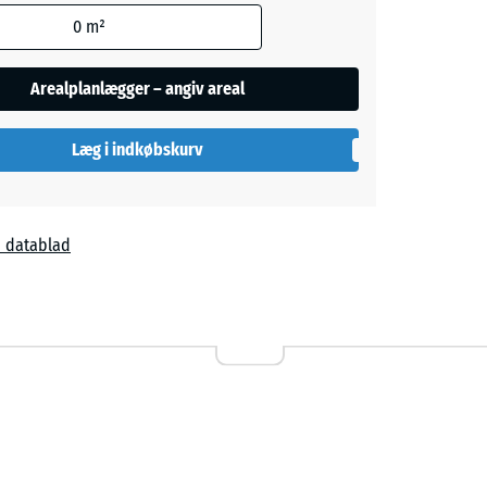
ød
- 4,00 kr.
egningen
0
m²
e andet
Arealplanlægger – angiv areal
aene).
Læg i indkøbskurv
 datablad
0 kr.