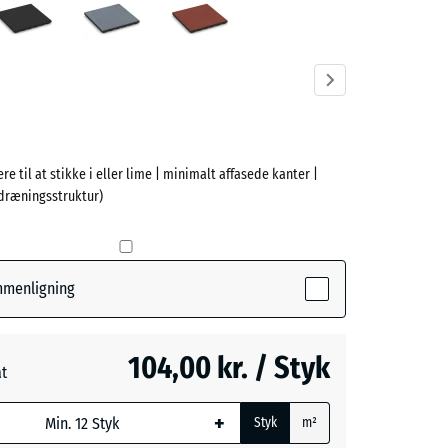
ve)
re til at stikke i eller lime | minimalt affasede kanter |
e
dræningsstruktur)
(active)
n
ammenligning
- 4,00 kr.
104,00 kr. / Styk
at
å
ede
+
Styk
m²
l