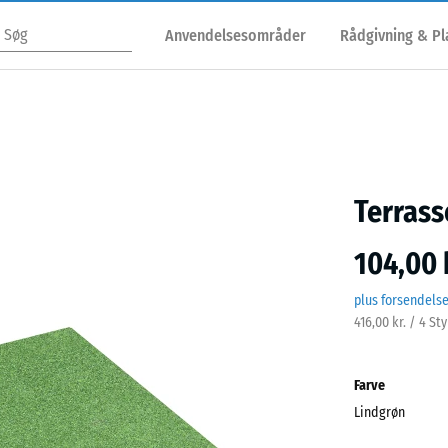
Anvendelsesområder
Rådgivning & P
Terrass
104,00 
plus forsendels
416,00 kr. / 4 St
Farve
Lindgrøn
Lind