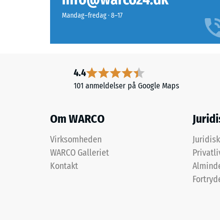
en
Slidsty
lys
Mandag–fredag · 8–17
grøn
Vandgen
tone
Skridsi
med
et
Termisk
4.4
strejf
Frostbe
101 anmeldelser på Google Maps
af
Tryks
gult,
som
-
Om WARCO
Jurid
giver
Skala
udearealer
Virksomheden
Juridis
2
et
WARCO Galleriet
Privatli
friskt
=
Kontakt
Alminde
og
ca.
Fortryd
levende
0,75
præg.
mm