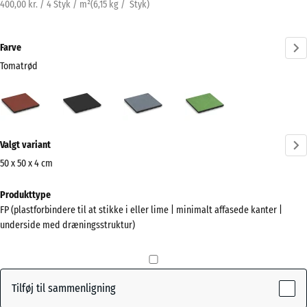
400,00 kr. / 4 Styk / m²
(
6,15
kg
/ Styk)
Farve
Tomatrød
Tomatrød
Antracit
Grafitgrå
Lindgrøn
(active)
Mere
Valgt variant
information
om
50 x 50 x 4 cm
farverne?
Mål
Produkttype
til
Vis
FP (plastforbindere til at stikke i eller lime | minimalt affasede kanter |
forsendelse
farvepalette
underside med dræningsstruktur)
500
(active)
Tomatrød
x
500
x
Tilføj til sammenligning
40
Antracit