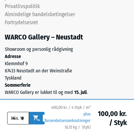
fra
Privatlivspolitik
Varmeledningsevne
udtjente
ca. 0,09 W/(m·K)
Almindelige handelsbetingelser
dæk
Fortrydelsesret
Frostbestandig
og
giver
Trykstyrke
WARCO Gallery – Neustadt
en
-
synlig,
Showroom og personlig rådgivning
Skalaværdi
levende
Adresse
kornstruktur.
2
Klemmhof 9
Sorte
67433 Neustadt an der Weinstraße
=
og
Tyskland
ca.
antracitfarvede
Sommerferie
varianter
0,75
WARCO Gallery er lukket til og med
15. juli
.
bindes
mm
med
400,00 kr. / 4 Styk / m²
resterende
transparent
100,00 kr.
plus
-
+
polyurethan,
fordybning
forsendelsesomkostninger
/ Styk
mens
(
6,15
kg
/ Styk)
Sikre gulve.
efter
farvede