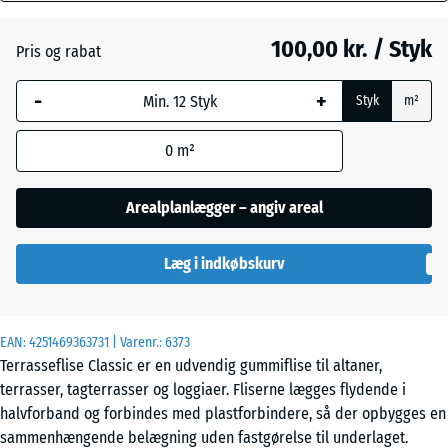
mm
100,00 kr. / Styk
Pris og rabat
Den valgte,
Grafitgrå
+ 4,00 kr.
blåmarkerede
-
+
Styk
m²
dimension
anvendes til
Lindgrøn
+ 4,00 kr.
0
m²
behovsberegningen
(medmindre andet
er angivet i
Arealplanlægger – angiv areal
produktdataene).
Læg i indkøbskurv
50
x
50
x 4
EAN:
4251469363731
| Varenr.:
6373
cm
Terrasseflise Classic er en udvendig gummiflise til altaner,
terrasser, tagterrasser og loggiaer. Fliserne lægges flydende i
halvforband og forbindes med plastforbindere, så der opbygges en
50
sammenhængende belægning uden fastgørelse til underlaget.