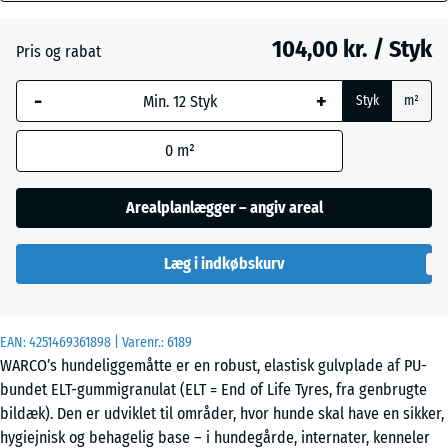
mm
104,00 kr. / Styk
Pris og rabat
Den valgte,
Lindgrøn
blåmarkerede
-
+
Styk
m²
dimension
anvendes til
Tomatrød
- 4,00 kr.
0
m²
behovsberegningen
(medmindre andet
er angivet i
Arealplanlægger – angiv areal
produktdataene).
Læg i indkøbskurv
50
x
50
x 4
EAN:
4251469361898
| Varenr.:
6189
cm
WARCO’s hundeliggemåtte er en robust, elastisk gulvplade af PU-
bundet ELT-gummigranulat (ELT = End of Life Tyres, fra genbrugte
bildæk). Den er udviklet til områder, hvor hunde skal have en sikker,
50
hygiejnisk og behagelig base – i hundegårde, internater, kenneler