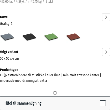
416,00 kr. / 4 Styk / m²
(
6,15
kg
/ Styk)
Farve
Grafitgrå
Grafitgrå
Antracit
Lindgrøn
Tomatrød
(active)
Mere
Valgt variant
information
om
50 x 50 x 4 cm
farverne?
Mål
Produkttype
til
Vis
FP (plastforbindere til at stikke i eller lime | minimalt affasede kanter |
forsendelse
farvepalette
underside med dræningsstruktur)
500
(active)
Grafitgrå
x
500
x
Tilføj til sammenligning
40
Antracit
- 4,00 kr.