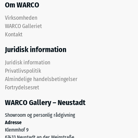
gummigranulat
Om WARCO
mm
fra
resterende
genbrugte
Virksomheden
dæk.
fordybning
WARCO Galleriet
Det
Kontakt
efter
øverste
24
slidlag
Juridisk information
består
timers
af
Juridisk information
aflastning
fint
Privatlivspolitik
(BS
ELT-
Almindelige handelsbetingelser
granulat
7188)
Fortrydelsesret
og
danner
WARCO Gallery – Neustadt
en
slidfast
Showroom og personlig rådgivning
/ 5
og
Adresse
skridsikker
Klemmhof 9
overflade.
67433 Neustadt an der Weinstraße