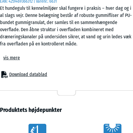
EAN:
4251469366312
| Varenr.:
6631
Et hundegulv til kennelmiljøer skal fungere i praksis – hver dag og i
al slags vejr. Denne belægning består af robuste gummifliser af PU-
50
bundet gummigranulat, der samles til en sammenhængende
x
overflade. Den åbne struktur i overfladen kombineret med
50
dræneringskanaler på undersiden sikrer, at vand og urin ledes væk
x 3
- 28,00 kr.
fra overfladen på en kontrolleret måde.
cm
Stabil sammenkobling
|
vis mere
Fliserne forbindes via et integreret kliksystem, hvor kanterne
0,25
passer præcist sammen. Ved sammenlægning låses elementerne
m²
mekanisk, så der opstår en fast og ensartet belægning uden behov
Download datablad
for lim eller skruer. Kantlåsen forhindrer forskydning, selv når aktive
hunde bevæger sig hen over fladen. Den sammenhængende
struktur gør det vanskeligt for hunde at løsne eller flytte enkelte
fliser.
Fleksibel lægning
Produktets højdepunkter
Hundegulvet kan lægges på forskellige typer bærelag, så længe
underlaget er stabilt og jævnt. Det kan være beton, asfalt eller
Vorteile
betonbelægningssten. Også ubundne underlag som gruslag eller