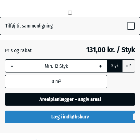
mm
Den valgte,
Murstenrød
- 4,00 kr.
blåmarkerede
Tilføj til sammenligning
dimension
anvendes til
Skifergrå
- 4,00 kr.
behovsberegningen
131,00 kr. / Styk
Pris og rabat
(medmindre andet
er angivet i
-
+
Styk
m²
produktdataene).
0
m²
50
x
50
Arealplanlægger – angiv areal
x 4
cm
Læg i indkøbskurv
|
0,25
m²