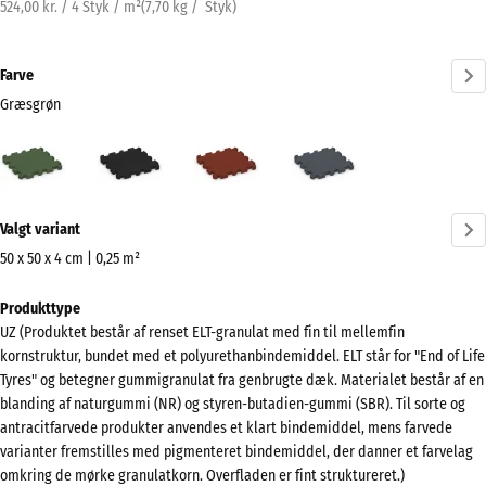
524,00 kr. / 4 Styk / m²
(
7,70
kg
/ Styk)
Farve
Græsgrøn
Græsgrøn
Antracit
Murstenrød
Skifergrå
(active)
Mere
Valgt variant
information
om
50 x 50 x 4 cm | 0,25 m²
farverne?
Mål
Produkttype
til
Vis
UZ (Produktet består af renset ELT-granulat med fin til mellemfin
forsendelse
farvepalette
kornstruktur, bundet med et polyurethanbindemiddel. ELT står for "End of Life
540
Tyres" og betegner gummigranulat fra genbrugte dæk. Materialet består af en
(active)
Græsgrøn
x
blanding af naturgummi (NR) og styren-butadien-gummi (SBR). Til sorte og
540
antracitfarvede produkter anvendes et klart bindemiddel, mens farvede
x
varianter fremstilles med pigmenteret bindemiddel, der danner et farvelag
omkring de mørke granulatkorn. Overfladen er fint struktureret.)
40
Antracit
- 8,00 kr.