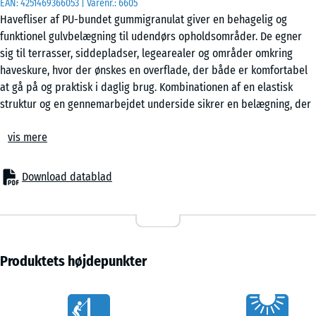
EAN:
4251469366053
| Varenr.:
6605
Havefliser af PU-bundet gummigranulat giver en behagelig og
funktionel gulvbelægning til udendørs opholdsområder. De egner
50
sig til terrasser, siddepladser, legearealer og områder omkring
x
haveskure, hvor der ønskes en overflade, der både er komfortabel
50
at gå på og praktisk i daglig brug. Kombinationen af en elastisk
x 4
+ 28,00 kr.
struktur og en gennemarbejdet underside sikrer en belægning, der
cm
fungerer stabilt under skiftende vejrforhold.
|
vis mere
Stabil sammenkobling
0,25
Fliserne samles via en præcis puzzlesamling langs kanterne, så de
m²
enkelt klikkes sammen til en sammenhængende flade. Der er ikke
Download datablad
behov for lim eller skruer. Samlingen holder fliserne på plads, men
gør det samtidig muligt at tage dem op igen. Lægningen kan
varieres med forskellige mønstre, eksempelvis halvforband eller
skakbræt. Enkeltfliser kan udskiftes uden at påvirke resten af
arealet.
Produktets højdepunkter
Enkel lægning
Havefliserne kan lægges på faste og bæredygtige underlag som
Vorteile
beton, asfalt eller belægningssten. De kan også lægges på et