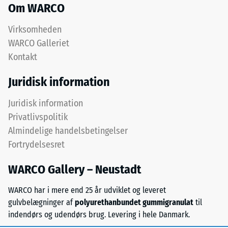
dæk.
Om WARCO
mm
Det
resterende
øverste
Virksomheden
slidlag
fordybning
WARCO Galleriet
består
Kontakt
efter
af
24
fint
Juridisk information
ELT-
timers
granulat
Juridisk information
aflastning
og
Privatlivspolitik
(BS
danner
Almindelige handelsbetingelser
en
7188)
Fortrydelsesret
slidfast
og
WARCO Gallery – Neustadt
skridsikker
overflade.
WARCO har i mere end 25 år udviklet og leveret
/ 5
Det
gulvbelægninger af
polyurethanbundet gummigranulat
til
nederste
indendørs og udendørs brug. Levering i hele Danmark.
lag