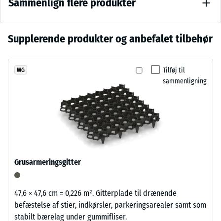
Sammenlign flere produkter
Skalaværdi
en
2 = ca. 0,75
dyb,
mm
varm
resterende
Der
Supplerende produkter og anbefalet tilbehør
sort
fordybning
er
tone
efter 24
endnu
med
timers
Tilføj til
WG
ikke
et
aflastning
sammenligning
valgt
roligt
(BS 7188)
et
udtryk,
produkt
Tilsyneladende
der
densitet -
til
passer
skala værdi 1 =
produkt­
naturligt
op til 780
sammenligningen.
ind
kg/m³
i
Grusarmeringsgitter
Stød-, vibrations-
moderne
og
udearealer
trinlydsdæmpning
og
47,6 × 47,6 cm = 0,226 m². Gitterplade til drænende
– Skala værdi 3 =
arkitektonisk
befæstelse af stier, indkørsler, parkeringsarealer samt som
tydelig dæmpning
enkle
stabilt bærelag under gummifliser.