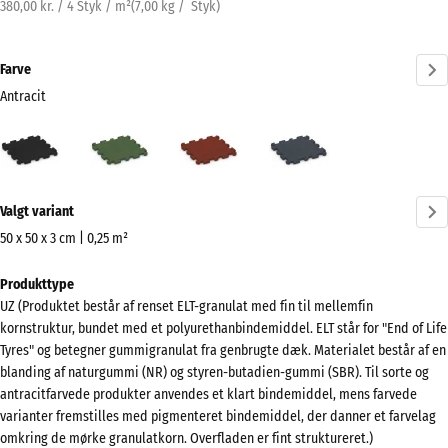
380,00 kr. / 4 Styk / m²
(
7,00
kg
/ Styk)
Farve
Antracit
Antracit
Græsgrøn
Murstenrød
Skifergrå
(active)
Mere
Valgt variant
information
om
50 x 50 x 3 cm | 0,25 m²
farverne?
Mål
Produkttype
til
Vis
UZ (Produktet består af renset ELT-granulat med fin til mellemfin
forsendelse
farvepalette
kornstruktur, bundet med et polyurethanbindemiddel. ELT står for "End of Life
540
Tyres" og betegner gummigranulat fra genbrugte dæk. Materialet består af en
(active)
Antracit
x
blanding af naturgummi (NR) og styren-butadien-gummi (SBR). Til sorte og
540
antracitfarvede produkter anvendes et klart bindemiddel, mens farvede
x
varianter fremstilles med pigmenteret bindemiddel, der danner et farvelag
omkring de mørke granulatkorn. Overfladen er fint struktureret.)
30
Græsgrøn
+ 8,00 kr.