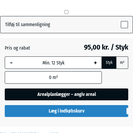
mm
Den valgte,
Murstenrød
+ 4,00 kr.
blåmarkerede
Tilføj til sammenligning
dimension
anvendes til
Skifergrå
+ 4,00 kr.
behovsberegningen
95,00 kr. / Styk
Pris og rabat
(medmindre andet
er angivet i
-
+
Styk
m²
produktdataene).
0
m²
50
x
50
Arealplanlægger – angiv areal
x 3
cm
Læg i indkøbskurv
|
0,25
m²