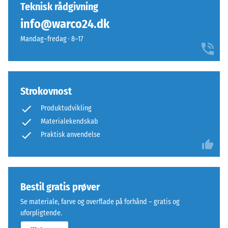
Teknisk rådgivning
Sådanne
og
belastninger
info@warco24.dk
betegner
kan
granulat
Mandag–fredag · 8–17
opstå
fra
fra
genbrugte
eksempelvis
bildæk.
højhælede
Bærelaget
Strokovnost
sko,
er
møbelben,
presset
Produktudvikling
plantekasser
med
Materialekendskab
på
høj
Praktisk anvendelse
hjul
densitet.
eller
fødderne
Installation
af
Bestil gratis prøver
–
forskellige
Bearbejdning
apparater.
Se materiale, farve og overflade på forhånd – gratis og
–
Trykstyrken
uforpligtende.
Montering
bestemmes