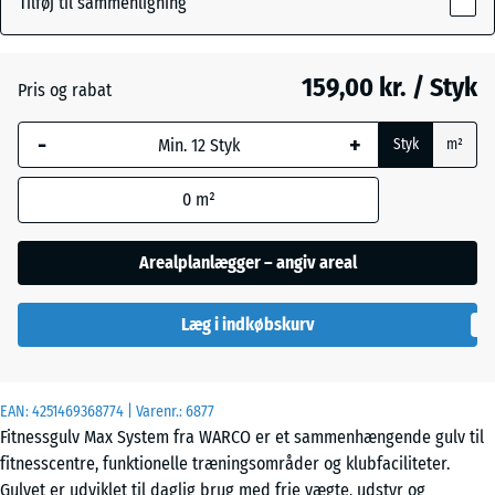
Tilføj til sammenligning
28
mm
Atlantisk
159,00 kr. / Styk
Pris og rabat
Den valgte,
blåmarkerede
Engelsk
-
+
Styk
m²
dimension
græs
anvendes til
0
m²
behovsberegningen
(medmindre andet
Etna
er angivet i
Arealplanlægger – angiv areal
produktdataene).
Grå
Læg i indkøbskurv
44,6
granit
x
44,6
×
EAN:
4251469368774
| Varenr.:
6877
2,8
Fitnessgulv Max System fra WARCO er et sammenhængende gulv til
Lavendel
cm
fitnesscentre, funktionelle træningsområder og klubfaciliteter.
Gulvet er udviklet til daglig brug med frie vægte, udstyr og