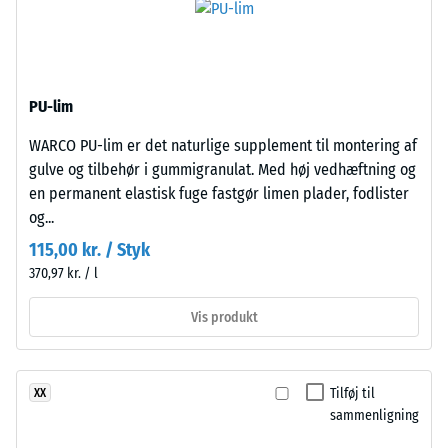
efter
Produktet
24
har
timers
en
PU-lim
tolagsopbygning.
aflastning
Slidlaget,
WARCO PU-lim er det naturlige supplement til montering af
(BS
ca.
gulve og tilbehør i gummigranulat. Med høj vedhæftning og
7188)
2
en permanent elastisk fuge fastgør limen plader, fodlister
mm
og...
tykt,
115,00 kr. / Styk
er
370,97 kr. / l
fremstillet
/ 5
af
Vis produkt
nyproduceret,
gennemfarvet
og
Tilføj til
XX
Trykstyrken
giftfrit
sammenligning
for
EPDM-
et