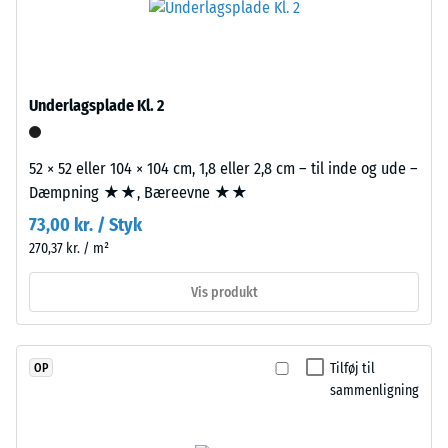
integreret
R10
boliger omfatter hele bygningsdelens opbygning og
i
transmissionsveje, ikke blot en enkelt flise.
Termisk isolering –
granulatet,
Skala værdi 3 =
så
Varmeledningsevne
Underlagsplade Kl. 2
farveudtrykket
ca. 0,11 W/(m·K)
forbliver
Trykstyrke
stabilt
52 × 52 eller 104 × 104 cm, 1,8 eller 2,8 cm – til inde og ude –
-
ved
Dæmpning ★★, Bæreevne ★★
UV-
Skalaværdi
73,00 kr. / Styk
påvirkning
4
270,37 kr. / m²
og
=
slid.
Vis produkt
ca.
Materiale
0,25
–
Tilføj til
OP
mm
Bestanddele
sammenligning
resterende
og
opbygning
fordybning