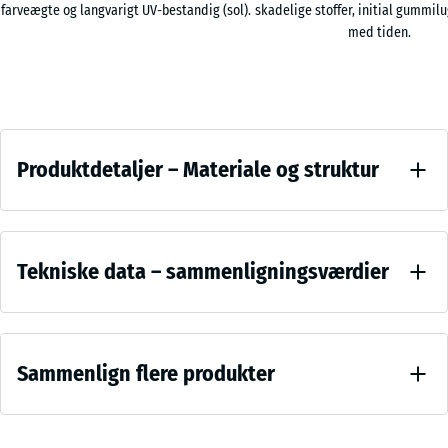
med en eller flere funktionsfliser XX.
x
farveægte og langvarigt UV-bestandig (sol).
skadelige stoffer, initial gummilu
Tolags opbygning
97,1
med tiden.
+ 451,00 kr.
Slidlag af UV-stabilt EPDM-gummigranulat og bærelag af
x
genbrugsgummi ELT-gummigranulat.
2,8
cm
Produktdetaljer
Produktdetaljer – Materiale og struktur
–
Materiale
Farve
og
Vergleichswerte
Mørkegrå
struktur
Tekniske data – sammenligningsværdier
granit
Trykstyrke
-
Sammenlign flere produkter
Skalaværdi
Produkter
4 = ca. 0,25
i
mm
farven
resterende
Der
Mørk