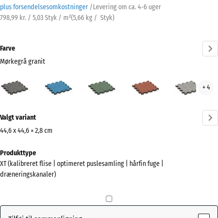
plus forsendelsesomkostninger
/
Levering om ca.
4-6 uger
798,99 kr. / 5,03 Styk / m²
(
5,66
kg
/ Styk)
Farve
Mørkegrå granit
Mørkegrå
Atlantisk
Engelsk
Etna
Grå
+ 4
granit
græs
gran
(active)
Mere
Valgt variant
information
om
44,6 x 44,6 × 2,8 cm
farverne?
Mål
Produkttype
til
Vis
XT (kalibreret flise | optimeret puslesamling | hårfin fuge |
forsendelse
farvepalette
dræneringskanaler)
485
Mørkegrå
x
(active)
granit
485
x