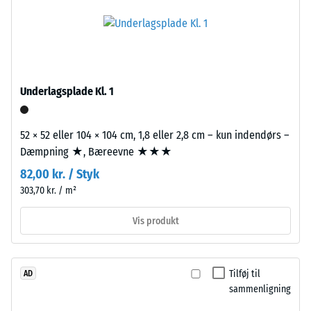
granulat
materiale
(etylen-
beskriver
propylen-
dets
dien-
modstandsdygtighed
gummi),
over
bundet
Underlagsplade Kl. 1
for
med
lokal
UV-
belastning.
52 × 52 eller 104 × 104 cm, 1,8 eller 2,8 cm – kun indendørs –
stabiliseret
Den
Dæmpning ★, Bæreevne ★★★
polyurethanbindemiddel.
angiver,
Overfladen
82,00 kr. / Styk
i
er
303,70 kr. / m²
hvilket
lukket
omfang
og
Vis produkt
materialet
homogen.
deformeres,
Bærelaget
når
består
Tilføj til
AD
en
af
sammenligning
bestemt
renset,