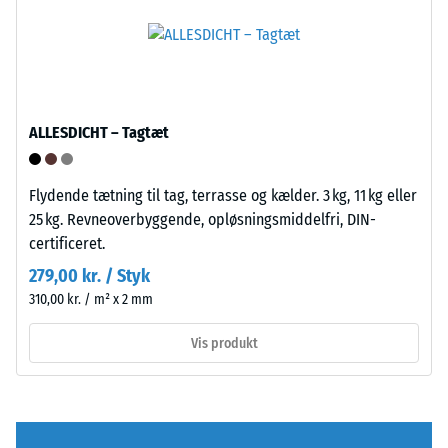
kraft
sort
påføres.
gummigranulat
En
fra
lille
genbrugte
indtrykningsdybde
dæk
indikerer
(ELT)
ALLESDICHT – Tagtæt
høj
med
trykstyrke,
fin
mens
Flydende tætning til tag, terrasse og kælder. 3 kg, 11 kg eller
kornstruktur,
en
25 kg. Revneoverbyggende, opløsningsmiddelfri, DIN-
bundet
større
certificeret.
med
indtrykningsdybde
279,00 kr. / Styk
polyurethanbindemiddel.
viser
ELT
310,00 kr. / m² x 2 mm
en
står
lavere
Vis produkt
for
modstandskraft
"End
over
of
for
Life
punktbelastninger.
Tyres"