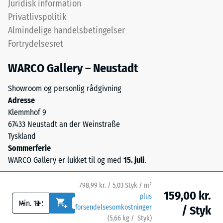
til
Juridisk information
stabil
1
pladeforbindelse
Privatlivspolitik
cm²)
og
Almindelige handelsbetingelser
presses
forhindrer
Fortrydelsesret
mod
tanderne
en
i
WARCO Gallery – Neustadt
materialeprøve
at
med
glide.
Showroom og personlig rådgivning
en
Denne
Adresse
kraft
plade
Klemmhof 9
på
fungerer
67433 Neustadt an der Weinstraße
1000
som
Tyskland
N
toplag
Sommerferie
(cirka
i
WARCO Gallery er lukket til og med
15. juli
.
105
et
kg).
lagdelt
798,99 kr. / 5,03 Styk / m²
Den
159,00 kr.
system:
plus
-
+
resulterende
en
forsendelsesomkostninger
/ Styk
indtrykningsdybde
eller
(
5,66
kg
/ Styk)
Sikre gulve.