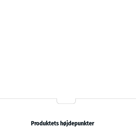
Fitness Beskyttelsesmåtte er robust, holdbar, vejrbes
kombinerer sikkerhed, komfort og et pænt udseende –
fitnessfaciliteter og krævende hjemmeanvendere.
Produktets højdepunkter