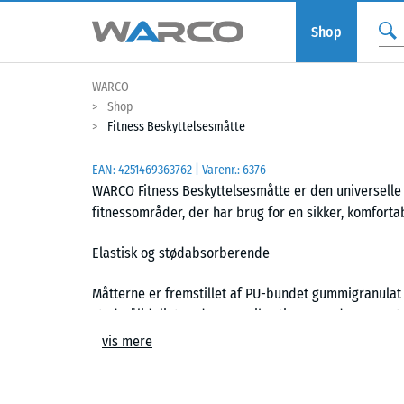
Shop
WARCO
Shop
Fitness Beskyttelsesmåtte
EAN:
4251469363762
| Varenr.:
6376
WARCO Fitness Beskyttelsesmåtte er den universelle
fitnessområder, der har brug for en sikker, komfort
Elastisk og stødabsorberende
Måtterne er fremstillet af PU-bundet gummigranulat o
stød pålideligt, reducerer vibrationer og dæmper st
underlaget beskyttes effektivt.
vis mere
Formstøbt pusleforbindelse med fas