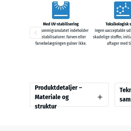
Vorteile
Med UV-stabilisering
Toksikologisk 
ELT-gummigranulatet indeholder
Ingen uacceptable ud
UV-stabilisatorer. Farven eller
skadelige stoffer, ini
farvebelægningen gulner ikke.
aftager med t
Produktdetaljer
Vergle
Produktdetaljer –
Tekn
–
Materiale og
sam
Materiale
struktur
Farve
Trykstyr
og
Antracit
struktur
Tilsyne