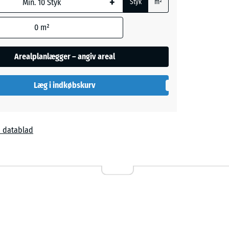
+
Styk
m²
l
0
m²
egningen
e andet
Arealplanlægger – angiv areal
aene).
Læg i indkøbskurv
 datablad