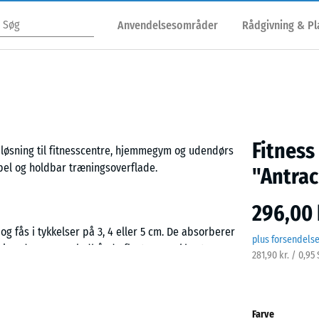
Anvendelsesområder
Rådgivning & P
Fitness
 løsning til fitnesscentre, hjemmegym og udendørs
abel og holdbar træningsoverflade.
"Antrac
296,00 
g fås i tykkelser på 3, 4 eller 5 cm. De absorberer
plus forsendels
øj. Led, sener og ledbånd aflastes mærkbart, mens
281,90 kr. / 0,95
Farve