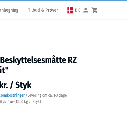
lanlægning
Tilbud & Prøver
DK
 Beskyttelsesmåtte RZ
it"
kr. / Styk
esomkostninger
/
Levering om ca.
1-3 dage
 Styk / m²
(
13,50
kg
/ Styk)