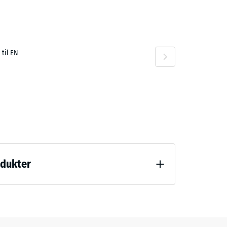
47,00 kr.
 til EN
6,00 kr.
odukter
ng (BS 7188)