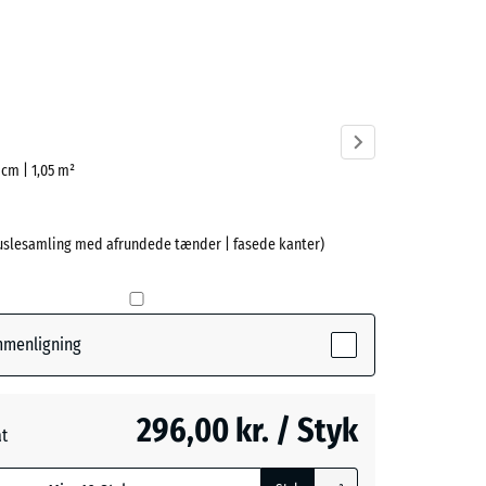
cit
ve)
5 cm | 1,05 m²
uslesamling med afrundede tænder | fasede kanter)
ammenligning
296,00 kr. / Styk
at
ede