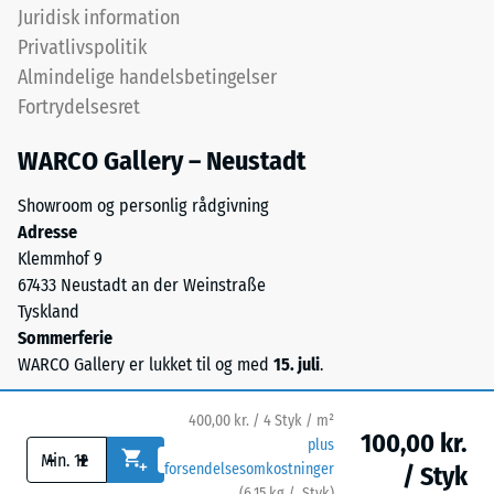
stammer
Juridisk information
Skala værdi 4 =
fra
Privatlivspolitik
Varmeledningsevne
udtjente
ca. 0,09 W/(m·K)
Almindelige handelsbetingelser
dæk
Fortrydelsesret
Frostbestandig
og
giver
Trykstyrke
WARCO Gallery – Neustadt
en
-
synlig,
Showroom og personlig rådgivning
Skalaværdi
levende
Adresse
kornstruktur.
2
Klemmhof 9
Sorte
67433 Neustadt an der Weinstraße
=
og
Tyskland
ca.
antracitfarvede
Sommerferie
varianter
0,75
WARCO Gallery er lukket til og med
15. juli
.
bindes
mm
med
400,00 kr. / 4 Styk / m²
resterende
transparent
100,00 kr.
plus
-
+
polyurethan,
fordybning
forsendelsesomkostninger
/ Styk
mens
(
6,15
kg
/ Styk)