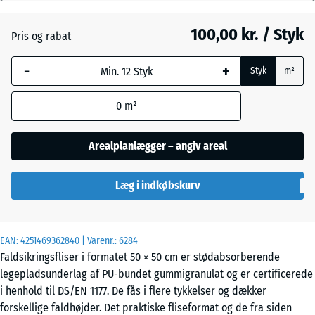
mm
100,00 kr. / Styk
Pris og rabat
Den valgte,
Grafitgrå
+ 4,00 kr.
blåmarkerede
-
+
Styk
m²
dimension
anvendes til
Lindgrøn
+ 4,00 kr.
0
m²
behovsberegningen
(medmindre andet
er angivet i
Arealplanlægger – angiv areal
produktdataene).
Læg i indkøbskurv
50
x
50
x 4
EAN:
4251469362840
| Varenr.:
6284
cm
Faldsikringsfliser i formatet 50 × 50 cm er stødabsorberende
legepladsunderlag af PU-bundet gummigranulat og er certificerede
i henhold til DS/EN 1177. De fås i flere tykkelser og dækker
50
forskellige faldhøjder. Det praktiske fliseformat og de fra siden