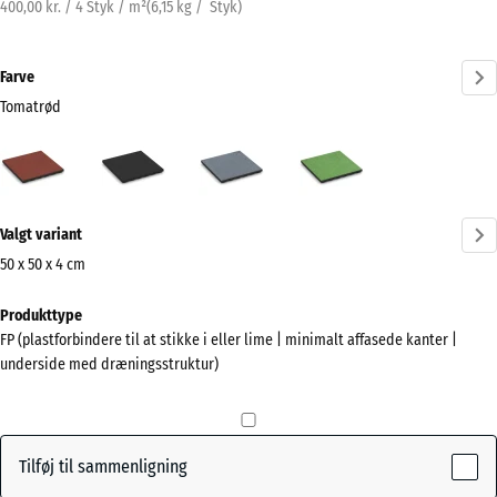
400,00 kr. / 4 Styk / m²
(
6,15
kg
/ Styk)
Farve
Tomatrød
Tomatrød
Antracit
Grafitgrå
Lindgrøn
(active)
Mere
Valgt variant
information
om
50 x 50 x 4 cm
farverne?
Mål
Produkttype
til
Vis
FP (plastforbindere til at stikke i eller lime | minimalt affasede kanter |
forsendelse
farvepalette
underside med dræningsstruktur)
500
(active)
Tomatrød
x
500
x
Tilføj til sammenligning
40
Antracit