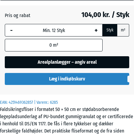
mm
104,00 kr. / Styk
Pris og rabat
Den valgte,
Grafitgrå
blåmarkerede
-
+
Styk
m²
dimension
anvendes til
Tomatrød
- 4,00 kr.
0
m²
behovsberegningen
(medmindre andet
er angivet i
Arealplanlægger – angiv areal
produktdataene).
Læg i indkøbskurv
50
x
50
x 4
EAN:
4251469362857
| Varenr.:
6285
cm
Faldsikringsfliser i formatet 50 × 50 cm er stødabsorberende
legepladsunderlag af PU-bundet gummigranulat og er certificerede
i henhold til DS/EN 1177. De fås i flere tykkelser og dækker
50
forskellige faldhøjder. Det praktiske fliseformat og de fra siden