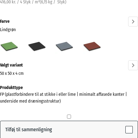
416,00 kr. / 4 Styk / m²
(
6,15
kg
/ Styk)
Farve
Lindgrøn
Lindgrøn
Antracit
Grafitgrå
Tomatrød
(active)
Mere
Valgt variant
information
om
50 x 50 x 4 cm
farverne?
Mål
Produkttype
til
Vis
FP (plastforbindere til at stikke i eller lime | minimalt affasede kanter |
forsendelse
farvepalette
underside med dræningsstruktur)
500
(active)
Lindgrøn
x
500
x
Tilføj til sammenligning
40
Antracit
- 4,00 kr.