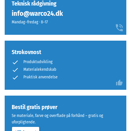
endnu
et
Teknisk rådgivning
timers
ikke
roligt
aflastning
info@warco24.dk
valgt
og
(BS 7188)
et
Mandag–fredag · 8–17
moderne
produkt
Tilsyneladende
udtryk.
densitet -
til
skala værdi 1 =
produkt­
Materiale
op til 780
sammenligningen.
Strokovnost
kg/m³
–
Bestanddele
Produktudvikling
Stød-, vibrations-
og
Materialekendskab
og
opbygning
Praktisk anvendelse
trinlydsdæmpning
– Skala værdi 3 =
tydelig dæmpning
Produktet
Skridsikkerhedsklasse
Bestil gratis prøver
består
DS (EN 14041) - Skala
af
værdi 3 =
Se materiale, farve og overflade på forhånd – gratis og
Friktionskoefficient ca.
ELT-
uforpligtende.
0,45
granulat