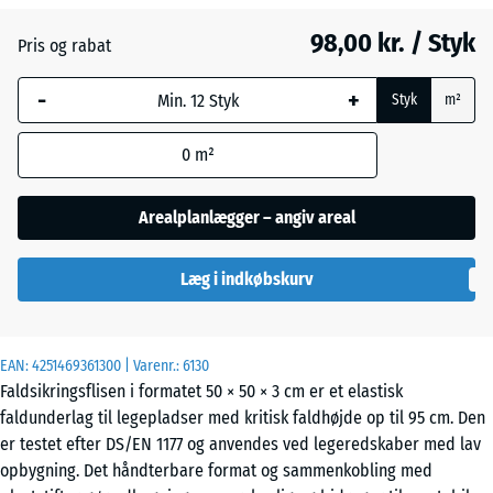
98,00 kr. / Styk
Pris og rabat
Lindgrøn
-
+
Styk
m²
Tomatrød
- 4,00 kr.
0
m²
Arealplanlægger – angiv areal
Læg i indkøbskurv
EAN:
4251469361300
| Varenr.:
6130
Faldsikringsflisen i formatet 50 × 50 × 3 cm er et elastisk
faldunderlag til legepladser med kritisk faldhøjde op til 95 cm. Den
er testet efter DS/EN 1177 og anvendes ved legeredskaber med lav
opbygning. Det håndterbare format og sammenkobling med