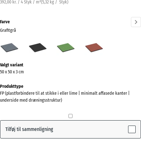
392,00 kr. / 4 Styk / m²
(
5,32
kg
/ Styk)
Farve
Grafitgrå
Grafitgrå
Antracit
Lindgrøn
Tomatrød
(active)
Mere
Valgt variant
information
50 x 50 x 3 cm
om
farverne?
Produkttype
FP (plastforbindere til at stikke i eller lime | minimalt affasede kanter |
Vis
underside med dræningsstruktur)
farvepalette
(active)
Grafitgrå
Tilføj til sammenligning
Antracit
- 4,00 kr.