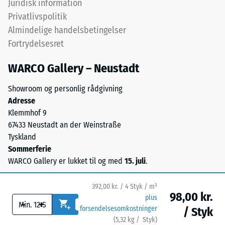
Juridisk information
Skala værdi 3 =
fra
Privatlivspolitik
Varmeledningsevne
udtjente
ca. 0,11 W/(m·K)
Almindelige handelsbetingelser
dæk
Fortrydelsesret
Frostbestandig
og
giver
Trykstyrke
WARCO Gallery – Neustadt
en
-
synlig,
Showroom og personlig rådgivning
Skalaværdi
levende
Adresse
kornstruktur.
2
Klemmhof 9
Sorte
67433 Neustadt an der Weinstraße
=
og
Tyskland
ca.
antracitfarvede
Sommerferie
varianter
0,75
WARCO Gallery er lukket til og med
15. juli
.
bindes
mm
med
392,00 kr. / 4 Styk / m²
resterende
transparent
98,00 kr.
plus
-
+
polyurethan,
fordybning
forsendelsesomkostninger
/ Styk
mens
(
5,32
kg
/ Styk)
Sikre gulve.
efter