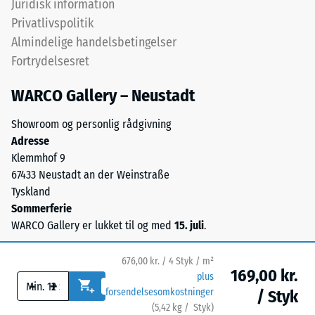
Juridisk information
ca. 0,11 W/(m·K)
UV-
Privatlivspolitik
stabiliseret
Frostbestandig
Almindelige handelsbetingelser
polyurethanbindemiddel.
Trykstyrke
Fortrydelsesret
Overfladen
-
har
WARCO Gallery – Neustadt
en
Skalaværdi
åben,
1
Showroom og personlig rådgivning
porøs
Adresse
=
struktur.
Klemmhof 9
Bærelaget
ca.
67433 Neustadt an der Weinstraße
består
1
Tyskland
af
Sommerferie
mm
renset,
WARCO Gallery er lukket til og med
15. juli
.
sort
resterende
gummigranulat
fordybning
676,00 kr. / 4 Styk / m²
fra
169,00 kr.
plus
efter
-
+
genbrugte
forsendelsesomkostninger
/ Styk
dæk
24
(
5,42
kg
/ Styk)
Sikre gulve.