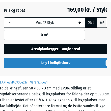
169,00 kr. / Styk
Pris og rabat
Engelsk
-
+
græs
Styk
m²
0
m²
Etna
Arealplanlægger – angiv areal
Grå
Læg i indkøbskurv
granit
EAN:
4251469364219
| Varenr.:
6421
Lavendel
Faldsikringsflisen 50 × 50 × 3 cm med EPDM-slidlag er et
stødabsorberende belag til legepladser for faldhøjder op til 90 cm.
Flisen er testet efter DS/EN 1177 og egner sig til legepladser med
Mørkegrå
- 17,00 kr.
lav faldhøjde. Det håndterbare format og de isatte samlestik gør
granit