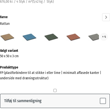
676,00 kr. / 4 Styk / m²
(
5,42
kg
/ Styk)
Farve
Rattan
Rattan
Atlantisk
Engelsk
Etna
Grå
+ 4
(active)
græs
gran
Mere
Valgt variant
information
50 x 50 x 3 cm
om
farverne?
Produkttype
FP (plastforbindere til at stikke i eller lime | minimalt affasede kanter |
Vis
underside med dræningsstruktur)
farvepalette
(active)
Rattan
Tilføj til sammenligning
Atlantisk