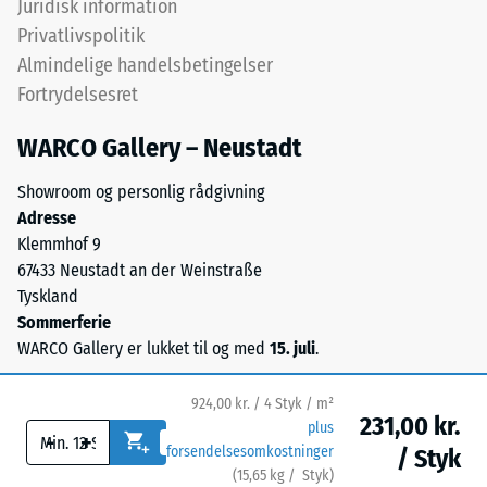
Juridisk information
Termisk isolering –
Life
Privatlivspolitik
Skala værdi 5 =
Tyres"
Varmeledningsevne
Almindelige handelsbetingelser
og
ca. 0,07 W/(m·K)
Fortrydelsesret
betegner
Frostbestandig
gummigranulat
WARCO Gallery – Neustadt
fra
Trykstyrke
genbrugte
-
Showroom og personlig rådgivning
dæk.
Adresse
Skalaværdi
Det
Klemmhof 9
øverste
2
67433 Neustadt an der Weinstraße
slidlag
=
Tyskland
består
Sommerferie
ca.
af
WARCO Gallery er lukket til og med
15. juli
.
fint
0,75
ELT-
mm
924,00 kr. / 4 Styk / m²
granulat
231,00 kr.
plus
resterende
-
+
og
forsendelsesomkostninger
/ Styk
danner
fordybning
(
15,65
kg
/ Styk)
Sikre gulve.