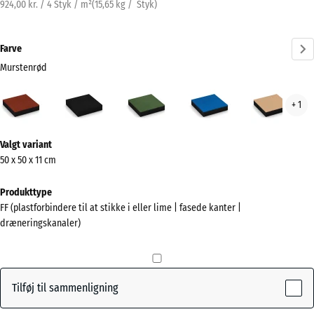
924,00 kr. / 4 Styk / m²
(
15,65
kg
/ Styk)
Farve
Murstenrød
Murstenrød
Antracit
Græsgrøn
Himmelblå
San
+ 1
(active)
Mere
Valgt variant
information
50 x 50 x 11 cm
om
farverne?
Produkttype
FF (plastforbindere til at stikke i eller lime | fasede kanter |
Vis
dræneringskanaler)
farvepalette
(active)
Murstenrød
Tilføj til sammenligning
Antracit
- 2,00 kr.