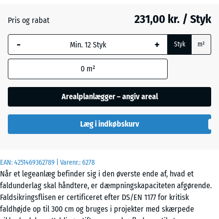
231,00 kr. / Styk
Pris og rabat
Græsgrøn
+ 10,00 kr.
-
+
Styk
m²
Himmelblå
+ 31,00 kr.
0
m²
Arealplanlægger – angiv areal
Sandbeige
+ 33,00 kr.
Læg i indkøbskurv
Skifergrå
+ 31,00 kr.
EAN:
4251469362789
| Varenr.:
6278
Når et legeanlæg befinder sig i den øverste ende af, hvad et
faldunderlag skal håndtere, er dæmpningskapaciteten afgørende.
Faldsikringsflisen er certificeret efter DS/EN 1177 for kritisk
faldhøjde op til 300 cm og bruges i projekter med skærpede