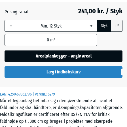
241,00 kr. / Styk
Pris og rabat
Himmelblå
+ 21,00 kr.
-
+
Styk
m²
Murstenrød
- 10,00 kr.
0
m²
Arealplanlægger – angiv areal
Sandbeige
+ 23,00 kr.
Læg i indkøbskurv
Skifergrå
+ 21,00 kr.
EAN:
4251469362796
| Varenr.:
6279
Når et legeanlæg befinder sig i den øverste ende af, hvad et
faldunderlag skal håndtere, er dæmpningskapaciteten afgørende.
Faldsikringsflisen er certificeret efter DS/EN 1177 for kritisk
faldhøjde op til 300 cm og bruges i projekter med skærpede