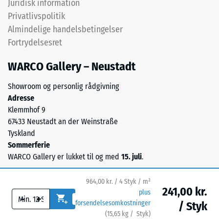
Juridisk information
Termisk isolering –
bundet
Privatlivspolitik
Skala værdi 5 =
med
Varmeledningsevne
Almindelige handelsbetingelser
et
ca. 0,07 W/(m·K)
Fortrydelsesret
polyurethanbindemiddel.
Frostbestandig
ELT
WARCO Gallery – Neustadt
står
Trykstyrke
for
-
Showroom og personlig rådgivning
"End
Adresse
Skalaværdi
of
Klemmhof 9
Life
2
67433 Neustadt an der Weinstraße
Tyres"
=
Tyskland
og
Sommerferie
ca.
betegner
WARCO Gallery er lukket til og med
15. juli
.
gummigranulat
0,75
fra
mm
964,00 kr. / 4 Styk / m²
genbrugte
241,00 kr.
plus
resterende
-
+
dæk.
forsendelsesomkostninger
/ Styk
Det
fordybning
(
15,65
kg
/ Styk)
Sikre gulve.