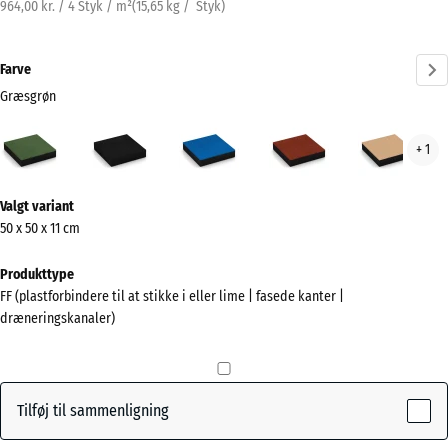
964,00 kr. / 4 Styk / m²
(
15,65
kg
/ Styk)
Farve
Græsgrøn
Græsgrøn
Antracit
Himmelblå
Murstenrød
San
+ 1
(active)
Mere
Valgt variant
information
50 x 50 x 11 cm
om
farverne?
Produkttype
FF (plastforbindere til at stikke i eller lime | fasede kanter |
Vis
dræneringskanaler)
farvepalette
(active)
Græsgrøn
Tilføj til sammenligning
Antracit
- 12,00 kr.