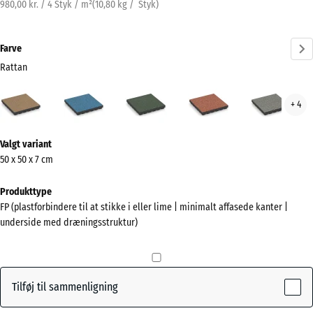
980,00 kr. / 4 Styk / m²
(
10,80
kg
/ Styk)
Farve
Rattan
Rattan
Atlantisk
Engelsk
Etna
Grå
+ 4
(active)
græs
gran
Mere
Valgt variant
information
50 x 50 x 7 cm
om
farverne?
Produkttype
FP (plastforbindere til at stikke i eller lime | minimalt affasede kanter |
Vis
underside med dræningsstruktur)
farvepalette
(active)
Rattan
Tilføj til sammenligning
Atlantisk