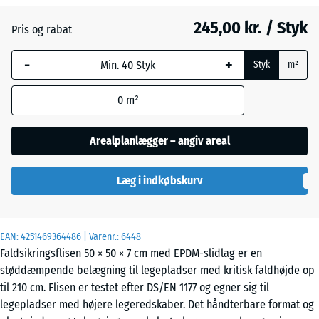
245,00 kr. / Styk
Pris og rabat
Engelsk
-
+
græs
Styk
m²
0
m²
Etna
Arealplanlægger – angiv areal
Grå
Læg i indkøbskurv
granit
EAN:
4251469364486
| Varenr.:
6448
Lavendel
Faldsikringsflisen 50 × 50 × 7 cm med EPDM-slidlag er en
støddæmpende belægning til legepladser med kritisk faldhøjde op
til 210 cm. Flisen er testet efter DS/EN 1177 og egner sig til
Mørkegrå
legepladser med højere legeredskaber. Det håndterbare format og
granit