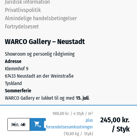
Juridisk information
Varmeledningsevne
UV-
Privatlivspolitik
ca. 0,07 W/(m·K)
stabiliseret
Almindelige handelsbetingelser
polyurethanbindemiddel.
Frostbestandig
Fortrydelsesret
Overfladen
Trykstyrke
har
-
WARCO Gallery – Neustadt
en
åben,
Skalaværdi
Showroom og personlig rådgivning
porøs
1
Adresse
struktur.
Klemmhof 9
=
Bærelaget
67433 Neustadt an der Weinstraße
består
ca.
Tyskland
af
1
Sommerferie
renset,
WARCO Gallery er lukket til og med
15. juli
.
mm
sort
gummigranulat
resterende
980,00 kr. / 4 Styk / m²
fra
fordybning
245,00 kr.
plus
-
+
genbrugte
forsendelsesomkostninger
/ Styk
efter
dæk
(
10,80
kg
/ Styk)
Sikre gulve.