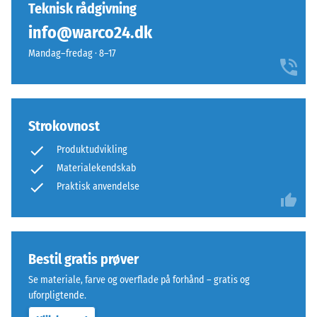
endnu
vlákna.
Teknisk rådgivning
aflastning
ikke
Povrch
(BS 7188)
info@warco24.dk
valgt
působí
et
Tilsyneladende
Mandag–fredag · 8–17
teple
produkt
densitet -
a
skala værdi 1 =
til
uvolněně.
op til 780
produkt­
kg/m³
sammenligningen.
Strokovnost
Materiale
Stød-, vibrations-
–
Produktudvikling
og
Bestanddele
Materialekendskab
trinlydsdæmpning
og
Praktisk anvendelse
– Skala værdi 5 =
opbygning
fremragende
dæmpning
Produktet
Skridsikkerhedsklasse
har
Bestil gratis prøver
DS (EN 14041) - Skala
en
værdi 4 =
Se materiale, farve og overflade på forhånd – gratis og
tolagsopbygning.
Friktionskoefficient ca.
uforpligtende.
0,53
Slidlaget,