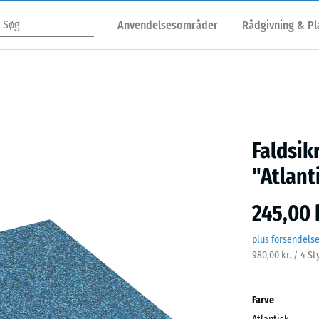
Anvendelsesområder
Rådgivning & P
Faldsik
"Atlant
245,00 
plus forsendels
980,00 kr. / 4 St
Farve