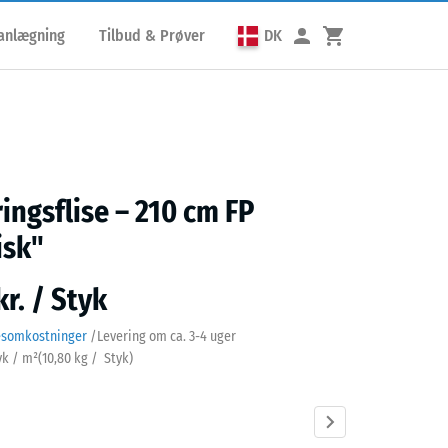
lanlægning
Tilbud & Prøver
DK
ringsflise – 210 cm FP
isk"
kr. / Styk
esomkostninger
/
Levering om ca.
3-4 uger
yk / m²
(
10,80
kg
/ Styk)