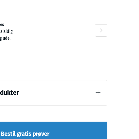
n
rs
 alsidig
g ude.
odukter
(BS 7188)
Bestil gratis prøver