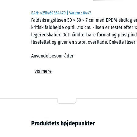
EAN:
4251469364479
| Varenr.:
6447
Faldsikringsflisen 50 × 50 × 7 cm med EPDM-slidlag
kritisk faldhøjde op til 210 cm. Flisen er testet efte
legeredskaber. Det håndterbare format og plastpin
flisefeltet og giver en stabil overflade. Enkelte flise
Anvendelsesområder
Den 7 cm tykke faldsikringsflise beskytter børn mod
vis mere
eksempel klatrestativer, legetårne, netkonstruktion
er skoler, offentlige legepladser og fritidsanlæg. B
genoptræning og pleje, især hvor der må forventes 
Opbygning og lag
Faldsikringsflisen er opbygget i to lag. Det elastis
Produktets højdepunkter
støddæmpningen, mens EPDM-slidlaget sikrer en far
farvestabil syntetisk gummi, der bevarer farven selv 