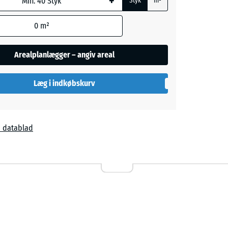
+
Styk
m²
0
m²
Arealplanlægger – angiv areal
Læg i indkøbskurv
l
rå
 datablad
Terrakotta