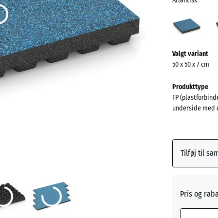
Atlantisk
Atlan
(acti
Mere
Valgt variant
information
50 x 50 x 7 cm
om
farverne?
Produkttype
FP (plastforbinde
Vis
underside med 
farvepalett
Atlantis
Tilføj til s
Engelsk
græs
Pris og rab
Etna