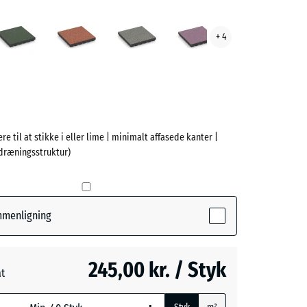
tisk
Engelsk
Etna
Grå
Lavendel
+ 4
ve)
græs
granit
re til at stikke i eller lime | minimalt affasede kanter |
dræningsstruktur)
e
(active)
k
ammenligning
245,00 kr. / Styk
at