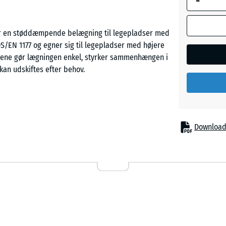
-
 er en støddæmpende belægning til legepladser med
Grå
r DS/EN 1177 og egner sig til legepladser med højere
granit
dene gør lægningen enkel, styrker sammenhængen i
r kan udskiftes efter behov.
Lavende
 faldskader under højere legeredskaber, for
Mørkeg
er og større legeanlæg. Typiske anvendelsessteder
Download
granit
elægningen bruges også inden for terapi,
hyppig hudkontakt med overfladen.
Rattan
ke funktionslag af PU-bundet ELT-gummigranulat giver
veægte og vejrbestandig overflade. EPDM er en
ved kraftigt sollys. Den affasede kant hele vejen