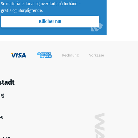
Se materiale, farve og overflade på forhånd –
gratis og uforpligtende.
88)
Klik her nu!
m²)
e R10
stadt
ng
ße