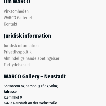
Om WARCO
mm
ELT-
resterende
granulat
Virksomheden
og
fordybning
WARCO Galleriet
danner
Kontakt
efter
en
24
slidfast
Juridisk information
og
timers
skridsikker
Juridisk information
aflastning
overflade.
Privatlivspolitik
(BS
Det
Almindelige handelsbetingelser
nederste
7188)
Fortrydelsesret
lag
består
WARCO Gallery – Neustadt
af
grovere
Showroom og personlig rådgivning
/ 5
granulat
Adresse
og
Klemmhof 9
bidrager
67433 Neustadt an der Weinstraße