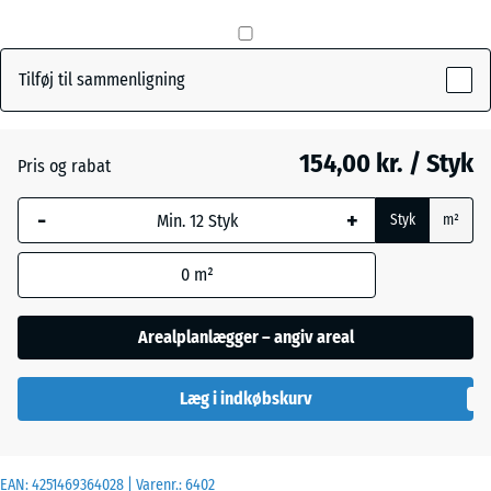
Græsgrøn
+ 4,00 kr.
Tilføj til sammenligning
Skifergrå
154,00 kr. / Styk
Pris og rabat
-
+
Styk
m²
0
m²
Arealplanlægger – angiv areal
Læg i indkøbskurv
EAN:
4251469364028
| Varenr.:
6402