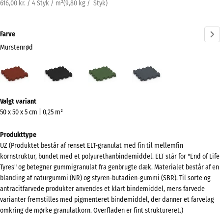
616,00 kr. / 4 Styk / m²
(
9,80
kg
/ Styk)
Farve
Murstenrød
Murstenrød
Antracit
Græsgrøn
Skifergrå
(active)
Mere
Valgt variant
information
50 x 50 x 5 cm | 0,25 m²
om
farverne?
Produkttype
UZ (Produktet består af renset ELT-granulat med fin til mellemfin
Vis
kornstruktur, bundet med et polyurethanbindemiddel. ELT står for "End of Life
farvepalette
Tyres" og betegner gummigranulat fra genbrugte dæk. Materialet består af en
blanding af naturgummi (NR) og styren-butadien-gummi (SBR). Til sorte og
(active)
Murstenrød
antracitfarvede produkter anvendes et klart bindemiddel, mens farvede
varianter fremstilles med pigmenteret bindemiddel, der danner et farvelag
omkring de mørke granulatkorn. Overfladen er fint struktureret.)
Antracit
- 4,00 kr.