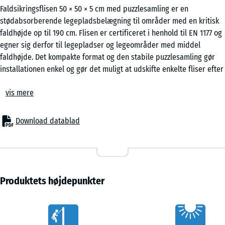
Faldsikringsflisen 50 × 50 × 5 cm med puzzlesamling er en
stødabsorberende legepladsbelægning til områder med en kritisk
faldhøjde op til 190 cm. Flisen er certificeret i henhold til EN 1177 og
egner sig derfor til legepladser og legeområder med middel
faldhøjde. Det kompakte format og den stabile puzzlesamling gør
installationen enkel og gør det muligt at udskifte enkelte fliser efter
behov.
vis mere
Anvendelsesområder
Den 5 cm tykke gummiflise anvendes overalt, hvor børn har brug for
beskyttelse ved faldhøjder op til 190 cm. Typiske anvendelser er
Download datablad
legeredskaber med middel til større opbygningshøjde, for
eksempel klatrekombinationer, klatretårne, netklatrestativer, større
rutsjebaner eller omfattende legeredskaber på skolegårde og
offentlige legepladser.
Opbygning og materiale
Produktets højdepunkter
Faldsikringsflisen består af PU-bundet ELT-gummigranulat. ELT står
for “End of Life Tyres” og henviser til gummigranulat fremstillet af
Vorteile
genanvendte bildæk. Til sorte fliser anvendes et farveløst