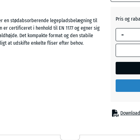
Skifergr
Pris og rab
 er en stødabsorberende legepladsbelægning til
 er certificeret i henhold til EN 1177 og egner sig
-
aldhøjde. Det kompakte format og den stabile
gt at udskifte enkelte fliser efter behov.
n har brug for beskyttelse ved faldhøjder op til
iddel til større opbygningshøjde, for eksempel
 større rutsjebaner eller omfattende legeredskaber
Download
lat. ELT står for “End of Life Tyres” og henviser til
 sorte fliser anvendes et farveløst bindemiddel,
demedel, så granulatkornene får en farvet