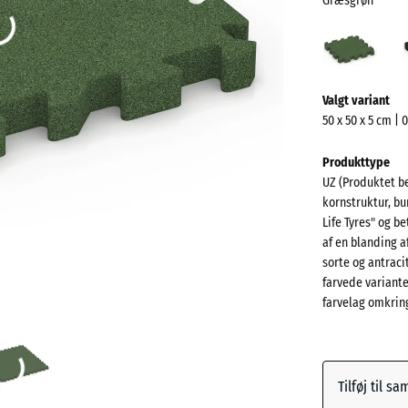
Græsgrøn
Græs
(acti
Mere
Valgt variant
information
50 x 50 x 5 cm | 
om
farverne?
Produkttype
UZ (Produktet be
Vis
kornstruktur, bu
farvepalett
Life Tyres" og 
af en blanding 
Græsgr
sorte og antrac
farvede variant
farvelag omkring
Antracit
Mursten
Tilføj til s