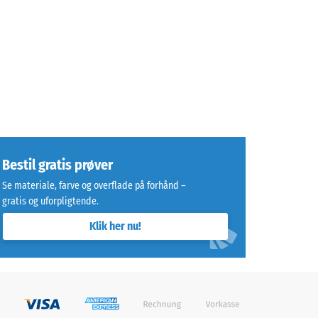
Bestil gratis prøver
Se materiale, farve og overflade på forhånd –
gratis og uforpligtende.
Klik her nu!