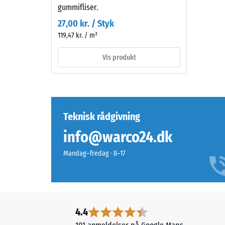
mellemgrøn
=
gummifliser.
nuance.
ca.
27,00 kr. / Styk
Belægningen
119,47 kr. / m²
0,75
kan
slides
mm
Vis produkt
med
reste
tiden,
fordy
så
overfladen
efter
bliver
Teknisk rådgivning
24
mørkere.
timer
info@warco24.dk
aflast
Materiale
Mandag–fredag · 8–17
(BS
–
Bestanddele
7188)
og
opbygning
4.4