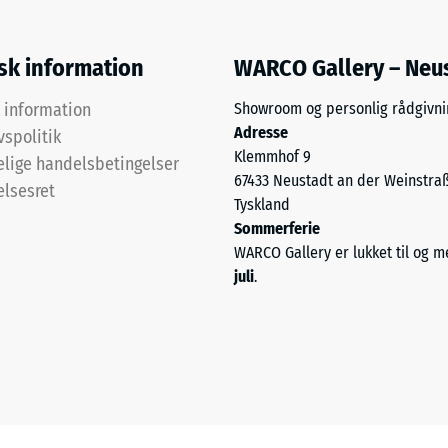
isk information
WARCO Gallery – Neu
k information
Showroom og personlig rådgivni
ken
Adresse
vspolitik
Klemmhof 9
lige handelsbetingelser
67433 Neustadt an der Weinstra
elsesret
e
Tyskland
r
Sommerferie
WARCO Gallery er lukket til og 
dsdygtighed
juli
.
ng.