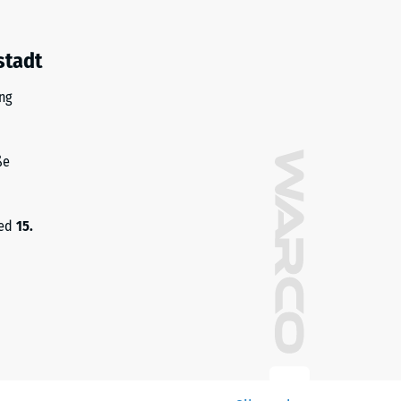
stadt
ng
ße
med
15.