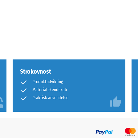
rende
bning
Strokovnost
s
Produktudvikling
Materialekendskab
ning
Praktisk anvendelse