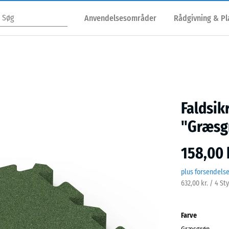
Anvendelsesområder
Rådgivning & P
Faldsik
"Græsg
158,00 
plus forsendels
632,00 kr. / 4 St
Farve