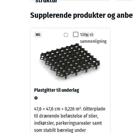
struktur
med højtryksrenser. Enkelte fliser kan udskiftes ef
Farve
Trykstyr
og
vedligeholdelsen enkel og sikrer en økonomisk løsnin
Græsgrøn
Supplerende produkter og anbef
struktur
Tilsynel
Stød-, 
Sort
ELT-
Tilføj til
WG
Skridsik
sammenligning
granulat
Slidsty
er
belagt
Vandgen
med
Skridsi
græsgrønt
pigmenteret
Termisk
PU-
Frostbe
Plastgitter til underlag
bindemiddel.
Tryks
Farven
fremstår
-
47,6 × 47,6 cm = 0,226 m². Gitterplade
som
til drænende befæstelse af stier,
Skala
en
indkørsler, parkeringsarealer samt
2
klar
som stabilt bærelag under