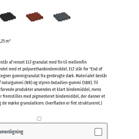
grøn
Antracit
Murstenrød
Skifergrå
ve)
0,25 m²
står af renset ELT-granulat med fin til mellemfin
ndet med et polyurethanbindemiddel. ELT står for "End of
e
betegner gummigranulat fra genbrugte dæk. Materialet består
af naturgummi (NR) og styren-butadien-gummi (SBR). Til
(active)
øn
itfarvede produkter anvendes et klart bindemiddel, mens
er fremstilles med pigmenteret bindemiddel, der danner et
 de mørke granulatkorn. Overfladen er fint struktureret.)
- 8,00 kr.
rød
- 4,00 kr.
ammenligning