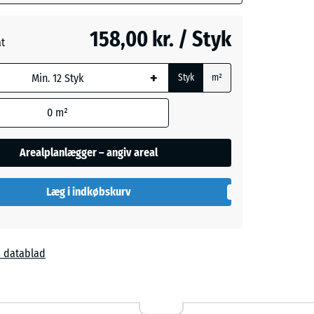
å
- 4,00 kr.
158,00 kr. / Styk
at
+
Styk
m²
0
m²
Arealplanlægger – angiv areal
Læg i indkøbskurv
 datablad