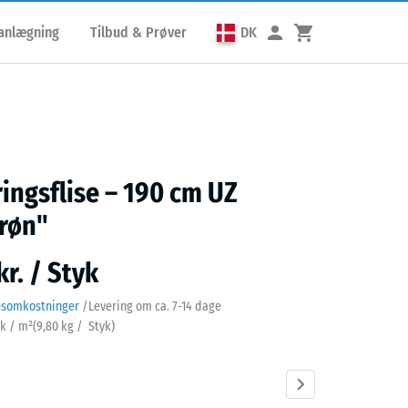
lanlægning
Tilbud & Prøver
DK
ringsflise – 190 cm UZ
røn"
kr. / Styk
esomkostninger
/
Levering om ca.
7-14 dage
yk / m²
(
9,80
kg
/ Styk)