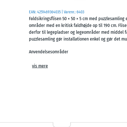
EAN:
4251469364035
| Varenr.:
6403
Faldsikringsflisen 50 × 50 × 5 cm med puzzlesamling
områder med en kritisk faldhøjde op til 190 cm. Flisen
derfor til legepladser og legeområder med middel f
puzzlesamling gør installationen enkel og gør det muli
Anvendelsesområder
Den 5 cm tykke gummiflise anvendes overalt, hvor bør
vis mere
190 cm. Typiske anvendelser er legeredskaber med m
klatrekombinationer, klatretårne, netklatrestativer,
på skolegårde og offentlige legepladser.
Opbygning og materiale
Faldsikringsflisen består af PU-bundet ELT-gummigranu
gummigranulat fremstillet af genanvendte bildæk. Til
mens farvede fliser fremstilles med pigmenteret bin