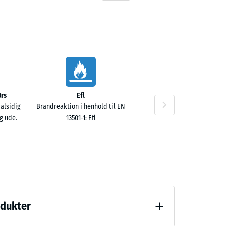
rs
Efl
 alsidig
Brandreaktion i henhold til EN
g ude.
13501-1: Efl
odukter