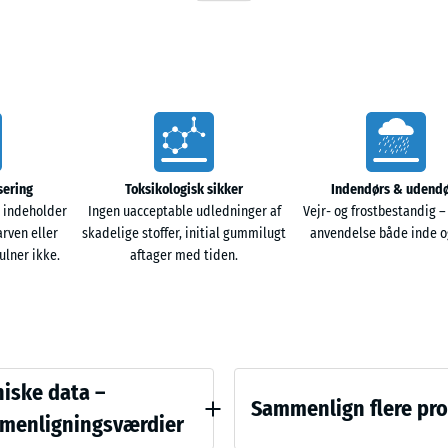
ruktur og relativt lav densitet giver meget gode
truktur. På bundne underlag ledes regnvand væk
 korrekt opbyggede ubundne underlag kan vandet
ermed vandgennemtrængelig og forsegler ikke
sering
Toksikologisk sikker
Indendørs & udendø
 indeholder
Ingen uacceptable udledninger af
Vejr- og frostbestandig –
arven eller
skadelige stoffer, initial gummilugt
anvendelse både inde o
lner ikke.
aftager med tiden.
mlingen. Dermed skabes en stabil og holdbar
ug, også uden kantafgrænsning. Fliserne kan
halvforband.
ichswerte
iske data –
Sammenlign flere pr
menligningsværdier
g elastiske. Overfladen kan fejes eller rengøres