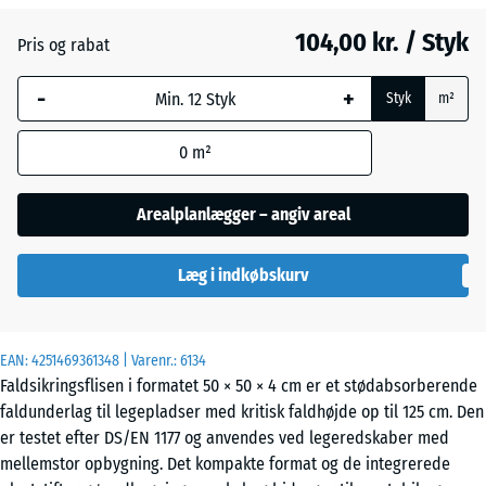
104,00 kr. / Styk
Pris og rabat
Lindgrøn
-
+
Styk
m²
Tomatrød
- 4,00 kr.
0
m²
Arealplanlægger – angiv areal
Læg i indkøbskurv
EAN:
4251469361348
| Varenr.:
6134
Faldsikringsflisen i formatet 50 × 50 × 4 cm er et stødabsorberende
faldunderlag til legepladser med kritisk faldhøjde op til 125 cm. Den
er testet efter DS/EN 1177 og anvendes ved legeredskaber med
mellemstor opbygning. Det kompakte format og de integrerede