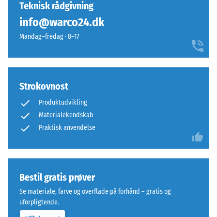
endnu
med
Teknisk rådgivning
timers
ikke
et
aflastning
info@warco24.dk
valgt
roligt
(BS 7188)
et
Mandag–fredag · 8–17
og
produkt
Tilsyneladende
moderne
densitet -
til
udtryk.
skala værdi 1 =
produkt­
op til 780
sammenligningen.
Strokovnost
kg/m³
Materiale
–
Produktudvikling
Stød-, vibrations-
Bestanddele
Materialekendskab
og
og
Praktisk anvendelse
trinlydsdæmpning
opbygning
– Skala værdi 4 =
stærk dæmpning
Skridsikkerhedsklasse
Bestil gratis prøver
Produktet
DS (EN 14041) - Skala
består
værdi 3 =
Se materiale, farve og overflade på forhånd – gratis og
Friktionskoefficient ca.
af
uforpligtende.
0,45
ELT-