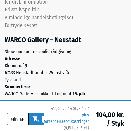
Juridisk information
Skala værdi 4 =
stammer
Privatlivspolitik
Varmeledningsevne
fra
ca. 0,09 W/(m·K)
Almindelige handelsbetingelser
udtjente
Fortrydelsesret
Frostbestandig
dæk
og
Trykstyrke
WARCO Gallery – Neustadt
giver
-
en
Showroom og personlig rådgivning
Skalaværdi
synlig,
Adresse
levende
2
Klemmhof 9
kornstruktur.
67433 Neustadt an der Weinstraße
=
Sorte
Tyskland
ca.
og
Sommerferie
antracitfarvede
0,75
WARCO Gallery er lukket til og med
15. juli
.
varianter
mm
bindes
416,00 kr. / 4 Styk / m²
resterende
med
104,00 kr.
plus
-
+
transparent
fordybning
forsendelsesomkostninger
/ Styk
polyurethan,
(
6,15
kg
/ Styk)
Sikre gulve.
efter