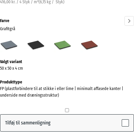
416,00 kr. / 4 Styk / m²
(
6,15
kg
/ Styk)
Farve
Grafitgrå
Grafitgrå
Antracit
Lindgrøn
Tomatrød
(active)
Mere
Valgt variant
information
50 x 50 x 4 cm
om
farverne?
Produkttype
FP (plastforbindere til at stikke i eller lime | minimalt affasede kanter |
Vis
underside med dræningsstruktur)
farvepalette
(active)
Grafitgrå
Tilføj til sammenligning
Antracit
- 4,00 kr.