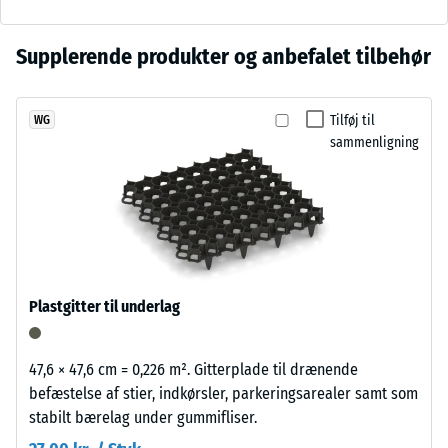
3 = ca. 0,5
kombineret
mm
med
resterende
Der
Supplerende produkter og anbefalet tilbehør
skifergråt
fordybning
er
pigmenteret
efter 24
endnu
PU-
timers
Tilføj til
WG
ikke
bindemiddel.
aflastning
sammenligning
valgt
Den
(BS 7188)
et
mørke
produkt
Tilsyneladende
gråtone
densitet -
til
virker
skala værdi 3 =
produkt­
kølig
840 til 900
sammenligningen.
og
kg/m³
afdæmpet.
Plastgitter til underlag
Stød-, vibrations-
Ved
og
slid
trinlydsdæmpning
kan
47,6 × 47,6 cm = 0,226 m². Gitterplade til drænende
– Skala værdi 3 =
overfladen
befæstelse af stier, indkørsler, parkeringsarealer samt som
tydelig dæmpning
mørkne
stabilt bærelag under gummifliser.
en
Skridsikkerhedsklasse