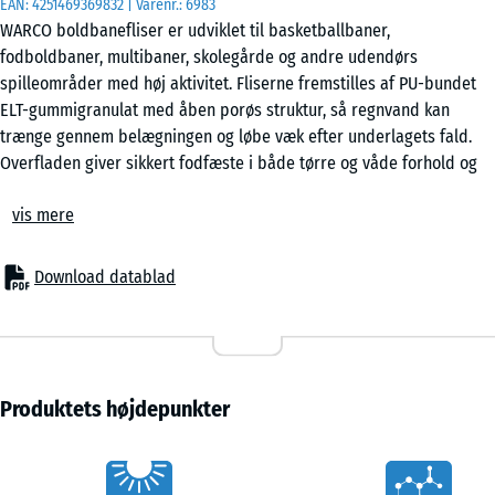
EAN:
4251469369832
| Varenr.:
6983
WARCO boldbanefliser er udviklet til basketballbaner,
fodboldbaner, multibaner, skolegårde og andre udendørs
50
spilleområder med høj aktivitet. Fliserne fremstilles af PU-bundet
x
ELT-gummigranulat med åben porøs struktur, så regnvand kan
50
trænge gennem belægningen og løbe væk efter underlagets fald.
x 3
- 40,00 kr.
Overfladen giver sikkert fodfæste i både tørre og våde forhold og
cm
dæmper belastningen ved løb, hop og hurtige retningsskift.
|
vis mere
Stabil belægning med puslesamling
0,25
Fliserne forbindes med en integreret puslesamling langs alle sider.
m²
Samlingen holder belægningen samlet uden brug af lim eller skruer
Download datablad
og gør monteringen hurtig på faste og bærende underlag. Fliserne
kan lægges i halvforbandt eller skakmønster afhængigt af banens
udtryk. Ved kanter, hegn eller målområder kan fliserne tilpasses
med stiksav eller rundsav. Hvis en flise beskadiges, kan den
udskiftes enkeltvis uden at hele området skal demonteres.
Produktets højdepunkter
Montering på faste underlag
Belægningen monteres på stabile underlag som beton,
Vorteile
belægningssten eller kunststofgitter. Der kræves normalt ingen