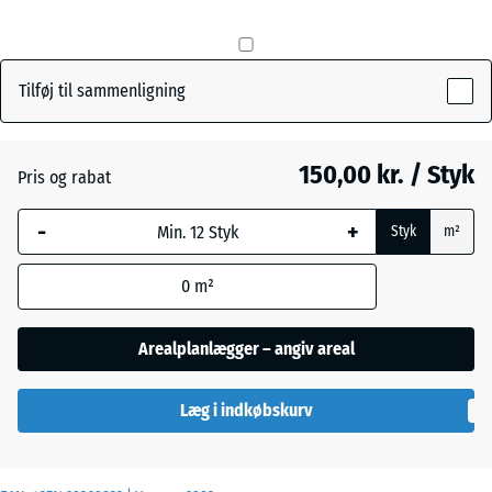
mm
Den valgte,
Græsgrøn
+ 4,00 kr.
blåmarkerede
Tilføj til sammenligning
dimension
anvendes til
Murstenrød
behovsberegningen
150,00 kr. / Styk
Pris og rabat
(medmindre andet
er angivet i
-
+
Styk
m²
produktdataene).
0
m²
50
x
50
Arealplanlægger – angiv areal
x 4
cm
Læg i indkøbskurv
|
0,25
m²