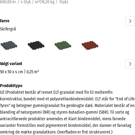
600,00 kr. / 4 Styk / m²
(
10,20
kg
/ Styk)
Farve
Skifergrå
Skifergrå
Antracit
Græsgrøn
Murstenrød
(active)
Mere
Valgt variant
information
om
50 x 50 x 4 cm | 0,25 m²
farverne?
Mål
Produkttype
til
Vis
UZ (Produktet består af renset ELT-granulat med fin til mellemfin
forsendelse
farvepalette
kornstruktur, bundet med et polyurethanbindemiddel. ELT står for "End of Life
540
Tyres" og betegner gummigranulat fra genbrugte dæk. Materialet består af en
(active)
Skifergrå
x
blanding af naturgummi (NR) og styren-butadien-gummi (SBR). Til sorte og
540
antracitfarvede produkter anvendes et klart bindemiddel, mens farvede
x
varianter fremstilles med pigmenteret bindemiddel, der danner et farvelag
omkring de mørke granulatkorn. Overfladen er fint struktureret.)
40
Antracit
- 5,00 kr.