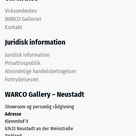
of
resterende
Life
Virksomheden
Tyres"
fordybning
WARCO Galleriet
og
Kontakt
efter
betegner
24
gummigranulat
Juridisk information
fra
timers
genbrugte
Juridisk information
aflastning
dæk.
Privatlivspolitik
(BS
Det
Almindelige handelsbetingelser
øverste
7188)
Fortrydelsesret
slidlag
består
WARCO Gallery – Neustadt
af
fint
Showroom og personlig rådgivning
/ 5
ELT-
Adresse
granulat
Klemmhof 9
og
67433 Neustadt an der Weinstraße
danner
Tyskland