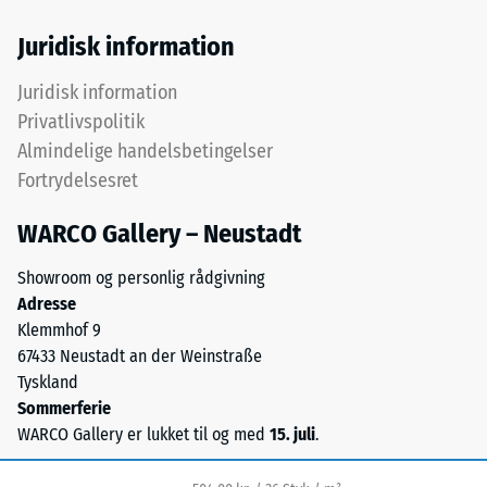
en
for
farvet
Juridisk information
lokal
belægning
belastning.
på
Juridisk information
Den
de
Privatlivspolitik
angiver,
sorte
Almindelige handelsbetingelser
i
granulatkorn.
Fortrydelsesret
hvilket
Overfladen
omfang
er
WARCO Gallery – Neustadt
materialet
fint
deformeres,
struktureret.
Showroom og personlig rådgivning
når
Adresse
en
Klemmhof 9
Installation
bestemt
67433 Neustadt an der Weinstraße
–
kraft
Tyskland
Bearbejdning
påføres.
Sommerferie
–
En
WARCO Gallery er lukket til og med
15. juli
.
Montering
lille
indtrykningsdybde