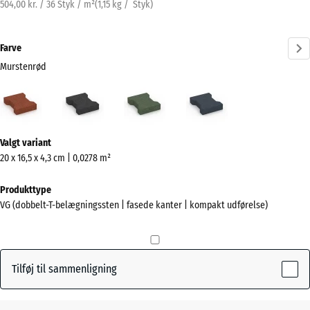
504,00 kr. / 36 Styk / m²
(
1,15
kg
/ Styk)
Farve
Murstenrød
Murstenrød
Antracit
Græsgrøn
Skifergrå
(active)
Mere
Valgt variant
information
20 x 16,5 x 4,3 cm | 0,0278 m²
om
farverne?
Produkttype
VG (dobbelt-T-belægningssten | fasede kanter | kompakt udførelse)
Vis
farvepalette
(active)
Murstenrød
Tilføj til sammenligning
Antracit
- 1,00 kr.