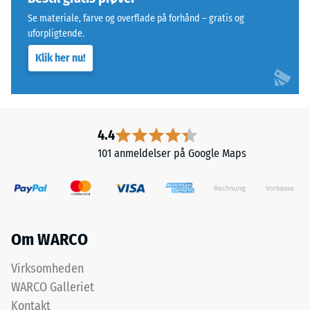
aflastning
butadiengummi
Se materiale, farve og overflade på forhånd – gratis og
(BS
(SBR).
uforpligtende.
7188)
Til
Klik her nu!
sorte
eller
antracitfarvede
produkter
/ 5
anvendes
4.4
et
101 anmeldelser på Google Maps
farveløst
bindemiddel.
Trykstyrken
I
for
farvede
et
varianter
Om WARCO
materiale
danner
beskriver
et
Virksomheden
dets
pigmenteret
WARCO Galleriet
modstandsdygtighed
bindemiddel
Kontakt
over