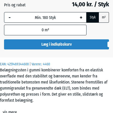
14,00 kr. / Styk
Pris og rabat
-
+
Græsgrøn
+ 1,00 kr.
Styk
m²
0
m²
Skifergrå
+ 1,00 kr.
Læg i indkøbskurv
EAN:
4251469344600
| Varenr.:
4460
Belægningssten i gummi kombinerer komforten fra en elastisk
overflade med den stabilitet og bæreevne, man kender fra
traditionelle betonssten med låsefunktion. Stenene fremstilles af
gummigranulat fra genanvendte dæk (ELT), som bindes med
polyurethan og presses i form. Det giver en stille, slidstærk og
formfast belægning.
Egenskaber og anvendelse
vis mere
Den høje tæthed og den jævne kornfordeling gør stenen let, elastisk