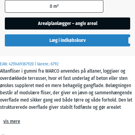
0
m²
Etna
Arealplanlægger – angiv areal
Grå
Læg i indkøbskurv
granit
EAN:
4251469367920
| Varenr.:
6792
Mørkegrå
Altanfliser i gummi fra WARCO anvendes på altaner, loggiaer og
granit
overdækkede terrasser, hvor et fast underlag af beton eller sten
ønskes suppleret med en mere behagelig gangflade. Belægningen
består af modulære fliser, der giver en jævn og sammenhængende
Rattan
overflade med sikker gang ved både tørre og våde forhold. Den let
strukturerede overflade giver stabilt fodfæste og gør arealet
anvendeligt i daglig brug, også hvor pladsen er begrænset eller
Terrakotta
vis mere
opdelt.
Udendørs anvendelse og vedligehold