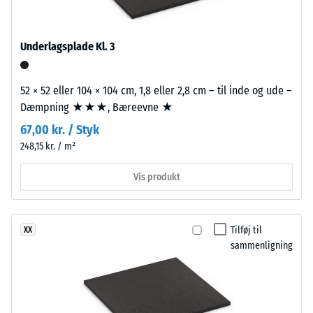
produkt­
tranquila.
værdi 5 =
sammenligningen.
Friktionskoefficient ca.
0,6
Underlagsplade Kl. 3
Materiale
–
Slidstyrke –
Modstandsdygtighed
Bestanddele
52 × 52 eller 104 × 104 cm, 1,8 eller 2,8 cm – til inde og ude –
over for abrasivt slid
og
Dæmpning ★★★, Bæreevne ★
– Skala værdi 2 =
opbygning
"god" (BS 7188)
67,00 kr. / Styk
248,15 kr. / m²
Vandgennemtrængelighed
Produktet
(EN 12616) – Skala 4 =
har
Vis produkt
Infiltration ca. 600 mm/t
en
(600 l/h/m²)
tolagsopbygning.
Slidlaget,
Skridsikkerhed
Tilføj til
XX
ca.
(EN 16165) –
sammenligning
Skala værdi 4 =
3,3
gennemsnitlig
mm
acceptvinkel
tykt,
ca. 16°, gruppe
er