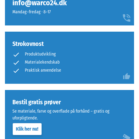
info@warco24.dk
sider.
skala
Mandag–fredag · 8–17
Den
fra
afrundede
1
tandform
til
sikrer
5,
en
Strokovnost
hvor
særlig
hver
Produktudvikling
stabil
skala
Materialekendskab
pladeforbindelse
værdi
Praktisk anvendelse
og
svarer
forhindrer
til
tanderne
et
i
specifikt
Bestil gratis prøver
at
tæthedsområde.
glide.
For
Se materiale, farve og overflade på forhånd – gratis og
Denne
eksempel
uforpligtende.
plade
repræsenterer
Klik her nu!
fungerer
skala