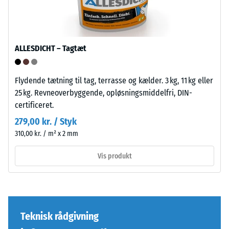
typisk
standarddensitet.
mellem
600
Installation
og
ALLESDICHT – Tagtæt
–
1250
Bearbejdning
kg/m³.
–
For
Flydende tætning til tag, terrasse og kælder. 3 kg, 11 kg eller
Montering
at
25 kg. Revneoverbyggende, opløsningsmiddelfri, DIN-
illustrere
certificeret.
Puslespilsforbindelsen
den
279,00 kr. / Styk
er
tilsyneladende
310,00 kr. / m² x 2 mm
udformet
densitet
med
af
Vis produkt
afrundede,
et
bølgeformede
specifikt
tænder
produkt
på
bruger
alle
WARCO
Teknisk rådgivning
fire
en