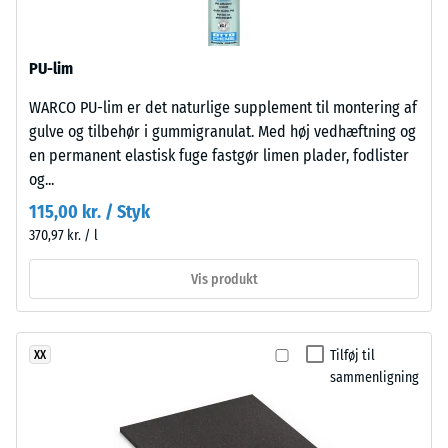
840
en
kg/m³
åben,
PU-lim
porøs
struktur.
WARCO PU-lim er det naturlige supplement til montering af
Bærelaget
gulve og tilbehør i gummigranulat. Med høj vedhæftning og
består
/ 5
en permanent elastisk fuge fastgør limen plader, fodlister
af
og...
renset,
115,00 kr. / Styk
sort
370,97 kr. / l
gummigranulat
Den
fra
Vis produkt
tilsyneladende
genbrugte
densitet
dæk
af
(ELT)
et
Tilføj til
XX
med
sammenligning
materiale
mellemfin
beskriver
kornstruktur,
forholdet
bundet