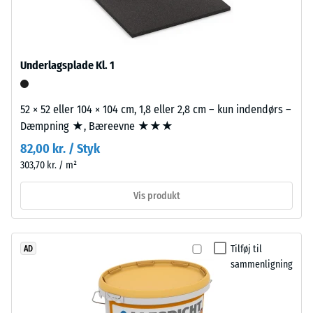
mellem
med
dets
polyurethanbindemiddel.
masse
ELT
og
står
Underlagsplade Kl. 1
dets
for
samlede
"End
volumen,
of
52 × 52 eller 104 × 104 cm, 1,8 eller 2,8 cm – kun indendørs –
inklusive
Life
Dæmpning ★, Bæreevne ★★★
alle
Tyres"
82,00 kr. / Styk
porer,
og
303,70 kr. / m²
hulrum
betegner
og
granulat
Vis produkt
luftindeslutninger.
fra
For
genbrugte
WARCO-
bildæk.
Tilføj til
AD
produkter
Bærelaget
sammenligning
ligger
er
denne
presset
værdi
med