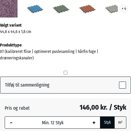
Lavendel
Atlantisk
Engelsk
Etna
Grå
+ 4
(active)
græs
gran
Mere
Valgt variant
information
44,6 x 44,6 x 1,8 cm
om
farverne?
Produkttype
XT (kalibreret flise | optimeret puslesamling | hårfin fuge |
Vis
dræneringskanaler)
farvepalette
(active)
Lavendel
Tilføj til sammenligning
Atlantisk
146,00 kr. / Styk
Pris og rabat
Engelsk
-
+
græs
Styk
m²