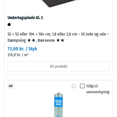
R10
fremstillet
af
Termisk isolering –
nyproduceret,
Skala værdi 2 =
Underlagsplade Kl. 2
Varmeledningsevne
gennemfarvet
ca. 0,12 W/(m·K)
og
52 × 52 eller 104 × 104 cm, 1,8 eller 2,8 cm – til inde og ude –
giftfrit
Frostbestandig
Dæmpning ★★, Bæreevne ★★
EPDM-
Tilsyneladende
granulat
73,00 kr. / Styk
densitet
(etylen-
270,37 kr. / m²
propylen-
-
dien-
Vis produkt
skala
gummi),
værdi
bundet
med
2
Tilføj til
OP
UV-
sammenligning
=
stabiliseret
780
polyurethanbindemiddel.
Overfladen
til
har