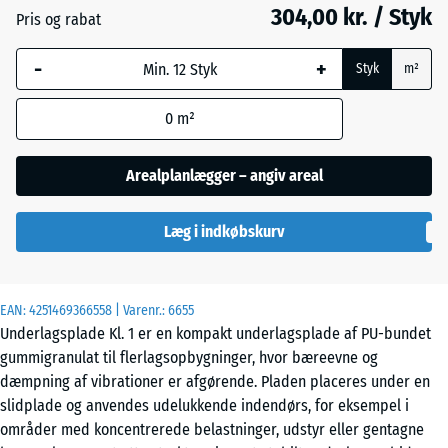
mm
304,00 kr. / Styk
Pris og rabat
Den valgte,
-
+
blåmarkerede
Styk
m²
dimension
anvendes til
0
m²
behovsberegningen
(medmindre andet
Arealplanlægger – angiv areal
er angivet i
produktdataene).
Læg i indkøbskurv
104
x
104
EAN:
4251469366558
| Varenr.:
6655
x
Underlagsplade Kl. 1 er en kompakt underlagsplade af PU-bundet
1,8
gummigranulat til flerlagsopbygninger, hvor bæreevne og
cm
dæmpning af vibrationer er afgørende. Pladen placeres under en
slidplade og anvendes udelukkende indendørs, for eksempel i
områder med koncentrerede belastninger, udstyr eller gentagne