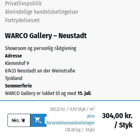
24
Privatlivspolitik
et
timers
Almindelige handelsbetingelser
polyurethanbindemiddel.
aflastning
Fortrydelsesret
ELT
står
(BS
WARCO Gallery – Neustadt
for
7188)
"End
Showroom og personlig rådgivning
of
Adresse
Life
Klemmhof 9
Tyres"
67433 Neustadt an der Weinstraße
/ 5
og
Tyskland
betegner
Sommerferie
granulat
WARCO Gallery er lukket til og med
15. juli
.
fremstillet
af
Trykstyrken
281,22 kr. / 0,93 Styk / m²
genanvendte
304,00 kr.
for
plus
-
+
bildæk.
et
forsendelsesomkostninger
/ Styk
Til
materiale
(
18,50
kg
/ Styk)
Sikre gulve.
sorte
beskriver