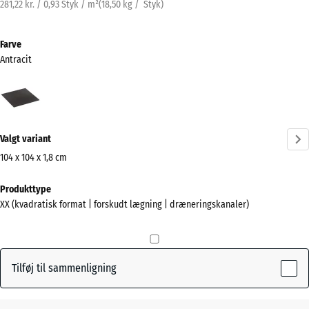
281,22 kr. / 0,93 Styk / m²
(
18,50
kg
/ Styk)
Farve
Antracit
Antracit
(active)
Valgt variant
104 x 104 x 1,8 cm
Mål
Produkttype
til
XX (kvadratisk format | forskudt lægning | dræneringskanaler)
forsendelse
1040
x
1040
Tilføj til sammenligning
x
18