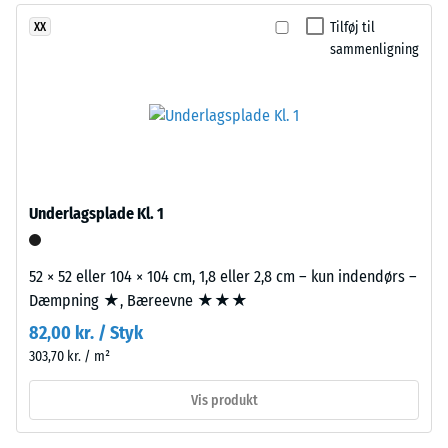
fra
timers
Tilføj til
XX
genbrugte
aflastning
sammenligning
dæk
(ELT)
(BS
med
7188)
grov
kornstruktur,
bundet
med
Underlagsplade Kl. 1
/ 5
polyurethanbindemiddel.
ELT
står
52 × 52 eller 104 × 104 cm, 1,8 eller 2,8 cm – kun indendørs –
for
Dæmpning ★, Bæreevne ★★★
"End
Trykstyrken
82,00 kr. / Styk
of
for
303,70 kr. / m²
Life
et
Tyres"
materiale
Vis produkt
og
beskriver
betegner
dets