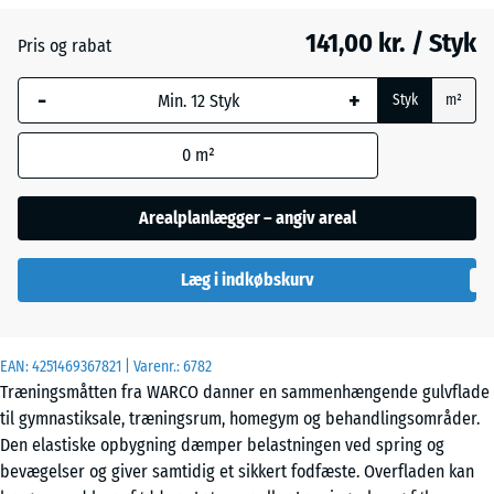
141,00 kr. / Styk
Pris og rabat
Engelsk
-
+
græs
Styk
m²
0
m²
Grå
granit
Arealplanlægger – angiv areal
Læg i indkøbskurv
Lavendel
EAN:
4251469367821
| Varenr.:
6782
Træningsmåtten fra WARCO danner en sammenhængende gulvflade
Mørkegrå
til gymnastiksale, træningsrum, homegym og behandlingsområder.
granit
Den elastiske opbygning dæmper belastningen ved spring og
bevægelser og giver samtidig et sikkert fodfæste. Overfladen kan