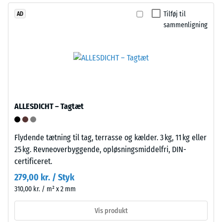
granulat
modstandsdygtighed
Tilføj til
AD
fra
over
sammenligning
genbrugte
for
bildæk.
lokal
Bærelaget
belastning.
er
Den
presset
angiver,
med
i
lav
hvilket
ALLESDICHT – Tagtæt
densitet.
omfang
materialet
Flydende tætning til tag, terrasse og kælder. 3 kg, 11 kg eller
deformeres,
Installation
25 kg. Revneoverbyggende, opløsningsmiddelfri, DIN-
når
–
certificeret.
en
Bearbejdning
279,00 kr. / Styk
bestemt
–
kraft
310,00 kr. / m² x 2 mm
Montering
påføres.
Vis produkt
En