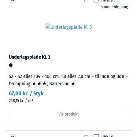
Tilføj til
ikke
una
(BS 7188)
sammenligning
valgt
superficie
et
Tilsyneladende
de
produkt
densitet -
fuerte
skala værdi 1 =
til
contraste
op til 780
produkt­
cromático
kg/m³
sammenligningen.
y
aspecto
Stød-, vibrations-
Underlagsplade Kl. 3
og
enérgico.
trinlydsdæmpning
– Skala værdi 2 =
52 × 52 eller 104 × 104 cm, 1,8 eller 2,8 cm – til inde og ude –
Materiale
behagelig
Dæmpning ★★★, Bæreevne ★
–
dæmpning
67,00 kr. / Styk
Bestanddele
Skridsikkerhedsklasse
248,15 kr. / m²
og
DS (EN 14041) - Skala
opbygning
værdi 4 =
Vis produkt
Friktionskoefficient ca.
0,53
Produktet
har
Slidstyrke –