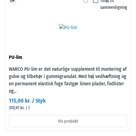
Tilføj til
OP
ca. 0,12 W/(m·K)
gummi),
sammenligning
bundet
Frostbestandig
med
Trykstyrke
UV-
-
stabiliseret
polyurethanbindemiddel.
Skalaværdi
Overfladen
1
PU-lim
har
=
en
WARCO PU-lim er det naturlige supplement til montering af
åben,
ca.
gulve og tilbehør i gummigranulat. Med høj vedhæftning og
porøs
1
en permanent elastisk fuge fastgør limen plader, fodlister
struktur.
og...
mm
Bærelaget
115,00 kr. / Styk
består
resterende
370,97 kr. / l
af
fordybning
renset,
efter
Vis produkt
sort
gummigranulat
24