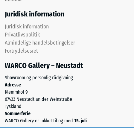
en
testmetoden
eller
Juridisk information
i
flere
henhold
lag
Juridisk information
til
udlægges
Privatlivspolitik
BS
over
7188:1998.
Almindelige handelsbetingelser
hinanden,
En
Fortrydelsesret
puslespilsforbindelsen
testkrop
holder
med
WARCO Gallery – Neustadt
det
et
øverste
Showroom og personlig rådgivning
overfladeareal
lag
Adresse
på
på
Klemmhof 9
100
plads.
67433 Neustadt an der Weinstraße
mm²
Fordi
Tyskland
(svarende
kanterne
Sommerferie
til
er
WARCO Gallery er lukket til og med
15. juli
.
1
snittet
cm²)
retvinlet