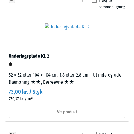
Tilføj til
XX
en
Modstandsdygtighed
sammenligning
tolagsopbygning.
over for abrasivt slid
Slidlaget,
– Skala værdi 2 =
ca.
"god" (BS 7188)
3,3
Vandgennemtrængelighed
mm
(EN 12616) – Skala 5 =
tykt,
Infiltration ca. 1000 mm/t
er
Underlagsplade Kl. 2
(1000 l/h/m²)
fremstillet
Skridsikkerhed
af
(EN 16165) –
52 × 52 eller 104 × 104 cm, 1,8 eller 2,8 cm – til inde og ude –
nyproduceret,
Skala værdi 4 =
Dæmpning ★★, Bæreevne ★★
gennemfarvet
gennemsnitlig
og
73,00 kr. / Styk
acceptvinkel
giftfrit
270,37 kr. / m²
ca. 16°, gruppe
EPDM-
R10
granulat
Vis produkt
Termisk isolering –
(etylen-
Skala værdi 2 =
propylen-
Varmeledningsevne
dien-