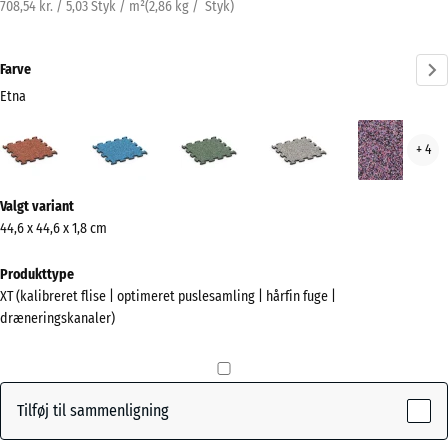
708,54 kr. / 5,03 Styk / m²
(
2,86
kg
/ Styk)
Farve
Etna
Etna
Atlantisk
Engelsk
Grå
Lave
+ 4
(active)
græs
granit
Mere
Valgt variant
information
44,6 x 44,6 x 1,8 cm
om
farverne?
Produkttype
XT (kalibreret flise | optimeret puslesamling | hårfin fuge |
Vis
dræneringskanaler)
farvepalette
(active)
Etna
Tilføj til sammenligning
Atlantisk