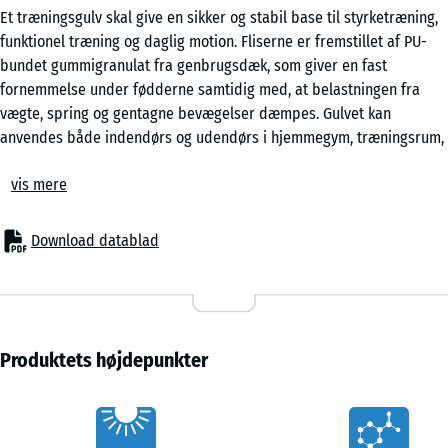
Et træningsgulv skal give en sikker og stabil base til styrketræning,
funktionel træning og daglig motion. Fliserne er fremstillet af PU-
bundet gummigranulat fra genbrugsdæk, som giver en fast
fornemmelse under fødderne samtidig med, at belastningen fra
vægte, spring og gentagne bevægelser dæmpes. Gulvet kan
anvendes både indendørs og udendørs i hjemmegym, træningsrum,
udendørs fitnessområder og calisthenics-anlæg.
vis mere
Fast underlag med stødabsorbering
Den elastiske opbygning fordeler belastningen over længere tid, så
stød fra vægte, der sættes ned, og landinger bliver mindre hårde.
Download datablad
Samtidig er gulvet så fast, at et stabilt fodfæste bevares ved
øvelser som squat, dødløft og andre tunge løft. Det giver et sikkert
fodfæste og en stabil træningsfornemmelse uden en blød eller
svampet fornemmelse.
Nem montering
Produktets højdepunkter
Fliserne forbindes med en skjult puslesamling, som holder
belægningen samlet uden synlige samlinger på overfladen. De
Vorteile
lægges flydende uden lim eller skruer og kan monteres i både