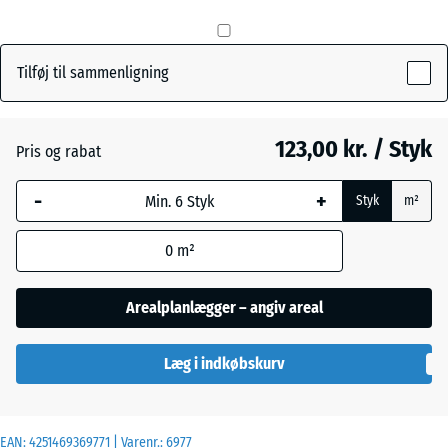
Murstenrød
- 12,00 kr.
Tilføj til sammenligning
Skifergrå
- 6,00 kr.
123,00 kr. / Styk
Pris og rabat
-
+
Styk
m²
0
m²
Arealplanlægger – angiv areal
Læg i indkøbskurv
EAN:
4251469369771
| Varenr.:
6977