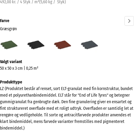
492,00 kr. / 4 Styk / m²
(
5,60
kg
/ Styk)
Farve
Græsgrøn
Græsgrøn
Antracit
Murstenrød
Skifergrå
(active)
Mere
Valgt variant
information
50 x 50 x 3 cm | 0,25 m²
om
farverne?
Produkttype
LZ (Produktet består af renset, sort ELT-granulat med fin kornstruktur, bundet
Vis
med et polyurethanbindemiddel. ELT står for "End of Life Tyres" og betegner
farvepalette
gummigranulat fra genbrugte dæk. Den fine granulering giver en ensartet og
fint struktureret overflade med et roligt udtryk. Overfladen er samtidig let at
(active)
Græsgrøn
rengøre og vedligeholde. Til sorte og antracitfarvede produkter anvendes et
klart bindemiddel, mens farvede varianter fremstilles med pigmenteret
bindemiddel.)
Antracit
- 24,00 kr.