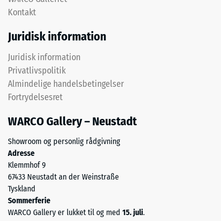
en
acceptvinkel
Kontakt
kornstørrelse
ca. 16°, gruppe
fra
R10
Juridisk information
fin
Termisk isolering –
til
Juridisk information
Skala værdi 3 =
middelgrov
Privatlivspolitik
Varmeledningsevne
samt
ca. 0,11 W/(m·K)
Almindelige handelsbetingelser
et
Fortrydelsesret
polyurethanbindemiddel.
Frostbestandig
ELT
Trykstyrke
WARCO Gallery – Neustadt
står
-
for
Showroom og personlig rådgivning
Skalaværdi
“End-
Adresse
of-
2
Klemmhof 9
Life
67433 Neustadt an der Weinstraße
=
Tyres”
Tyskland
ca.
og
Sommerferie
betegner
0,75
WARCO Gallery er lukket til og med
15. juli
.
gummi,