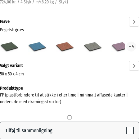
724,00 kr. / 4 Styk / m²
(
6,20
kg
/ Styk)
Farve
Engelsk græs
Engelsk
Atlantisk
Etna
Grå
Lave
+ 4
græs
granit
(active)
Mere
Valgt variant
information
om
50 x 50 x 4 cm
farverne?
Mål
Produkttype
til
Vis
FP (plastforbindere til at stikke i eller lime | minimalt affasede kanter |
forsendelse
farvepalette
underside med dræningsstruktur)
500
Engelsk
x
(active)
græs
500
x
Tilføj til sammenligning
40