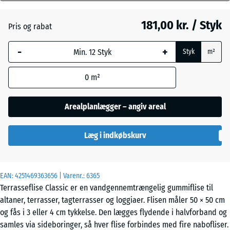
mm
Atlantisk
181,00 kr. / Styk
Pris og rabat
Den valgte,
blåmarkerede
Etna
-
+
Styk
m²
dimension
anvendes til
0
m²
behovsberegningen
Grå
(medmindre andet
granit
er angivet i
Arealplanlægger – angiv areal
produktdataene).
Lavendel
Læg i indkøbskurv
50
x
50
x 4
Mørkegrå
EAN:
4251469363656
| Varenr.:
6365
cm
granit
Terrasseflise Classic er en vandgennemtrængelig gummiflise til
altaner, terrasser, tagterrasser og loggiaer. Flisen måler 50 × 50 cm
og fås i 3 eller 4 cm tykkelse. Den lægges flydende i halvforband og
50
Rattan
samles via sideboringer, så hver flise forbindes med fire nabofliser.