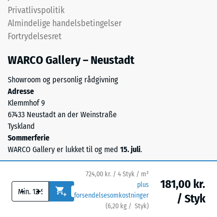
gummi),
Privatlivspolitik
bundet
Frostbestandig
Almindelige handelsbetingelser
med
Trykstyrke
Fortrydelsesret
UV-
-
stabiliseret
WARCO Gallery – Neustadt
polyurethanbindemiddel.
Skalaværdi
Overfladen
1
Showroom og personlig rådgivning
har
Adresse
=
en
Klemmhof 9
åben,
ca.
67433 Neustadt an der Weinstraße
porøs
1
Tyskland
struktur.
Sommerferie
mm
Bærelaget
WARCO Gallery er lukket til og med
15. juli
.
består
resterende
af
fordybning
724,00 kr. / 4 Styk / m²
renset,
181,00 kr.
plus
efter
-
+
sort
forsendelsesomkostninger
/ Styk
gummigranulat
24
(
6,20
kg
/ Styk)
Sikre gulve.
fra