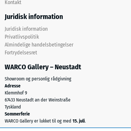
Kontakt
af
en
testmetoden
eller
Juridisk information
i
flere
henhold
lag
Juridisk information
til
udlægges
Privatlivspolitik
BS
over
7188:1998.
Almindelige handelsbetingelser
hinanden,
En
Fortrydelsesret
puslespilsforbindelsen
testkrop
holder
med
WARCO Gallery – Neustadt
det
et
øverste
Showroom og personlig rådgivning
overfladeareal
lag
Adresse
på
på
Klemmhof 9
100
plads.
67433 Neustadt an der Weinstraße
mm²
Fordi
Tyskland
(svarende
kanterne
Sommerferie
til
er
WARCO Gallery er lukket til og med
15. juli
.
1
snittet
cm²)