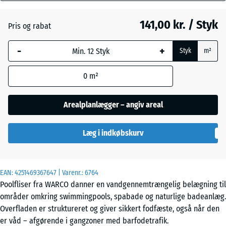
mm
141,00 kr. / Styk
Pris og rabat
Den valgte,
Engelsk
blåmarkerede
græs
-
+
Styk
m²
dimension
anvendes til
0
m²
behovsberegningen
Grå
(medmindre andet
granit
er angivet i
Arealplanlægger – angiv areal
produktdataene).
Lavendel
Læg i indkøbskurv
44,6
x
44,6
x
Mørkegrå
EAN:
4251469367647
| Varenr.:
6764
1,8
granit
Poolfliser fra WARCO danner en vandgennemtrængelig belægning til
cm
områder omkring swimmingpools, spabade og naturlige badeanlæg.
Overfladen er struktureret og giver sikkert fodfæste, også når den
er våd – afgørende i gangzoner med barfodetrafik.
Rattan