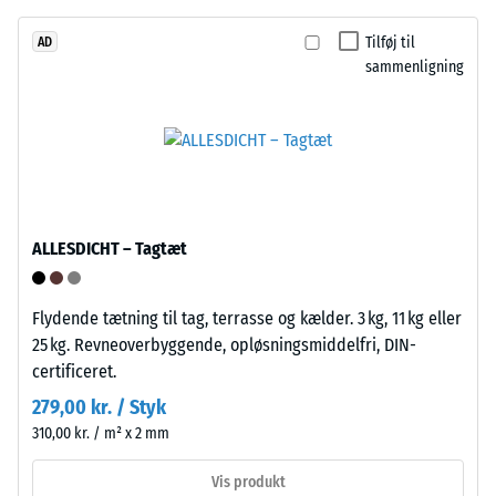
dets
granulat
modstandsdygtighed
Tilføj til
AD
fra
over
sammenligning
genbrugte
for
bildæk.
lokal
Bærelaget
belastning.
er
Den
presset
angiver,
med
i
lav
hvilket
ALLESDICHT – Tagtæt
densitet.
omfang
materialet
Flydende tætning til tag, terrasse og kælder. 3 kg, 11 kg eller
deformeres,
Installation
25 kg. Revneoverbyggende, opløsningsmiddelfri, DIN-
når
–
certificeret.
en
Bearbejdning
279,00 kr. / Styk
bestemt
–
kraft
310,00 kr. / m² x 2 mm
Montering
påføres.
Vis produkt
En