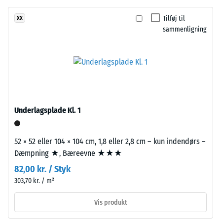
fra
timers
Tilføj til
XX
genbrugte
aflastning
sammenligning
dæk
(ELT)
(BS
med
7188)
grov
kornstruktur,
bundet
med
Underlagsplade Kl. 1
/ 5
polyurethanbindemiddel.
ELT
står
52 × 52 eller 104 × 104 cm, 1,8 eller 2,8 cm – kun indendørs –
for
Dæmpning ★, Bæreevne ★★★
"End
Trykstyrken
82,00 kr. / Styk
of
for
303,70 kr. / m²
Life
et
Tyres"
materiale
Vis produkt
og
beskriver
betegner