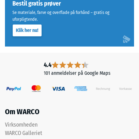
Bestil gratis prøver
en
opstå
særlig
Se materiale, farve og overflade på forhånd – gratis og
fra
stabil
uforpligtende.
eksempelvis
pladeforbindelse
højhælede
Klik her nu!
og
sko,
forhindrer
møbelben,
tanderne
plantekasser
i
på
at
4.4
hjul
glide.
101 anmeldelser på Google Maps
eller
Denne
fødderne
plade
af
fungerer
forskellige
som
apparater.
toplag
Om WARCO
Trykstyrken
i
bestemmes
et
Virksomheden
ved
lagdelt
WARCO Galleriet
hjælp
system: