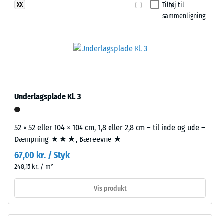
aflastning
Tilføj til
XX
ikke
una
(BS 7188)
sammenligning
valgt
superficie
et
Tilsyneladende
de
produkt
densitet -
fuerte
skala værdi 1 =
til
contraste
op til 780
produkt­
cromático
kg/m³
sammenligningen.
y
aspecto
Stød-, vibrations-
Underlagsplade Kl. 3
og
enérgico.
trinlydsdæmpning
– Skala værdi 2 =
52 × 52 eller 104 × 104 cm, 1,8 eller 2,8 cm – til inde og ude –
Materiale
behagelig
Dæmpning ★★★, Bæreevne ★
–
dæmpning
67,00 kr. / Styk
Bestanddele
Skridsikkerhedsklasse
248,15 kr. / m²
og
DS (EN 14041) - Skala
opbygning
værdi 4 =
Vis produkt
Friktionskoefficient ca.
0,53
Produktet
har