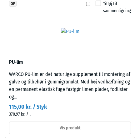
dien-
Tilføj til
OP
ca. 0,12 W/(m·K)
gummi),
sammenligning
bundet
Frostbestandig
med
Trykstyrke
UV-
-
stabiliseret
polyurethanbindemiddel.
Skalaværdi
Overfladen
1
PU-lim
har
=
en
WARCO PU-lim er det naturlige supplement til montering af
åben,
ca.
gulve og tilbehør i gummigranulat. Med høj vedhæftning og
porøs
1
en permanent elastisk fuge fastgør limen plader, fodlister
struktur.
og...
mm
Bærelaget
115,00 kr. / Styk
består
resterende
370,97 kr. / l
af
fordybning
renset,
efter
Vis produkt
sort
gummigranulat
24