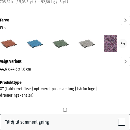
708,54 kr. / 5,03 Styk / m²
(
2,86
kg
/ Styk)
Farve
Etna
Etna
Atlantisk
Engelsk
Grå
Lave
+ 4
(active)
græs
granit
Mere
Valgt variant
information
om
44,6 x 44,6 x 1,8 cm
farverne?
Mål
Produkttype
til
Vis
XT (kalibreret flise | optimeret puslesamling | hårfin fuge |
forsendelse
farvepalette
dræneringskanaler)
485
(active)
Etna
x
485
x
Tilføj til sammenligning
18
Atlantisk