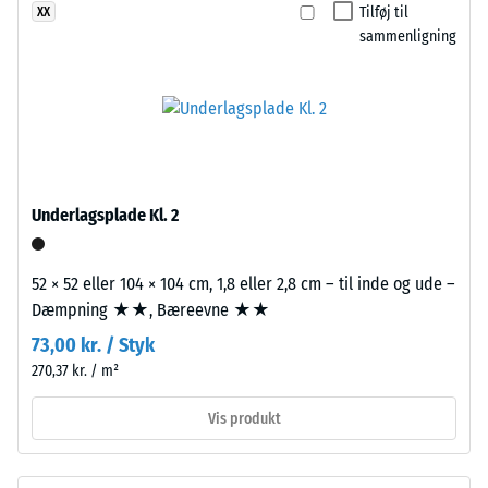
Slidstyrke –
Tilføj til
XX
en
Modstandsdygtighed
sammenligning
tolagsopbygning.
over for abrasivt slid
Slidlaget,
– Skala værdi 2 =
ca.
"god" (BS 7188)
3,3
Vandgennemtrængelighed
mm
(EN 12616) – Skala 5 =
tykt,
Infiltration ca. 1000 mm/t
er
Underlagsplade Kl. 2
(1000 l/h/m²)
fremstillet
Skridsikkerhed
af
(EN 16165) –
52 × 52 eller 104 × 104 cm, 1,8 eller 2,8 cm – til inde og ude –
nyproduceret,
Skala værdi 4 =
Dæmpning ★★, Bæreevne ★★
gennemfarvet
gennemsnitlig
og
73,00 kr. / Styk
acceptvinkel
giftfrit
270,37 kr. / m²
ca. 16°, gruppe
EPDM-
R10
granulat
Vis produkt
Termisk isolering –
(etylen-
Skala værdi 2 =
propylen-
Varmeledningsevne