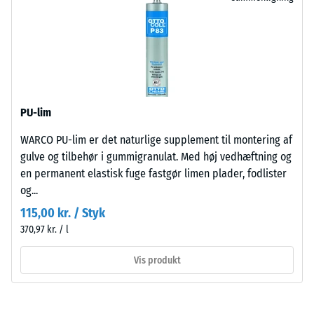
valgt
roligt
(BS 7188)
et
udtryk,
produkt
Tilsyneladende
der
densitet -
til
passer
skala værdi 2 =
produkt­
naturligt
780 til 840
sammenligningen.
ind
kg/m³
i
PU-lim
Stød-, vibrations-
moderne
og
udearealer
WARCO PU-lim er det naturlige supplement til montering af
trinlydsdæmpning
og
gulve og tilbehør i gummigranulat. Med høj vedhæftning og
– Skala værdi 5 =
arkitektonisk
en permanent elastisk fuge fastgør limen plader, fodlister
fremragende
enkle
og...
dæmpning
miljøer.
115,00 kr. / Styk
Skridsikkerhedsklasse
370,97 kr. / l
DS (EN 14041) - Skala
Materiale
værdi 4 =
Vis produkt
–
Friktionskoefficient ca.
Bestanddele
0,53
og
Slidstyrke –