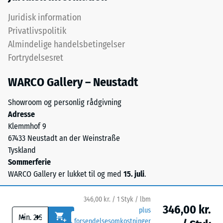
og
antracitfarvede
Juridisk information
varianter
Privatlivspolitik
/ 5
bindes
Almindelige handelsbetingelser
med
Fortrydelsesret
transparent
polyurethan,
WARCO Gallery – Neustadt
mens
Trykstyrken
farvede
for
Showroom og personlig rådgivning
varianter
et
Adresse
fremstilles
materiale
Klemmhof 9
med
beskriver
67433 Neustadt an der Weinstraße
pigmenteret
dets
Tyskland
bindemiddel.
modstandsdygtighed
Sommerferie
Overfladen
over
WARCO Gallery er lukket til og med
15. juli
.
er
for
skridsikker
lokal
346,00 kr. / 1 Styk / lbm
og
belastning.
346,00 kr.
plus
-
+
teknisk
Den
forsendelsesomkostninger