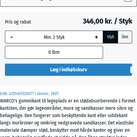
Murstenrød
+ 12,00 kr.
346,00 kr. / Styk
Pris og rabat
-
+
Styk
lbm
0
lbm
Læg i indkøbskurv
EAN:
4251469326071
| Varenr.:
2607
WARCO’s gummikant til legeplads er en stødabsorberende L-formet
kantsten, der gør legeområder, mure og sandkasser mere sikre og
behagelige. Den fungerer som beskyttende kant eller siddekant
langs murkroner og omkring nedgravede sandkasser. Det elastiske
materiale dæmper stød, beskytter mod hårde kanter og giver en