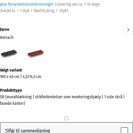
plus forsendelsesomkostninger
/
Levering om ca.
7-14 dage
346,00 kr. / 1 Styk / lbm
(
18,30
kg
/ Styk)
Farve
Antracit
Antracit
Murstenrød
(active)
Mere
Valgt variant
information
100 x 40 cm | 4,5/14,5 cm
om
farverne?
Produkttype
SR (murafdækning | stikforbindelser som monteringshjælp | 1 side skrå |
Vis
fasede kanter)
farvepalette
(active)
Antracit
Tilføj til sammenligning