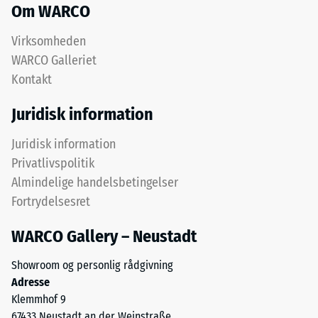
fint
Om WARCO
mm
ELT-
resterende
granulat
Virksomheden
og
fordybning
WARCO Galleriet
danner
Kontakt
efter
en
24
slidfast
Juridisk information
og
timers
skridsikker
Juridisk information
aflastning
overflade.
Privatlivspolitik
(BS
Det
Almindelige handelsbetingelser
nederste
7188)
Fortrydelsesret
lag
består
WARCO Gallery – Neustadt
af
grovere
Showroom og personlig rådgivning
/ 5
granulat
Adresse
og
Klemmhof 9
bidrager
67433 Neustadt an der Weinstraße