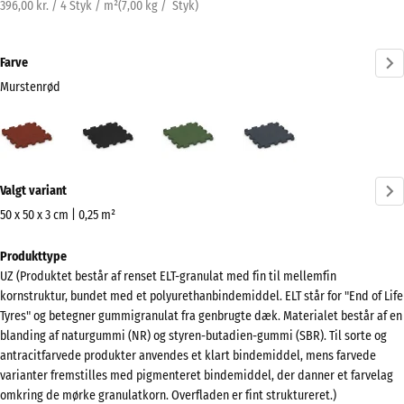
396,00 kr. / 4 Styk / m²
(
7,00
kg
/ Styk)
Farve
Murstenrød
Murstenrød
Antracit
Græsgrøn
Skifergrå
(active)
Mere
Valgt variant
information
om
50 x 50 x 3 cm | 0,25 m²
farverne?
Mål
Produkttype
til
Vis
UZ (Produktet består af renset ELT-granulat med fin til mellemfin
forsendelse
farvepalette
kornstruktur, bundet med et polyurethanbindemiddel. ELT står for "End of Life
540
Tyres" og betegner gummigranulat fra genbrugte dæk. Materialet består af en
(active)
Murstenrød
x
blanding af naturgummi (NR) og styren-butadien-gummi (SBR). Til sorte og
540
antracitfarvede produkter anvendes et klart bindemiddel, mens farvede
x
varianter fremstilles med pigmenteret bindemiddel, der danner et farvelag
omkring de mørke granulatkorn. Overfladen er fint struktureret.)
30
Antracit
- 4,00 kr.