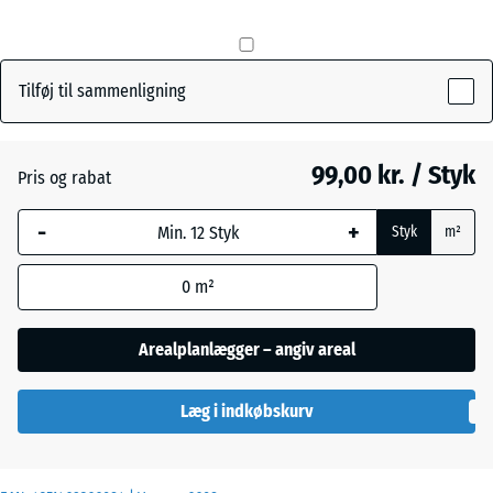
mm
Den valgte,
Græsgrøn
+ 4,00 kr.
blåmarkerede
Tilføj til sammenligning
dimension
anvendes til
Skifergrå
behovsberegningen
99,00 kr. / Styk
Pris og rabat
(medmindre andet
er angivet i
-
+
Styk
m²
produktdataene).
0
m²
50
x
50
Arealplanlægger – angiv areal
x 3
cm
Læg i indkøbskurv
|
0,25
m²