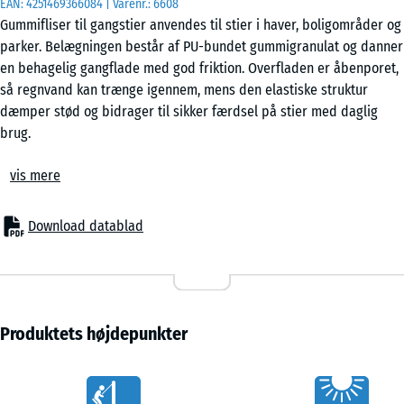
EAN:
4251469366084
| Varenr.:
6608
Gummifliser til gangstier anvendes til stier i haver, boligområder og
parker. Belægningen består af PU-bundet gummigranulat og danner
50
en behagelig gangflade med god friktion. Overfladen er åbenporet,
x
så regnvand kan trænge igennem, mens den elastiske struktur
50
dæmper stød og bidrager til sikker færdsel på stier med daglig
x 4
+ 28,00 kr.
brug.
cm
Stabil fliseforbindelse
|
vis mere
Fliserne er udstyret med et puslespilsystem langs alle kanter. De
0,25
samles uden lim eller skruer og ligger stabilt i forbandt, enten i lige
m²
mønster eller halvforskudt. Forbindelsen kan løsnes igen, så enkelte
Download datablad
fliser kan udskiftes uden at påvirke resten af belægningen.
Enkel lægning
Belægningen kan lægges direkte på beton, belægningssten, asfalt
eller et afrettet gruslag. Den kan også kombineres med
plastbaserede græsarmerings- eller stabiliseringssystemer. En
Produktets højdepunkter
omfattende underkonstruktion er normalt ikke nødvendig. Mindre
ujævnheder i underlaget udlignes af den elastiske struktur.
Vorteile
Vandgennemtrængelig overflade