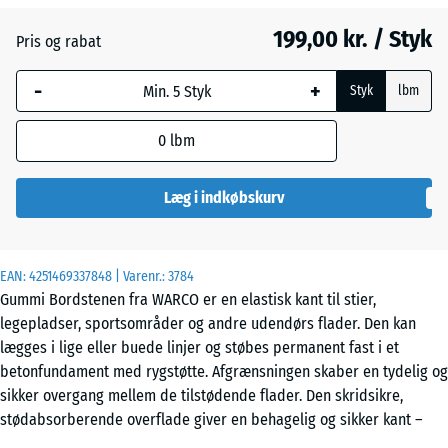
199,00 kr. / Styk
Pris og rabat
Murstenrød
+ 3,00 kr.
-
+
Styk
lbm
Skifergrå
+ 3,00 kr.
0
lbm
Læg i indkøbskurv
EAN:
4251469337848
| Varenr.:
3784
Gummi Bordstenen fra WARCO er en elastisk kant til stier,
legepladser, sportsområder og andre udendørs flader. Den kan
lægges i lige eller buede linjer og støbes permanent fast i et
betonfundament med rygstøtte. Afgrænsningen skaber en tydelig og
sikker overgang mellem de tilstødende flader. Den skridsikre,
stødabsorberende overflade giver en behagelig og sikker kant –
både når man går og ved fald.