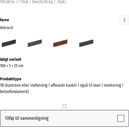
199,00 kr. / 1 Styk / lbm
(
12,00
kg
/ Styk)
Farve
Antracit
Antracit
Græsgrøn
Murstenrød
Skifergrå
(active)
Mere
Valgt variant
information
100 × 5 × 25 cm
om
farverne?
Produkttype
TB (kantsten eller indfatning | affasede kanter | også til buer | montering i
Vis
betonfundament)
farvepalette
(active)
Antracit
Tilføj til sammenligning
Græsgrøn
+ 3,00 kr.