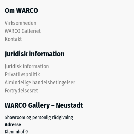
for
fordybning
Om WARCO
“End-
efter
of-
Virksomheden
Life
24
WARCO Galleriet
Tyres”
timers
Kontakt
og
aflastning
betegner
Juridisk information
gummi,
(BS
der
7188)
Juridisk information
fremstilles
Privatlivspolitik
ved
Almindelige handelsbetingelser
genanvendelse
af
Fortrydelsesret
/ 5
udtjente
WARCO Gallery – Neustadt
dæk.
Kemisk
Showroom og personlig rådgivning
set
Adresse
er
Trykstyrken
Klemmhof 9
det