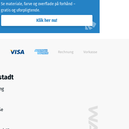
Se materiale, farve og overflade på forhånd –
gratis og uforpligtende.
Klik her nu!
stadt
ng
ße