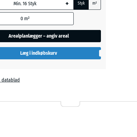
+
Styk
m²
l
egningen
0
m²
e andet
Arealplanlægger – angiv areal
aene).
Læg i indkøbskurv
 datablad
t
,00 kr.