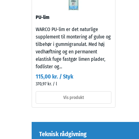
fordy
og
opbygning
efter
PU-lim
24
WARCO PU-lim er det naturlige
Produktet
timer
supplement til montering af gulve og
består
aflast
tilbehør i gummigranulat. Med høj
af
vedhæftning og en permanent
renset,
(BS
elastisk fuge fastgør limen plader,
sort
7188)
fodlister og...
ELT-
granulat
115,00 kr. / Styk
med
370,97 kr. / l
fin
5 / 5
kornstørrelse,
Vis produkt
bundet
med
et
polyurethanbindemiddel.
Trykstyr
Teknisk rådgivning
ELT
for