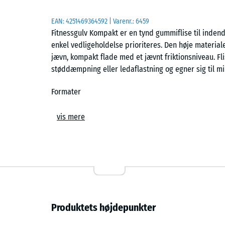
EAN:
4251469364592
| Varenr.:
6459
Fitnessgulv Kompakt er en tynd gummiflise til inde
enkel vedligeholdelse prioriteres. Den høje materia
jævn, kompakt flade med et jævnt friktionsniveau. Flis
støddæmpning eller ledaflastning og egner sig til mi
Formater
Fliserne leveres i 50 × 50 cm og 100 × 100 cm som læ
vis mere
Den faste dimensionering giver en lav opbygning og g
sammenhængende gulvflade. Det afgrænsede formatgr
forskellige typer indendørs rum.
Fremstilling og struktur
Materialet består af PU-bundet gummigranulat, som 
Produktets højdepunkter
jævnt fordelt struktur. Efter hærdning skæres pladern
fliser med nøjagtige mål. Denne fremstillingsmetod