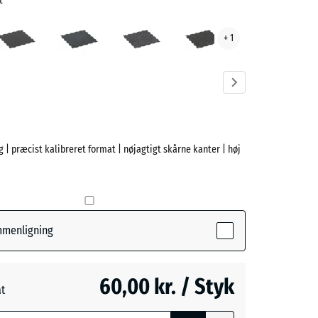
t
Antracit
Let
Let
Let
+ 1
Blå
Grå
Gul
tet
Sprøjtet
Sprøjtet
Sprøjtet
ve)
 | præcist kalibreret format | nøjagtigt skårne kanter | høj
e
(active)
ammenligning
- 9,00 kr.
60,00 kr. / Styk
at
ede