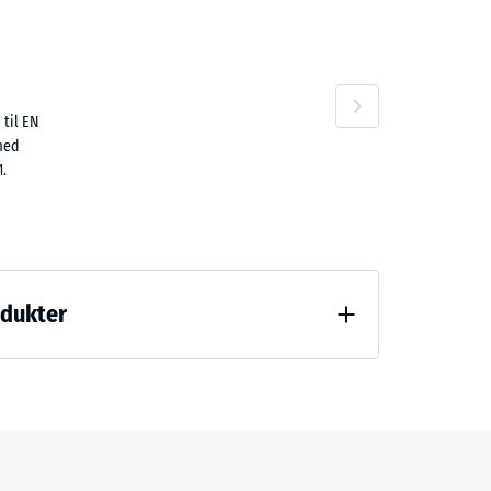
 til EN
 med
1.
odukter
(BS 7188)