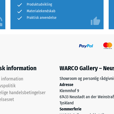
Produktudvikling
e
Materialekendskab
r
Praktisk anvendelse
dsdygtighed
ng.
isk information
WARCO Gallery – Neu
k information
Showroom og personlig rådgivni
Adresse
vspolitik
et
Klemmhof 9
lige handelsbetingelser
res,
67433 Neustadt an der Weinstra
elsesret
Tyskland
Sommerferie