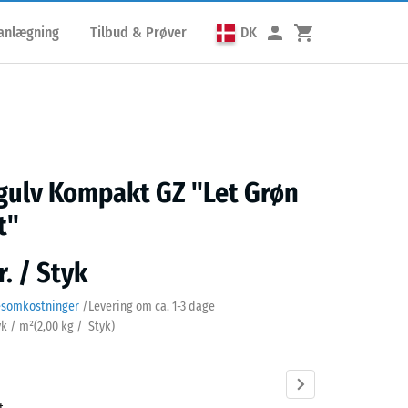
lanlægning
Tilbud & Prøver
DK
gulv Kompakt GZ "Let Grøn
t"
r. / Styk
esomkostninger
/
Levering om ca.
1-3 dage
yk / m²
(
2,00
kg
/ Styk)