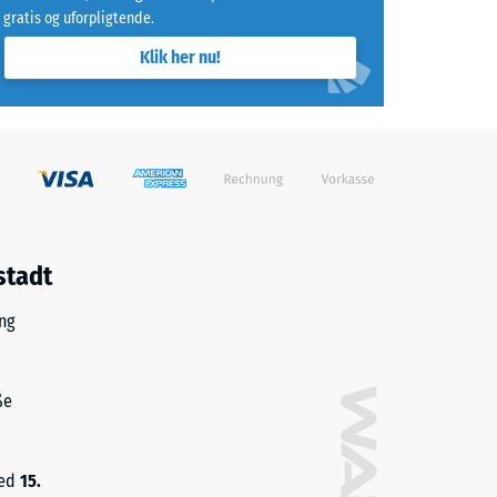
gratis og uforpligtende.
Klik her nu!
stadt
ng
ße
med
15.