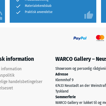
Materialekendskab
Praktisk anvendelse
ningsdybde
r
e,
isk information
WARCO Gallery – Neu
k information
Showroom og personlig rådgivni
Adresse
ningsdybde
vspolitik
Klemmhof 9
lige handelsbetingelser
67433 Neustadt an der Weinstra
elsesret
Tyskland
Sommerferie
dskraft
WARCO Gallery er lukket til og 