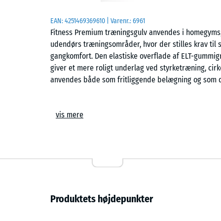
EAN:
4251469369610
| Varenr.:
6961
Fitness Premium træningsgulv anvendes i homegyms, 
udendørs træningsområder, hvor der stilles krav til
gangkomfort. Den elastiske overflade af ELT-gummi
giver et mere roligt underlag ved styrketræning, cir
anvendes både som fritliggende belægning og som de
Produktion og måltolerance
vis mere
Pladerne fremstilles af sorteret ELT-gummigranula
kontrollerede forhold. Den præcise kalibrering giver 
afgørende for et jævnt fugebillede ved større gulvf
fin til mellemfin struktur, som er tilpasset fitnessm
og bevægelse. Antracitfarvede varianter kan med ti
mekanisk slid.
Produktets højdepunkter
Overflade og trinelasticitet