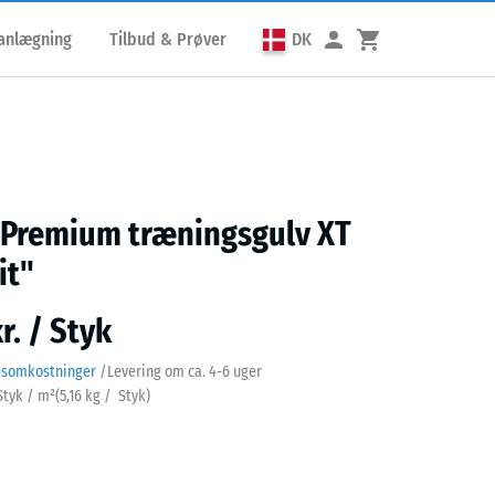
lanlægning
Tilbud & Prøver
DK
 Premium træningsgulv XT
it"
r. / Styk
esomkostninger
/
Levering om ca.
4-6 uger
 Styk / m²
(
5,16
kg
/ Styk)