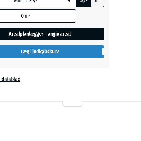
+
Styk
m²
l
egningen
0
m²
e andet
Arealplanlægger – angiv areal
aene).
Læg i indkøbskurv
 datablad
,00 kr.