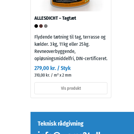
genbrugte
for
dæk
et
(ELT)
ALLESDICHT – Tagtæt
material
med
beskrive
mellemfin
dets
kornstruktur,
Flydende tætning til tag, terrasse og
modstan
bundet
kælder. 3 kg, 11 kg eller 25 kg.
over
med
Revneoverbyggende,
for
et
opløsningsmiddelfri, DIN-certificeret.
lokal
polyurethanbindemiddel.
279,00 kr. / Styk
belastni
ELT
310,00 kr. / m² x 2 mm
Den
står
angiver,
for
Vis produkt
i
"End
hvilket
of
omfang
Life
material
Tyres"
deforme
og
Teknisk rådgivning
når
betegner