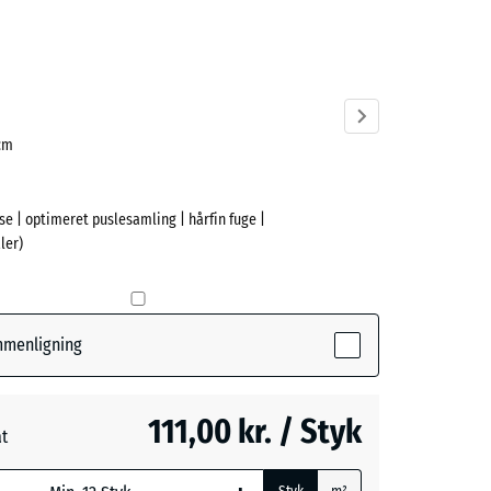
cit
ve)
 cm
ise | optimeret puslesamling | hårfin fuge |
ler)
ammenligning
111,00 kr. / Styk
at
ede