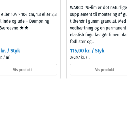
rende
WARCO PU-lim er det naturlige
bning
 eller 104 × 104 cm, 1,8 eller 2,8
supplement til montering af g
il inde og ude – Dæmpning
tilbehør i gummigranulat. Med
Bæreevne ★★
vedhæftning og en permanent
elastisk fuge fastgør limen pla
s
fodlister og...
ning
kr. / Styk
115,00 kr. / Styk
r. / m²
370,97 kr. / l
Vis produkt
Vis produkt
ken