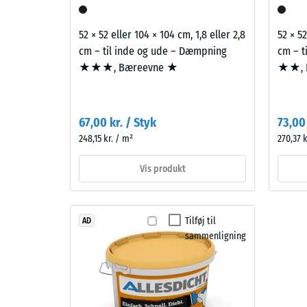
reste
enkle
fordy
miljøer.
52 × 52 eller 104 × 104 cm, 1,8 eller 2,8
52 × 52
efter
cm – til inde og ude – Dæmpning
cm – t
★★★, Bæreevne ★
★★, 
24
Materiale
–
timer
Bestanddele
aflast
og
67,00 kr. / Styk
73,00 
(BS
opbygning
248,15 kr. / m²
270,37 k
7188)
Vis produkt
Produktet
består
Tilføj til
AD
af
2 / 5
sammenligning
renset,
sort
gummigranulat
fra
Trykstyr