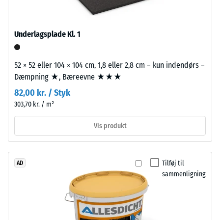
en
dets
mellemfint
modstandsdygtighed
struktureret
over
Underlagsplade Kl. 1
karakter.
for
lokal
52 × 52 eller 104 × 104 cm, 1,8 eller 2,8 cm – kun indendørs –
belastning.
Installation
Dæmpning ★, Bæreevne ★★★
Den
–
angiver,
82,00 kr. / Styk
Bearbejdning
i
303,70 kr. / m²
–
hvilket
Montering
Vis produkt
omfang
materialet
Puslespilsforbindelsen
deformeres,
er
når
Tilføj til
AD
udformet
en
sammenligning
med
bestemt
afrundede,
kraft
bølgeformede
påføres.
tænder