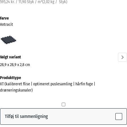
595,24 kr. / 11,90 Styk / m²
(
2,02
kg
/ Styk)
Farve
Antracit
Antracit
(active)
Valgt variant
28,9 x 28,9 x 2,8 cm
Mål
Produkttype
til
XT (kalibreret flise | optimeret puslesamling | hårfin fuge |
forsendelse
dræneringskanaler)
315
x
315
x
Tilføj til sammenligning
28