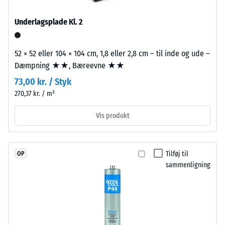
Varmeledningsevne
et
ca. 0,11 W/(m·K)
Underlagsplade Kl. 2
polyurethanbindemiddel.
Frostbestandig
ELT
står
Trykstyrke
52 × 52 eller 104 × 104 cm, 1,8 eller 2,8 cm – til inde og ude –
for
Dæmpning ★★, Bæreevne ★★
-
"End
73,00 kr. / Styk
Skalaværdi
of
270,37 kr. / m²
Life
2
Tyres"
=
Vis produkt
og
ca.
betegner
granulat
0,75
Tilføj til
OP
fremstillet
mm
sammenligning
af
resterende
genanvendte
bildæk.
fordybning
Til
efter
sorte