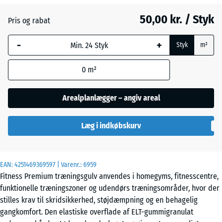
mm
50,00 kr. / Styk
Pris og rabat
Den valgte,
blåmarkerede
-
+
Styk
m²
dimension
anvendes til
0
m²
behovsberegningen
(medmindre andet
er angivet i
Arealplanlægger – angiv areal
produktdataene).
Læg i indkøbskurv
28,9
x
28,9
x
EAN:
4251469369597
| Varenr.:
6959
2,8
Fitness Premium træningsgulv anvendes i homegyms, fitnesscentre,
cm
funktionelle træningszoner og udendørs træningsområder, hvor der
stilles krav til skridsikkerhed, støjdæmpning og en behagelig
gangkomfort. Den elastiske overflade af ELT-gummigranulat