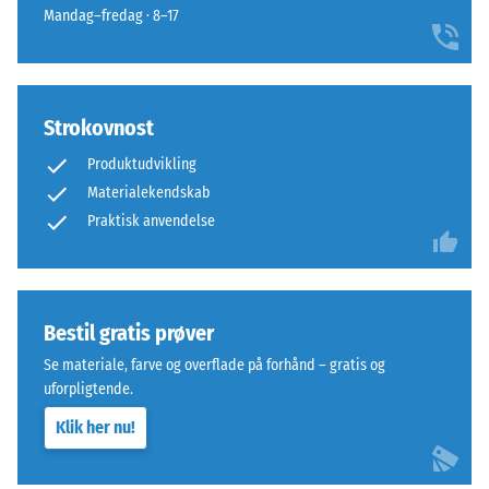
Denne
kan
Mandag–fredag · 8–17
plade
opstå
fungerer
fra
som
eksempelvis
toplag
højhælede
Strokovnost
i
sko,
et
Produktudvikling
møbelben,
lagdelt
Materialekendskab
plantekasser
system:
på
Praktisk anvendelse
en
hjul
eller
eller
flere
fødderne
lag
af
Bestil gratis prøver
udlægges
forskellige
Se materiale, farve og overflade på forhånd – gratis og
over
apparater.
uforpligtende.
hinanden,
Trykstyrken
puslespilsforbindelsen
Klik her nu!
bestemmes
holder
ved
det
hjælp