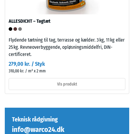
En
på
lille
alle
indtrykningsdybde
fire
ALLESDICHT – Tagtæt
indikerer
sider.
høj
Den
trykstyrke,
Flydende tætning til tag, terrasse og kælder. 3 kg, 11 kg eller
afrundede
mens
25 kg. Revneoverbyggende, opløsningsmiddelfri, DIN-
tandform
en
certificeret.
sikrer
større
279,00 kr. / Styk
en
indtrykningsdybde
særlig
310,00 kr. / m² x 2 mm
viser
stabil
en
Vis produkt
pladeforbindelse
lavere
og
modstandskraft
forhindrer
over
tanderne
for
i
punktbelastninger.
Teknisk rådgivning
at
Sådanne
info@warco24.dk
glide.
belastninger