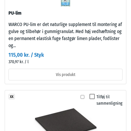
24
og
antracitfarvede
timers
PU-lim
produkter
aflastning
anvendes
WARCO PU-lim er det naturlige supplement til montering af
(BS
et
gulve og tilbehør i gummigranulat. Med høj vedhæftning og
klart
7188)
en permanent elastisk fuge fastgør limen plader, fodlister
bindemiddel,
og...
mens
115,00 kr. / Styk
farvede
370,97 kr. / l
varianter
/ 5
fremstilles
Vis produkt
med
pigmenteret
bindemiddel.
Tilføj til
XX
Overfladen
Trykstyrken
sammenligning
er
for
skridsikker
et
og
materiale
har
beskriver