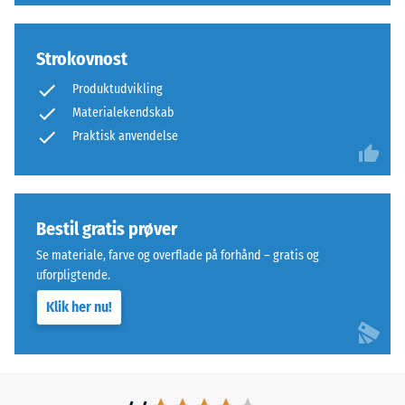
materiale
farvede
beskriver
varianter
dets
Strokovnost
fremstilles
modstandsdygtighed
med
Produktudvikling
over
pigmenteret
Materialekendskab
for
bindemiddel.
Praktisk anvendelse
lokal
belastning.
Den
Installation
angiver,
–
i
Bestil gratis prøver
Bearbejdning
hvilket
–
Se materiale, farve og overflade på forhånd – gratis og
omfang
Montering
uforpligtende.
materialet
Klik her nu!
deformeres,
Flade,
når
korsformede
en
kunststofklammere
bestemt
indklikkes
kraft