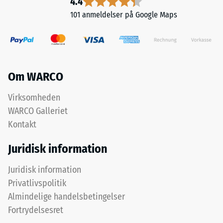
4.4
fra
påføres.
undersiden
101 anmeldelser på Google Maps
En
i
lille
pladernes
indtrykningsdybde
huller.
indikerer
I
høj
hjørnerne
Om WARCO
trykstyrke,
forbinder
mens
Virksomheden
klamrene
en
op
WARCO Galleriet
større
til
Kontakt
indtrykningsdybde
fire
viser
pladerne;
Juridisk information
en
ved
lavere
Juridisk information
kantemidterne
modstandskraft
hver
Privatlivspolitik
over
to.
Almindelige handelsbetingelser
for
Klammerne
Fortrydelsesret
punktbelastninger.
ligger