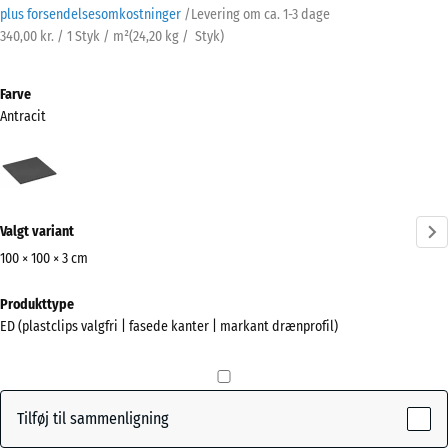
plus forsendelsesomkostninger
/
Levering om ca.
1-3 dage
340,00 kr. / 1 Styk / m²
(
24,20
kg
/ Styk)
Farve
Antracit
Antracit
(active)
Valgt variant
100 × 100 × 3 cm
Mål
Produkttype
til
ED (plastclips valgfri | fasede kanter | markant drænprofil)
forsendelse
1000
x
1000
Tilføj til sammenligning
x