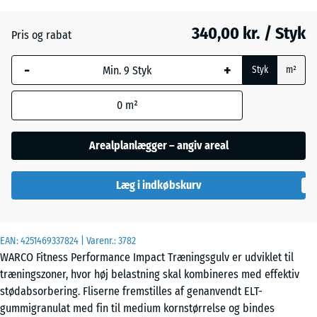
30
mm
340,00 kr. / Styk
Pris og rabat
Den valgte,
-
+
blåmarkerede
Styk
m²
dimension
anvendes til
0
m²
behovsberegningen
(medmindre andet
Arealplanlægger – angiv areal
er angivet i
produktdataene).
Læg i indkøbskurv
100
×
100
EAN:
4251469337824
| Varenr.:
3782
× 3
WARCO Fitness Performance Impact Træningsgulv er udviklet til
cm
træningszoner, hvor høj belastning skal kombineres med effektiv
stødabsorbering. Fliserne fremstilles af genanvendt ELT-
gummigranulat med fin til medium kornstørrelse og bindes