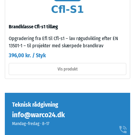
efter
fine
granulering
24
giver
timers
overfladen
Brandklasse Cfl-s1 tillæg
aflastning
et
Opgradering fra Efl til Cfl-s1 – lav røgudvikling efter EN
ensartet
(BS
13501-1 – til projekter med skærpede brandkrav
og
7188)
396,00 kr. / Styk
kompakt
udtryk.
Vis produkt
Til
sorte
/ 5
og
antracitfarvede
produkter
Teknisk rådgivning
anvendes
et
info@warco24.dk
Trykstyrken
klart
for
Mandag–fredag · 8–17
bindemiddel,
et
mens