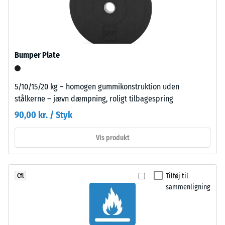
R10
med
boliger omfatter hele bygningsdelens opbygning og
et
Termisk isolering –
transmissionsveje, ikke blot en enkelt flise.
polyurethanbindemiddel.
Skala værdi 3 =
ELT
Varmeledningsevne
står
ca. 0,11 W/(m·K)
Bumper Plate
for
Trykstyrke
"End
-
5/10/15/20 kg – homogen gummikonstruktion uden
of
stålkerne – jævn dæmpning, roligt tilbagespring
Life
Skalaværdi
Tyres"
90,00 kr. / Styk
5
og
=
henviser
Vis produkt
til
ca.
granulat
0
fremstillet
Tilføj til
Cfl
mm
af
sammenligning
udtjente
resterende
dæk.
fordybning
Den