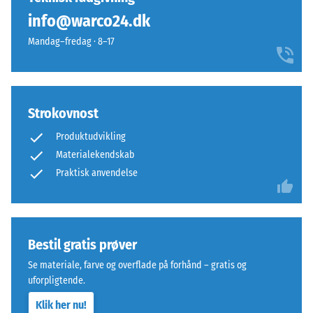
indtrykningsdybde
struktur.
info@warco24.dk
måles
Produktet
straks
Mandag–fredag · 8–17
hviler
efter
fuldfladeligt
belastningen
på
og
underlaget.
derefter
Strokovnost
Denne
med
udførelse
Produktudvikling
jævne
har
Materialekendskab
mellemrum
ingen
Praktisk anvendelse
over
indbygget
en
dræning
periode
–
på
hvis
24
Bestil gratis prøver
vandafledning
timer
er
Se materiale, farve og overflade på forhånd – gratis og
for
uforpligtende.
nødvendig,
at
skal
Klik her nu!
fastslå