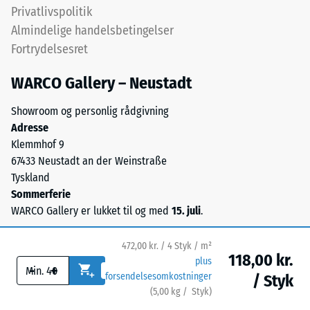
krav
Privatlivspolitik
opfyldes
Almindelige handelsbetingelser
for
Fortrydelsesret
alle
skalaværdier.
WARCO Gallery – Neustadt
Testresultaterne
vurderes
Showroom og personlig rådgivning
på
Adresse
en
Klemmhof 9
skala
67433 Neustadt an der Weinstraße
fra
Tyskland
1
Sommerferie
til
WARCO Gallery er lukket til og med
15. juli
.
5,
hvor
472,00 kr. / 4 Styk / m²
en
118,00 kr.
plus
score
-
+
forsendelsesomkostninger
/ Styk
på
(
5,00
kg
/ Styk)
Sikre gulve.
1