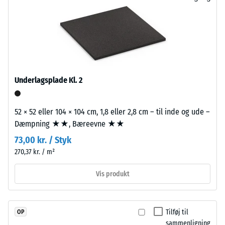
punktbelastninger.
kan
Sådanne
anlægges
belastninger
til
kan
enhver
opstå
anden
fra
plade.
eksempelvis
Underlagsplade Kl. 2
Forbindelsen
højhælede
griber
sko,
præcist
52 × 52 eller 104 × 104 cm, 1,8 eller 2,8 cm – til inde og ude –
møbelben,
i
Dæmpning ★★, Bæreevne ★★
plantekasser
hinanden
på
73,00 kr. / Styk
og
hjul
270,37 kr. / m²
danner
eller
en
fødderne
Vis produkt
fast
af
samling.
forskellige
Fordi
apparater.
Tilføj til
OP
kanterne
Trykstyrken
sammenligning