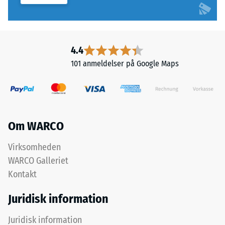
det
den
sikres
permanente
gennem
deformation.
konstruktive
Derudover
4.4
foranstaltninger.
kontrolleres
Lægning
101 anmeldelser på Google Maps
det,
sker
om
på
materialet
et
omkring
permanent
belastningspunktet
bæredygtigt
Om WARCO
forbliver
underlag.
intakt
Se
Virksomheden
uden
monteringsvejledningen.
WARCO Galleriet
revner,
Kontakt
sprækker
eller
Juridisk information
huller.
Dette
Juridisk information