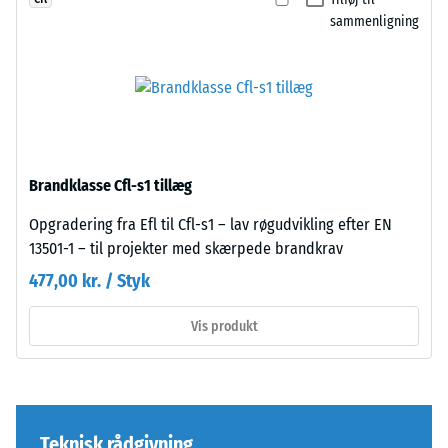
(svarende
umærkelige;
sammenligning
til
overfladen
1
virker
cm²)
sammenhængende
presses
og
mod
ensartet.
en
materialeprøve
Brandklasse Cfl-s1 tillæg
Struktur
med
på
en
Opgradering fra Efl til Cfl-s1 – lav røgudvikling efter EN
undersiden
kraft
13501-1 – til projekter med skærpede brandkrav
på
477,00 kr. / Styk
1000
N
Vis produkt
(cirka
Undersiden
105
er
kg).
plan
Den
uden
resulterende
Teknisk rådgivning
indpresset