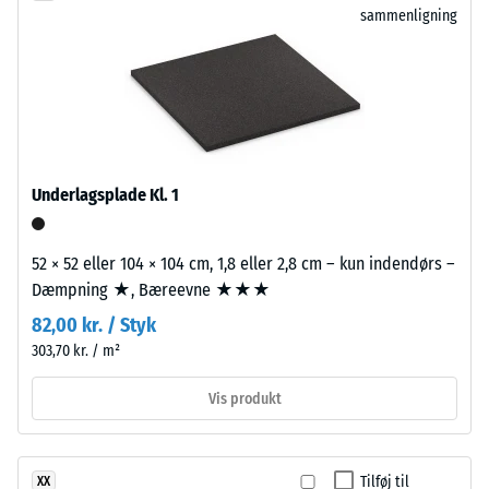
fordybning
sammenligning
fremstillet
efter
af
udtjente
24
dæk.
timers
Den
aflastning
fine
granulering
(BS
Underlagsplade Kl. 1
giver
7188)
overfladen
et
52 × 52 eller 104 × 104 cm, 1,8 eller 2,8 cm – kun indendørs –
ensartet
Dæmpning ★, Bæreevne ★★★
og
82,00 kr. / Styk
/ 5
kompakt
303,70 kr. / m²
udtryk.
Til
Vis produkt
sorte
og
Trykstyrken
antracitfarvede
for
Tilføj til
XX