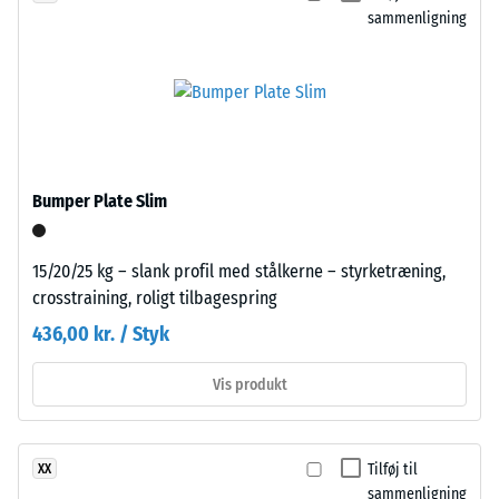
bestemt
sammenligning
kraft
påføres.
En
lille
indtrykningsdybde
Pladerne
indikerer
udskæres
høj
Bumper Plate Slim
præcist
trykstyrke,
fra
mens
et
en
15/20/25 kg – slank profil med stålkerne – styrketræning,
større
større
crosstraining, roligt tilbagespring
format,
indtrykningsdybde
436,00 kr. / Styk
og
viser
puslespilsforbindelsen
en
Vis produkt
opstår
lavere
langs
modstandskraft
kanterne.
over
Hver
Tilføj til
XX
for
sammenligning
side