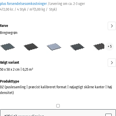
plus forsendelsesomkostninger
/
Levering om ca.
2-3 uger
472,00 kr. / 4 Styk / m²
(
5,00
kg
/ Styk)
Farve
Bregnegrøn
Bregnegrøn
Antracit
Disgrå
Let
Let
+ 5
(active)
Blå
Grå
Sprøjtet
Sprø
Mere
Valgt variant
information
om
50 x 50 x 2 cm | 0,25 m²
farverne?
Mål
Produkttype
til
Vis
DZ (puslesamling | præcist kalibreret format | nøjagtigt skårne kanter | høj
forsendelse
farvepalette
densitet)
530
(active)
Bregnegrøn
x
530
x