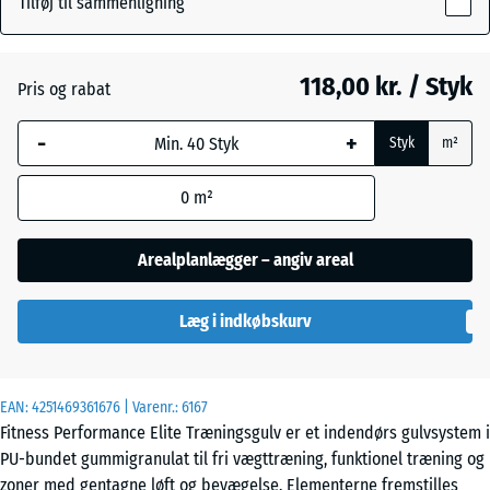
Tilføj til sammenligning
20
Antracit
- 24,00 kr.
mm
118,00 kr. / Styk
Pris og rabat
Den valgte,
Disgrå
+ 12,00 kr.
blåmarkerede
-
+
Styk
m²
dimension
anvendes til
Let Blå
0
m²
behovsberegningen
- 48,00 kr.
Sprøjtet
(medmindre andet
er angivet i
Arealplanlægger – angiv areal
produktdataene).
Let Grå
+ 223,00 kr.
Sprøjtet
Læg i indkøbskurv
50
x
50
x 2
Let
EAN:
4251469361676
| Varenr.:
6167
cm
Grøn
+ 318,00 kr.
Fitness Performance Elite Træningsgulv er et indendørs gulvsystem i
|
Sprøjtet
PU-bundet gummigranulat til fri vægttræning, funktionel træning og
0,25
zoner med gentagne løft og bevægelse. Elementerne fremstilles