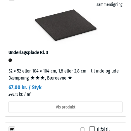
produkter
sammenligning
et
anvendes
materiale
et
beskriver
klart
dets
bindemiddel,
modstandsdygtighed
mens
over
farvede
for
varianter
Underlagsplade Kl. 3
lokal
fremstilles
belastning.
med
Den
52 × 52 eller 104 × 104 cm, 1,8 eller 2,8 cm – til inde og ude –
pigmenteret
angiver,
Dæmpning ★★★, Bæreevne ★
bindemiddel.
i
67,00 kr. / Styk
hvilket
248,15 kr. / m²
omfang
Installation
materialet
–
Vis produkt
deformeres,
Bearbejdning
når
–
en
Montering
Tilføj til
BP