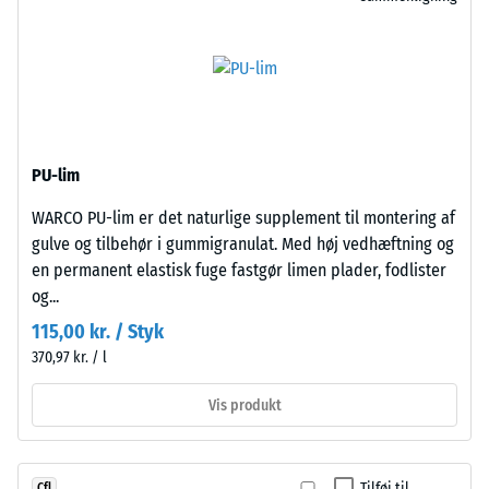
er
bestemmes
snittet
ved
retvinlet
hjælp
–
af
uden
testmetoden
fase
i
–
PU-lim
henhold
dannes
til
blot
WARCO PU-lim er det naturlige supplement til montering af
BS
en
gulve og tilbehør i gummigranulat. Med høj vedhæftning og
7188:1998.
næsten
en permanent elastisk fuge fastgør limen plader, fodlister
En
usynlig
og...
testkrop
hårfuge.
115,00 kr. / Styk
med
Med
370,97 kr. / l
et
samme
overfladeareal
farvedesign
Vis produkt
på
er
100
pladerne
mm²
næsten
Tilføj til
Cfl