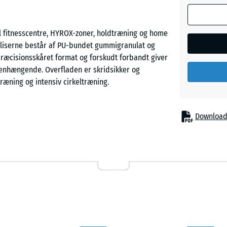
anvendes ti
behovsber
il fitnesscentre, HYROX-zoner, holdtræning og home
(medmindr
 Fliserne består af PU-bundet gummigranulat og
er angivet i
præcisionsskåret format og forskudt forbandt giver
produktdat
enhængende. Overfladen er skridsikker og
100
træning og intensiv cirkeltræning.
×
100
Download
× 2
granulat, som efter afkøling CNC-skæres præcist til
cm
artet tykkelse og minimale tolerancer mellem de
latet fra genanvendte bildæk bindes med PU-
 materialetæthed.
100
×
100
- 131
× 1
ig puslesamling. Ved lægning i forskudt forbandt
cm
r et roligt og sammenhængende udtryk på større