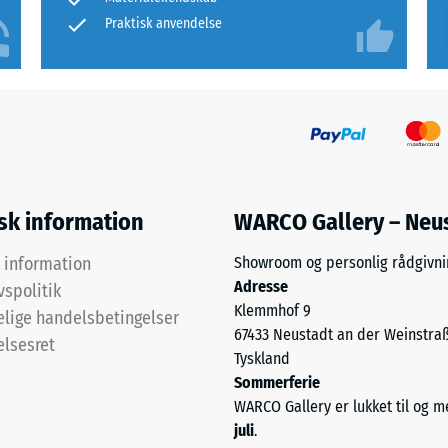
Praktisk anvendelse
ningsdybde
r
e,
isk information
WARCO Gallery – Neu
k information
Showroom og personlig rådgivni
ningsdybde
Adresse
vspolitik
Klemmhof 9
lige handelsbetingelser
67433 Neustadt an der Weinstra
elsesret
Tyskland
dskraft
Sommerferie
WARCO Gallery er lukket til og 
juli
.
astninger.