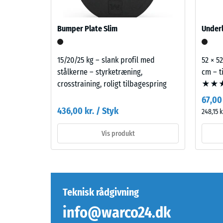
et
dæk
material
(ELT)
beskrive
Bumper Plate Slim
Underl
med
dets
fin
modstan
kornstruktur,
15/20/25 kg – slank profil med
52 × 52
over
bundet
stålkerne – styrketræning,
cm – t
for
med
crosstraining, roligt tilbagespring
★★★,
lokal
et
belastni
67,00 
polyurethanbindemiddel.
436,00 kr. / Styk
Den
248,15 k
ELT
angiver,
står
Vis produkt
i
for
hvilket
"End
omfang
of
material
Life
deforme
Tyres"
Teknisk rådgivning
når
og
en
info@warco24.dk
henviser
bestemt