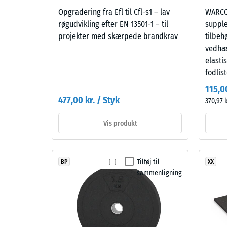
fordy
enkle
Opgradering fra Efl til Cfl-s1 – lav
WARCO 
efter
miljøer.
røgudvikling efter EN 13501-1 – til
supple
24
projekter med skærpede brandkrav
tilbeh
timer
vedhæ
Materiale
elasti
–
aflast
fodlist
Bestanddele
(BS
og
115,00
7188)
opbygning
477,00 kr. / Styk
370,97 k
Vis produkt
Produktet
5 / 5
består
Tilføj til
BP
XX
af
sammenligning
renset,
sort
gummigranulat
Trykstyr
fra
for
genbrugte