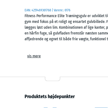
EAN:
4251469361768
| Varenr.:
6176
Fitness Performance Elite Træningsgulv er udviklet t
gym med fokus på et roligt og ensartet gulvbillede.
lægges løst uden lim. Kombinationen af lige kanter, 
en hårfin fuge, så gulvfladen fremstår næsten samm
affjedrende og egnet til både frie vægte, funktionel 
Kalibreret snit
vis mere
Fliserne fremstilles af store blokke af hærdet gummi
slutformat. Den kalibrerede bearbejdning sikrer ens
enkelte fliser. ELT står for End of Life Tyres. Granu
bindemiddel og presses til kompakte emner med høj
Lige kant og hårfin fuge
Produktets højdepunkter
Fitnessgulvet har lige kanter uden fase og uden synl
opstår en hårfin fuge mellem fliserne, hvilket give