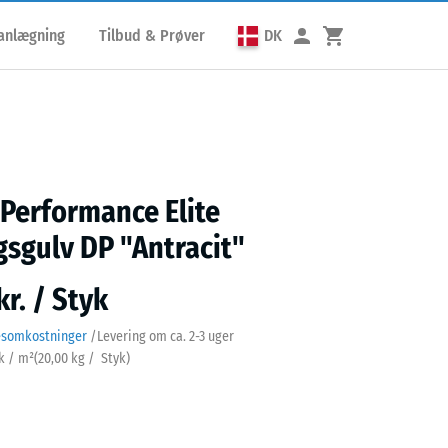
lanlægning
Tilbud & Prøver
DK
 Performance Elite
sgulv DP "Antracit"
kr. / Styk
esomkostninger
/
Levering om ca.
2-3 uger
yk / m²
(
20,00
kg
/ Styk)