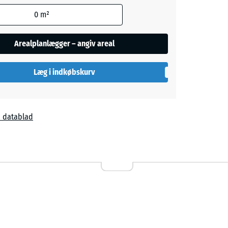
l
0
m²
egningen
e andet
Arealplanlægger – angiv areal
aene).
Læg i indkøbskurv
 datablad
,00 kr.