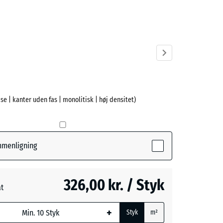
cit
ve)
ise | kanter uden fas | monolitisk | høj densitet)
ammenligning
326,00 kr. / Styk
at
ede
+
Styk
m²