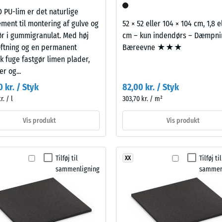
bning
PU-lim er det naturlige
ment til montering af gulve og
52 × 52 eller 104 × 104 cm, 1,8 e
ør i gummigranulat. Med høj
cm – kun indendørs – Dæmpn
s
ftning og en permanent
Bæreevne ★★★
sk fuge fastgør limen plader,
ning
er og...
 kr. / Styk
82,00 kr. / Styk
r. / l
303,70 kr. / m²
Vis produkt
Vis produkt
Tilføj til
Tilføj til
XX
sammenligning
sammen
ken