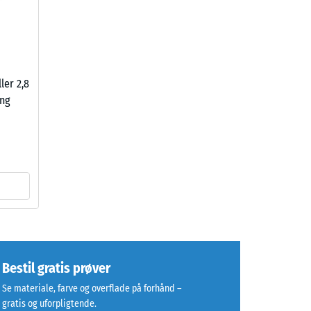
ller 2,8
ing
Bestil gratis prøver
Se materiale, farve og overflade på forhånd –
gratis og uforpligtende.