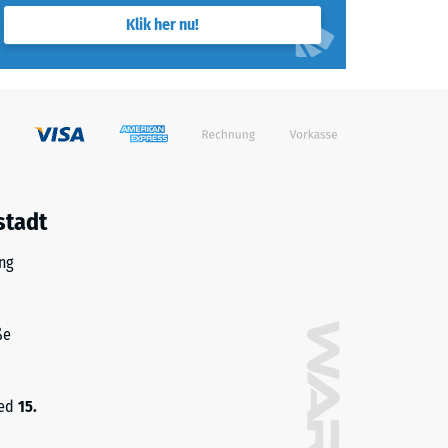
Klik her nu!
stadt
ng
ße
med
15.