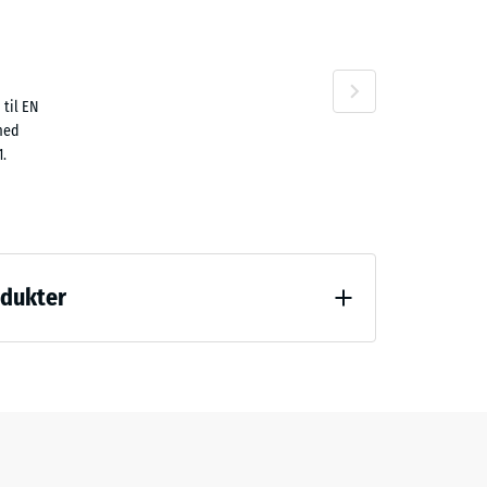
 til EN
00 kr.
 med
1.
odukter
(BS 7188)