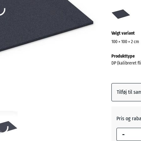
Antra
(acti
Valgt variant
100 × 100 × 2 cm
Mål
Produkttype
til
DP (kalibreret fl
forsendelse
1000
x
1000
Tilføj til s
x
20
mm
Pris og rab
Den valgte,
blåmarker
-
dimension