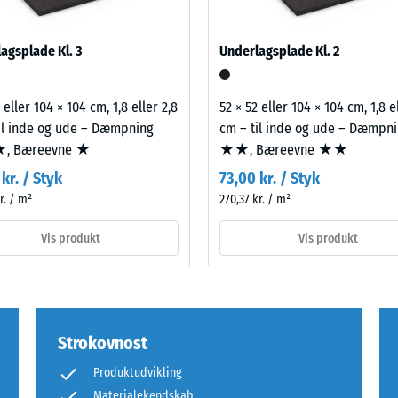
e
r
agsplade Kl. 3
Underlagsplade Kl. 2
dsdygtighed
 eller 104 × 104 cm, 1,8 eller 2,8
52 × 52 eller 104 × 104 cm, 1,8 e
il inde og ude – Dæmpning
cm – til inde og ude – Dæmpn
 Bæreevne ★
★★, Bæreevne ★★
ng.
kr. / Styk
73,00 kr. / Styk
r. / m²
270,37 kr. / m²
Vis produkt
Vis produkt
et
res,
Strokovnost
Produktudvikling
Materialekendskab