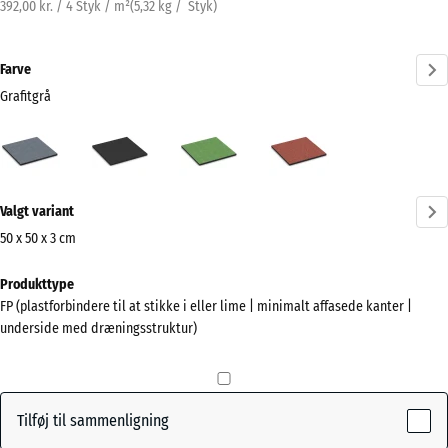
392,00 kr. / 4 Styk / m²
(
5,32
kg
/ Styk)
Farve
Grafitgrå
Grafitgrå
Antracit
Lindgrøn
Tomatrød
(active)
Mere
Valgt variant
information
om
50 x 50 x 3 cm
farverne?
Mål
Produkttype
til
Vis
FP (plastforbindere til at stikke i eller lime | minimalt affasede kanter |
forsendelse
farvepalette
underside med dræningsstruktur)
500
(active)
Grafitgrå
x
500
x
Tilføj til sammenligning
30
Antracit
- 4,00 kr.