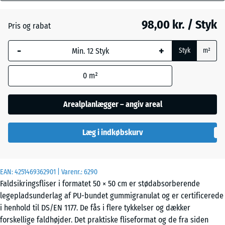
mm
98,00 kr. / Styk
Pris og rabat
Den valgte,
Lindgrøn
blåmarkerede
-
+
Styk
m²
dimension
anvendes til
Tomatrød
- 4,00 kr.
0
m²
behovsberegningen
(medmindre andet
er angivet i
Arealplanlægger – angiv areal
produktdataene).
Læg i indkøbskurv
50
x
50
x 3
EAN:
4251469362901
| Varenr.:
6290
cm
Faldsikringsfliser i formatet 50 × 50 cm er stødabsorberende
legepladsunderlag af PU-bundet gummigranulat og er certificerede
i henhold til DS/EN 1177. De fås i flere tykkelser og dækker
50
forskellige faldhøjder. Det praktiske fliseformat og de fra siden