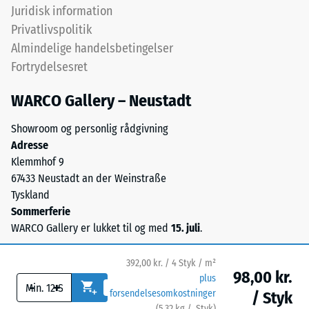
stammer
Juridisk information
Skala værdi 3 =
fra
Privatlivspolitik
Varmeledningsevne
udtjente
ca. 0,11 W/(m·K)
Almindelige handelsbetingelser
dæk
Fortrydelsesret
Frostbestandig
og
giver
Trykstyrke
WARCO Gallery – Neustadt
en
-
synlig,
Showroom og personlig rådgivning
Skalaværdi
levende
Adresse
kornstruktur.
2
Klemmhof 9
Sorte
67433 Neustadt an der Weinstraße
=
og
Tyskland
ca.
antracitfarvede
Sommerferie
varianter
0,75
WARCO Gallery er lukket til og med
15. juli
.
bindes
mm
med
392,00 kr. / 4 Styk / m²
resterende
transparent
98,00 kr.
plus
-
+
polyurethan,
fordybning
forsendelsesomkostninger
/ Styk
mens
(
5,32
kg
/ Styk)