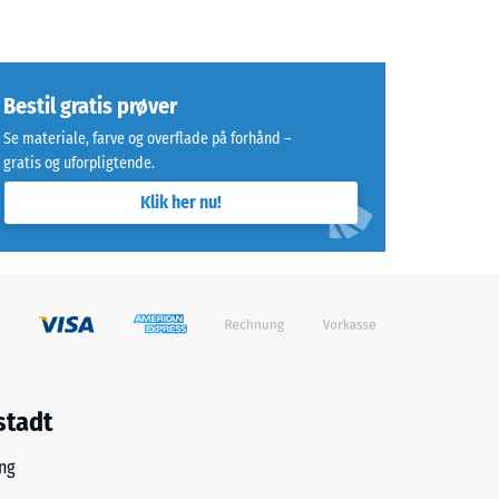
Bestil gratis prøver
Se materiale, farve og overflade på forhånd –
gratis og uforpligtende.
Klik her nu!
stadt
ng