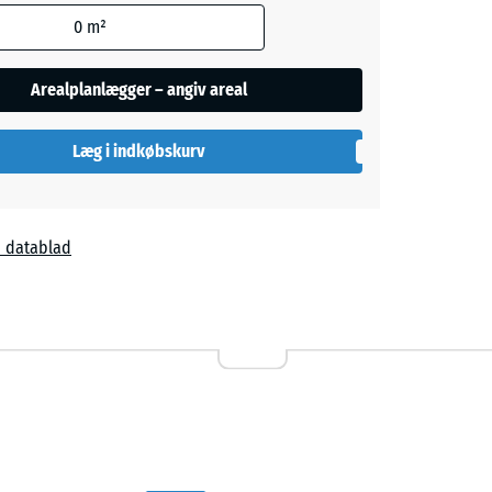
blå
- 4,00 kr.
egningen
0
m²
e andet
Arealplanlægger – angiv areal
rød
- 36,00 kr.
aene).
Læg i indkøbskurv
å
- 4,00 kr.
 datablad
,00 kr.