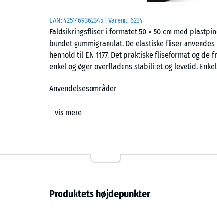
EAN:
4251469362345
| Varenr.:
6234
Faldsikringsfliser i formatet 50 × 50 cm med plastp
bundet gummigranulat. De elastiske fliser anvendes s
henhold til EN 1177. Det praktiske fliseformat og de f
enkel og øger overfladens stabilitet og levetid. Enkel
Anvendelsesområder
Faldsikringsfliser anvendes overalt, hvor børn skal 
vis mere
legeudstyr på legepladser såsom rutsjebaner, vippeg
kombinerede legeanlæg i daginstitutioner, skoler og 
kan også anvendes i miljøer til terapi, rehabilitering 
Konstruktion og materiale
Faldsikringsflisen består af PU-bundet ELT-gummigran
Produktets højdepunkter
gummigranulat fremstillet af genanvendte bildæk. Slid
struktur, er mere komprimeret og giver derfor øget s