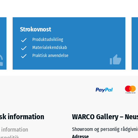
rende
bning
Strokovnost
Produktudvikling
s
Materialekendskab
Praktisk anvendelse
ning
isk information
WARCO Gallery – Neu
k information
Showroom og personlig rådgivni
Adresse