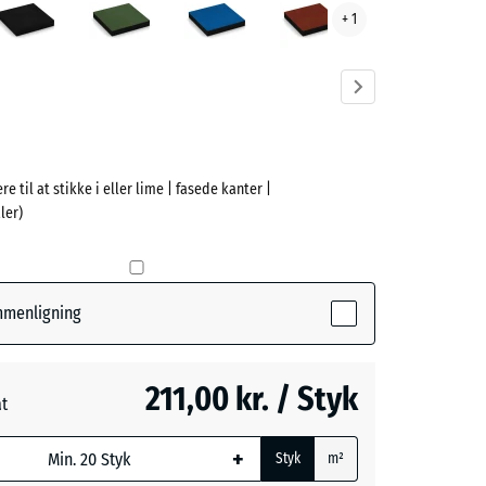
+ 1
ve)
re til at stikke i eller lime | fasede kanter |
e
ler)
(active)
ige
ammenligning
- 39,00 kr.
211,00 kr. / Styk
at
øn
- 23,00 kr.
ede
+
Styk
m²
l