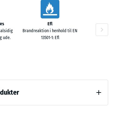
00 kr.
rs
Efl
 alsidig
Brandreaktion i henhold til EN
g ude.
13501-1: Efl
00 kr.
odukter
ng (BS 7188)
00 kr.