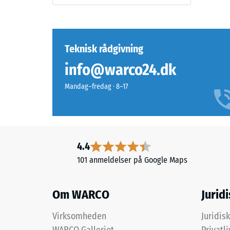
–
reste
Bestanddele
og
fordy
opbygning
efter
Teknisk rådgivning
24
info@warco24.dk
timer
Produktet
Mandag–fredag · 8–17
har
aflast
en
(BS
tolagsopbygning
7188)
og
består
4.4
af
101 anmeldelser på Google Maps
renset,
sort
2 / 5
ELT-
Om WARCO
Jurid
granulat
bundet
Virksomheden
Juridis
med