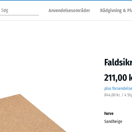
Anvendelsesområder
Rådgivning & P
Faldsik
211,00 k
plus forsendels
844,00 kr. / 4 St
Farve
Sandbeige
Sand