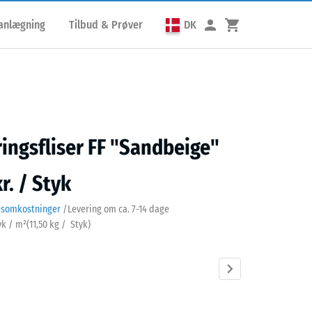
lanlægning
Tilbud & Prøver
DK
ringsfliser FF "Sandbeige"
r. / Styk
esomkostninger
/
Levering om ca.
7-14 dage
yk / m²
(
11,50
kg
/ Styk)
beige
Antracit
Græsgrøn
Himmelblå
Murstenrød