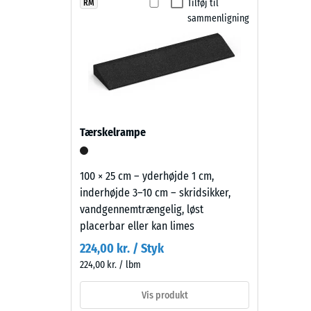
Faldsikringsfliser af PU-bundet gummigranulat er sk
fremstår
Tilføj til
RM
Skridsik
Overfladen kan fejes eller rengøres med højtryksrense
sammenligning
som
Slidsty
gør legepladsunderlaget let at vedligeholde og økono
en
lys,
Vandgen
varm
Skridsi
sandtone
med
Termisk
et
Frostbe
Tærskelrampe
afdæmpet
Tryks
udtryk,
der
-
100 × 25 cm – yderhøjde 1 cm,
passer
inderhøjde 3–10 cm – skridsikker,
Skala
godt
vandgennemtrængelig, løst
2
til
placerbar eller kan limes
lyse
=
224,00 kr. / Styk
omgivelser.
ca.
224,00 kr. / lbm
0,75
Materiale
Vis produkt
mm