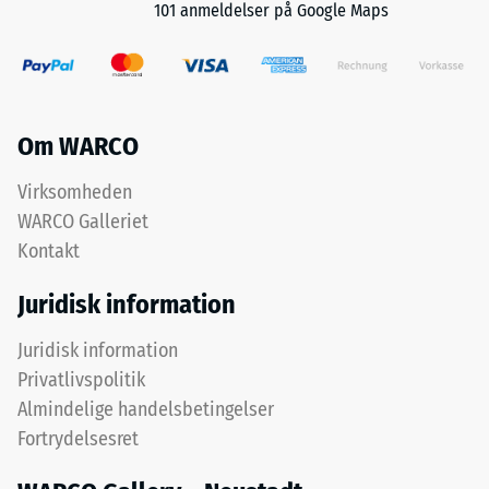
101 anmeldelser på Google Maps
bidrager
til
elasticitet,
Trykstyrken
stødabsorbering
for
og
et
Om WARCO
god
materiale
vandgennemtrængelighed.
beskriver
Virksomheden
Til
dets
WARCO Galleriet
sorte
modstandsdygtighed
Kontakt
og
over
antracitfarvede
for
Juridisk information
produkter
lokal
anvendes
belastning.
Juridisk information
et
Den
Privatlivspolitik
klart
angiver,
Almindelige handelsbetingelser
bindemiddel.
i
Fortrydelsesret
hvilket
omfang
Installation