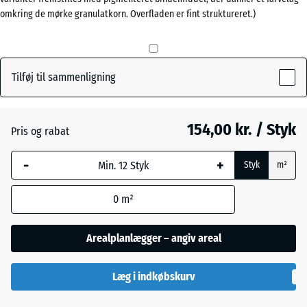
omkring de mørke granulatkorn. Overfladen er fint struktureret.)
50
Antracit
- 4,00 kr.
mm
Den valgte,
Græsgrøn
+ 4,00 kr.
blåmarkerede
Tilføj til sammenligning
dimension
anvendes til
Skifergrå
behovsberegningen
154,00 kr. / Styk
Pris og rabat
(medmindre andet
er angivet i
-
+
Styk
m²
produktdataene).
0
m²
50
x
50
Arealplanlægger – angiv areal
x 5
cm
Læg i indkøbskurv
|
0,25