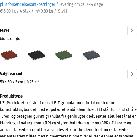
plus forsendelsesomkostninger
/
Levering om ca.
7-14 dage
616,00 kr. / 4 Styk / m²
(
9,80
kg
/ Styk)
Farve
Murstenrød
Murstenrød
Antracit
Græsgrøn
Skifergrå
(active)
Mere
Valgt variant
information
om
50 x 50 x 5 cm | 0,25 m²
farverne?
Mål
Produkttype
til
Vis
UZ (Produktet består af renset ELT-granulat med fin til mellemfin
forsendelse
farvepalette
kornstruktur, bundet med et polyurethanbindemiddel. ELT står for "End of Life
540
Tyres" og betegner gummigranulat fra genbrugte dæk. Materialet består af en
(active)
Murstenrød
x
blanding af naturgummi (NR) og styren-butadien-gummi (SBR). Til sorte og
540
antracitfarvede produkter anvendes et klart bindemiddel, mens farvede
x
varianter fremstilles med pigmenteret bindemiddel, der danner et farvelag