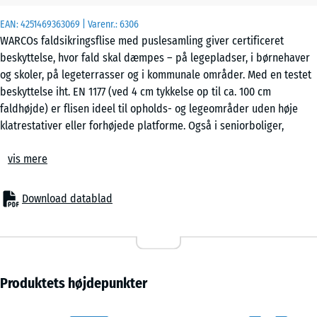
m²
EAN:
4251469363069
| Varenr.:
6306
WARCOs faldsikringsflise med puslesamling giver certificeret
beskyttelse, hvor fald skal dæmpes – på legepladser, i børnehaver
50
og skoler, på legeterrasser og i kommunale områder. Med en testet
x
beskyttelse iht. EN 1177 (ved 4 cm tykkelse op til ca. 100 cm
50
faldhøjde) er flisen ideel til opholds- og legeområder uden høje
x 2
- 79,00 kr.
klatrestativer eller forhøjede platforme. Også i seniorboliger,
cm
rehabilitering og fitnessmiljøer er den elastiske pusleflise en
|
vis mere
gennemprøvet gulvløsning, der kombinerer sikkerhed, komfort og
0,25
økonomi.
m²
Typiske anvendelser
Download datablad
– Legeområder for små børn, balance- og aktivitetszoner
– Skolegårde, børnehaver og kommunale pladser
50
– Terrasser med legeredskaber eller opholdszoner
x
– Fitness- og udendørsfitnessområder
50
– Seniorboliger, plejehjem, rehabiliterings- og terapilokaler
Produktets højdepunkter
x 3
- 55,00 kr.
Materiale & opbygning
cm
Fliserne er fremstillet af PU-bundet gummigranulat og har en