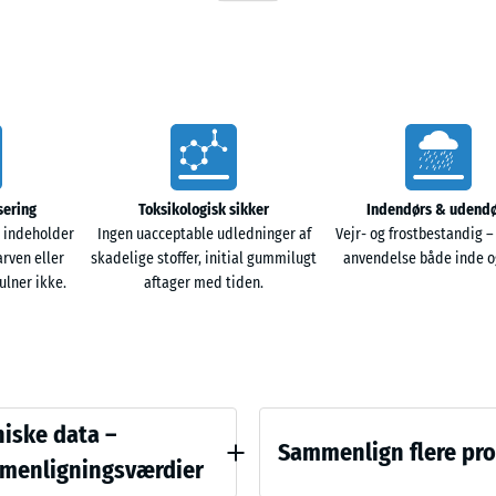
ruktur og relativt lav densitet giver meget gode
truktur. På bundne underlag ledes regnvand væk
 korrekt opbyggede ubundne underlag kan vandet
ermed vandgennemtrængelig og forsegler ikke
sering
Toksikologisk sikker
Indendørs & udendø
 indeholder
Ingen uacceptable udledninger af
Vejr- og frostbestandig –
arven eller
skadelige stoffer, initial gummilugt
anvendelse både inde o
lner ikke.
aftager med tiden.
mlingen. Dermed skabes en stabil og holdbar
ug, også uden kantafgrænsning. Fliserne kan
halvforband.
ichswerte
iske data –
Sammenlign flere pr
menligningsværdier
g elastiske. Overfladen kan fejes eller rengøres