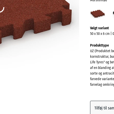
Murstenrød
Murs
(acti
Mere
Valgt variant
information
50 x 50 x 6 cm | 
om
farverne?
Produkttype
UZ (Produktet be
Vis
kornstruktur, bu
farvepalett
Life Tyres" og 
af en blanding 
Mursten
sorte og antrac
farvede variant
farvelag omkring
Antracit
Græsgr
Tilføj til s