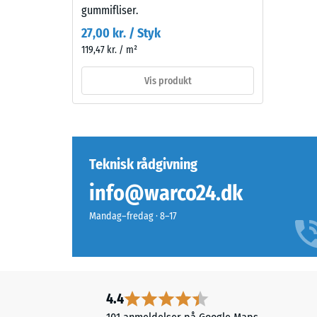
grønne
=
gummifliser.
haverum.
ca.
27,00 kr. / Styk
119,47 kr. / m²
0,75
Materiale
mm
–
Vis produkt
reste
Bestanddele
og
fordy
opbygning
efter
Teknisk rådgivning
24
timer
info@warco24.dk
Produktet
har
aflast
Mandag–fredag · 8–17
en
(BS
tolagsopbygning
7188)
og
består
af
4.4
renset,