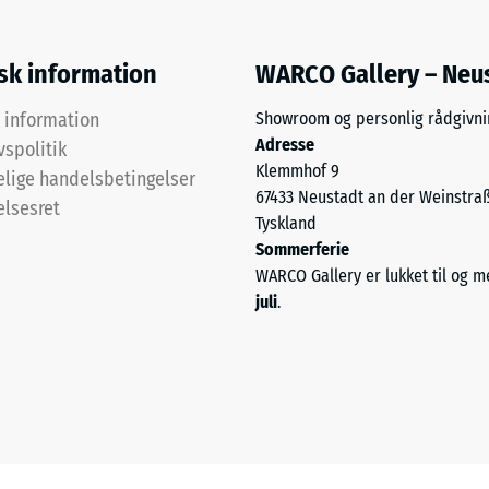
isk information
WARCO Gallery – Neu
k information
Showroom og personlig rådgivni
ken
Adresse
vspolitik
Klemmhof 9
lige handelsbetingelser
67433 Neustadt an der Weinstra
elsesret
e
Tyskland
r
Sommerferie
WARCO Gallery er lukket til og 
dsdygtighed
juli
.
ng.