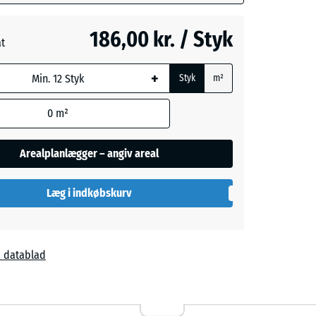
å
186,00 kr. / Styk
at
+
Styk
m²
0
m²
Arealplanlægger – angiv areal
Læg i indkøbskurv
 datablad