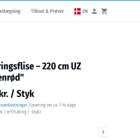
lanlægning
Tilbud & Prøver
DK
ringsflise – 220 cm UZ
enrød"
kr. / Styk
esomkostninger
/
Levering om ca.
7-14 dage
yk / m²
(
11,80
kg
/ Styk)