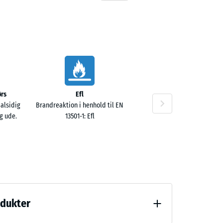
rs
Efl
 alsidig
Brandreaktion i henhold til EN
g ude.
13501-1: Efl
odukter