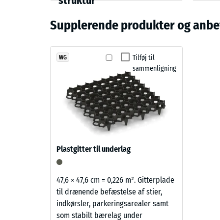
struktur
med højtryksrenser. Enkelte fliser kan udskiftes ef
Farve
Trykstyr
og
vedligeholdelsen enkel og sikrer en økonomisk løsnin
Murstenrød
Supplerende produkter og anbef
struktur
Tilsynel
Stød-, 
Teglrød
viser
Tilføj til
WG
Skridsik
sammenligning
et
Slidsty
varmt
rødbrunt
Vandgen
farvespil
Skridsi
med
levende
Termisk
granulatstruktur,
Frostbe
Plastgitter til underlag
som
Tryks
passer
godt
-
47,6 × 47,6 cm = 0,226 m². Gitterplade
til
til drænende befæstelse af stier,
Skala
terrasser
indkørsler, parkeringsarealer samt
2
og
som stabilt bærelag under