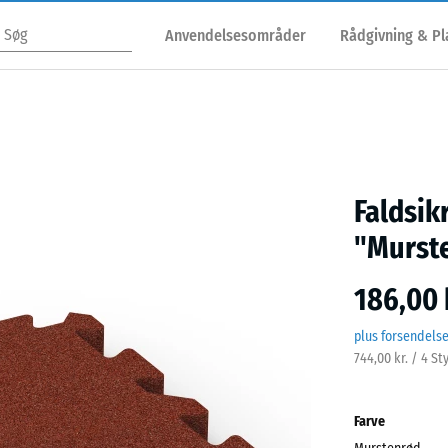
Anvendelsesområder
Rådgivning & P
Faldsik
"Murst
186,00 
plus forsendels
744,00 kr. / 4 St
Farve