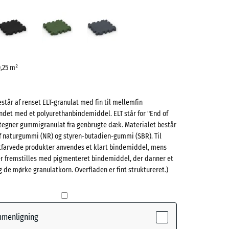
tenrød
Antracit
Græsgrøn
Skifergrå
ve)
0,25 m²
står af renset ELT-granulat med fin til mellemfin
ndet med et polyurethanbindemiddel. ELT står for "End of
e
betegner gummigranulat fra genbrugte dæk. Materialet består
af naturgummi (NR) og styren-butadien-gummi (SBR). Til
(active)
rød
itfarvede produkter anvendes et klart bindemiddel, mens
er fremstilles med pigmenteret bindemiddel, der danner et
 de mørke granulatkorn. Overfladen er fint struktureret.)
- 4,00 kr.
øn
+ 4,00 kr.
ammenligning