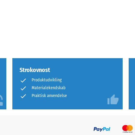
rende
bning
Strokovnost
s
Produktudvikling
Materialekendskab
ning
Praktisk anvendelse