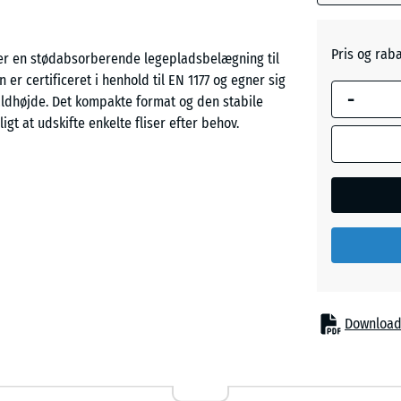
Skifergr
Pris og rab
 er en stødabsorberende legepladsbelægning til
 er certificeret i henhold til EN 1177 og egner sig
-
aldhøjde. Det kompakte format og den stabile
gt at udskifte enkelte fliser efter behov.
n har brug for beskyttelse ved faldhøjder op til
 og mere krævende lekinstallationer, for eksempel
 kombinerede legeredskaber eller boulder- og
g fritidsområder.
Download
lat. ELT står for “End of Life Tyres” og henviser til
 sorte fliser anvendes et farveløst bindemiddel,
demiddel, så granulatkornene får en farvet