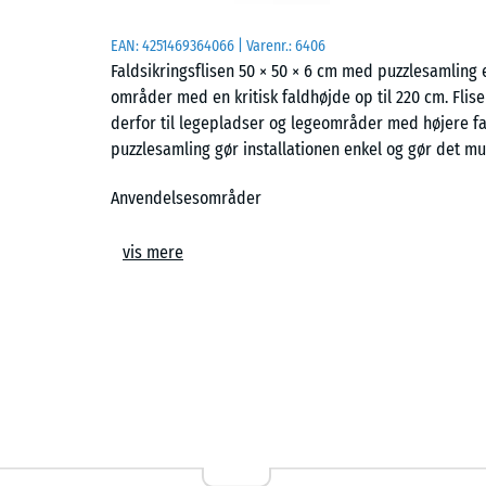
EAN:
4251469364066
| Varenr.:
6406
Faldsikringsflisen 50 × 50 × 6 cm med puzzlesamling
områder med en kritisk faldhøjde op til 220 cm. Flisen
derfor til legepladser og legeområder med højere f
puzzlesamling gør installationen enkel og gør det muli
Anvendelsesområder
Den 6 cm tykke gummiflise anvendes overalt, hvor bør
vis mere
220 cm. Typiske anvendelser er højere legeredskaber
store klatrestativer, klatretårne, netklatrestativer,
klatrevægge på offentlige legepladser, skolegårde o
Opbygning og materiale
Faldsikringsflisen består af PU-bundet ELT-gummigranu
gummigranulat fremstillet af genanvendte bildæk. Til
mens farvede fliser fremstilles med pigmenteret bin