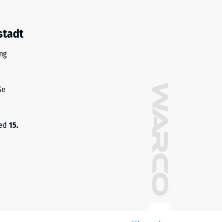
stadt
ng
ße
med
15.