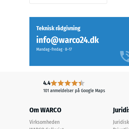
med
reste
tiden,
fordy
så
overfladen
efter
Teknisk rådgivning
bliver
24
info@warco24.dk
mørkere.
timer
Mandag–fredag · 8–17
aflast
Materiale
(BS
–
Bestanddele
7188)
og
4.4
opbygning
101 anmeldelser på Google Maps
2 / 5
Produktet
Om WARCO
Jurid
har
en
Virksomheden
Juridis
tolagsopbygning