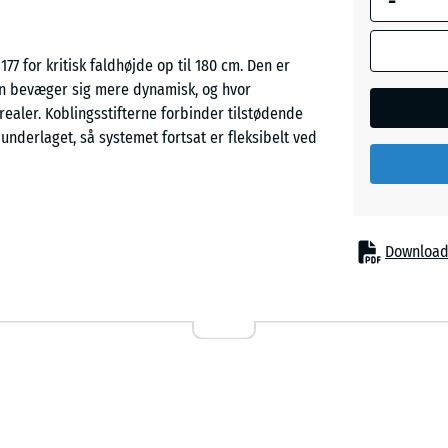
-
Mursten
177 for kritisk faldhøjde op til 180 cm. Den er
ørn bevæger sig mere dynamisk, og hvor
er. Koblingsstifterne forbinder tilstødende
Sandbe
 underlaget, så systemet fortsat er fleksibelt ved
Skifergr
gårde, hvor der er behov for sikker
Download
e klatrestativer og rutsjebanetårne. Den egner sig
og hvor et roligt, ensartet underlag letter både
to lag. Et finere, komprimeret slitlag på oversiden
ens det nedre lag består af grovere granulat med