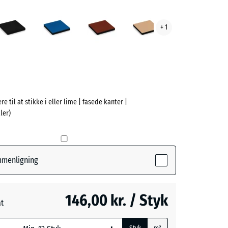
grøn
Antracit
Himmelblå
Murstenrød
Sandbeige
+ 1
ve)
re til at stikke i eller lime | fasede kanter |
ler)
e
(active)
øn
ammenligning
- 11,00 kr.
146,00 kr. / Styk
at
blå
+ 12,00 kr.