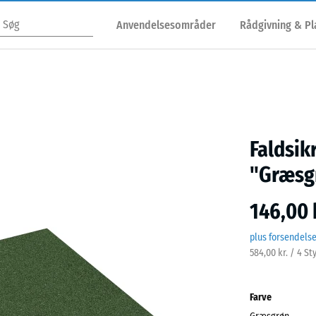
Anvendelsesområder
Rådgivning & P
Faldsik
"Græsg
146,00 
plus forsendels
584,00 kr. / 4 St
Farve