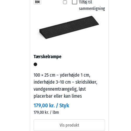
Belægningen er vejrbestandig, skridsikker og vandg
ELT-
Tilføj til
RM
Skridsik
til at dæmpe trin-, rulle- og skrabstøj, hvilket er en
sammenligning
granulat
Slidsty
vedligeholdelse sker ved fejning eller højtryksrensni
er
udskiftes uden at større dele af overfladen skal dem
belagt
Vandgen
med
Skridsi
græsgrønt
pigmenteret
Termisk
PU-
Frostbe
Tærskelrampe
bindemiddel.
Tryks
Farven
fremstår
-
100 × 25 cm – yderhøjde 1 cm,
som
inderhøjde 3–10 cm – skridsikker,
Skala
en
vandgennemtrængelig, løst
2
klar
placerbar eller kan limes
mellemgrøn
=
179,00 kr. / Styk
nuance.
ca.
179,00 kr. / lbm
Belægningen
0,75
kan
Vis produkt
slides
mm