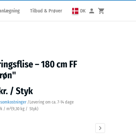
lanlægning
Tilbud & Prøver
DK
ringsflise – 180 cm FF
røn"
kr. / Styk
esomkostninger
/
Levering om ca.
7-14 dage
yk / m²
(
9,30
kg
/ Styk)