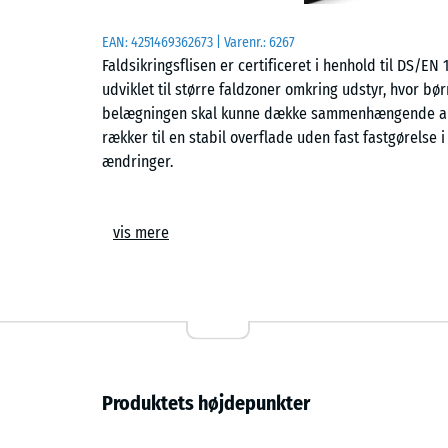
EAN:
4251469362673
| Varenr.:
6267
Faldsikringsflisen er certificeret i henhold til DS/EN 1
udviklet til større faldzoner omkring udstyr, hvor b
belægningen skal kunne dække sammenhængende areal
rækker til en stabil overflade uden fast fastgørelse i
ændringer.
Anvendelsesområder
vis mere
Flisen anvendes på offentlige legepladser og i skole
stødabsorbering omkring standardgunger, mellemstor
til anlæg, hvor flere redskaber samles i samme zone, 
projektering og senere tilpasning af arealet.
Opbygning og materiale
Produktets højdepunkter
Flisen er opbygget af PU-bundet ELT-gummigranulat i 
giver en relativt jævn overflade med god friktion, m