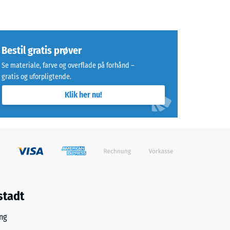
Bestil gratis prøver
Se materiale, farve og overflade på forhånd –
gratis og uforpligtende.
Klik her nu!
stadt
ng