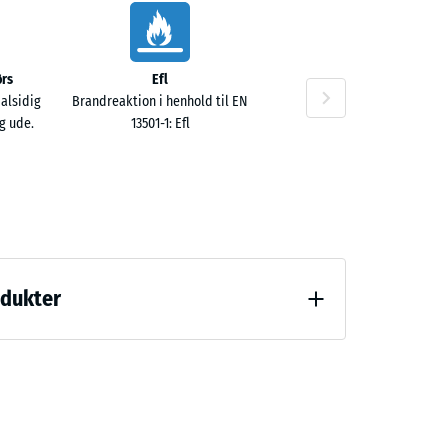
rs
Efl
 alsidig
Brandreaktion i henhold til EN
g ude.
13501-1: Efl
odukter
ng (BS 7188)