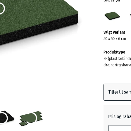
Græsgrøn
Græs
(acti
Mere
Valgt variant
information
50 x 50 x 6 cm
om
farverne?
Produkttype
FF (plastforbinde
Vis
dræneringskana
farvepalett
Græsgr
Tilføj til s
Antracit
Pris og rab
Himmel