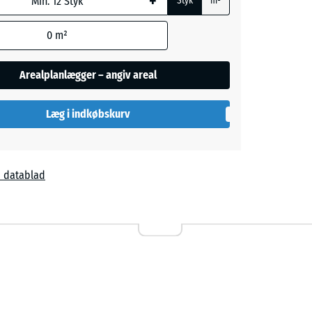
+
Styk
m²
rød
- 9,00 kr.
0
m²
Arealplanlægger – angiv areal
ige
+ 16,00 kr.
Læg i indkøbskurv
å
+ 12,00 kr.
 datablad