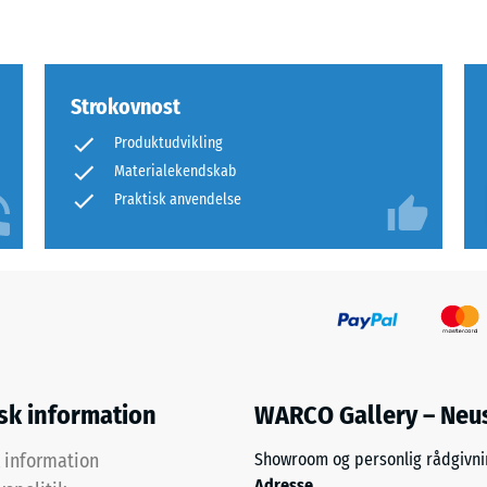
rende
bning
Strokovnost
Produktudvikling
s
Materialekendskab
Praktisk anvendelse
ning
isk information
WARCO Gallery – Neu
k information
Showroom og personlig rådgivni
Adresse