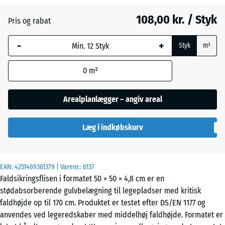
108,00 kr. / Styk
Pris og rabat
Grafitgrå
-
+
Styk
m²
Tomatrød
- 3,00 kr.
0
m²
Arealplanlægger – angiv areal
Læg i indkøbskurv
EAN:
4251469361379
| Varenr.:
6137
Faldsikringsflisen i formatet 50 × 50 × 4,8 cm er en
stødabsorberende gulvbelægning til legepladser med kritisk
faldhøjde op til 170 cm. Produktet er testet efter DS/EN 1177 og
anvendes ved legeredskaber med middelhøj faldhøjde. Formatet er