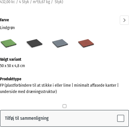
432,00 kr. / 4 Styk / m²
(
6,67
kg
/ Styk)
Farve
Lindgrøn
Lindgrøn
Antracit
Grafitgrå
Tomatrød
(active)
Mere
Valgt variant
information
50 x 50 x 4,8 cm
om
farverne?
Produkttype
FP (plastforbindere til at stikke i eller lime | minimalt affasede kanter |
Vis
underside med dræningsstruktur)
farvepalette
(active)
Lindgrøn
Tilføj til sammenligning
Antracit
- 7,00 kr.