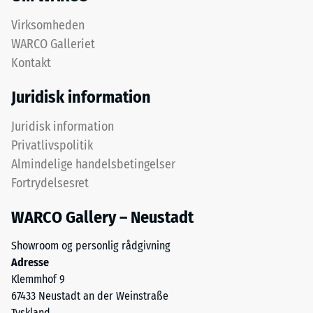
ELT-
mm
granulat
Virksomheden
resterende
og
WARCO Galleriet
danner
fordybning
Kontakt
en
efter
slidfast
Juridisk information
24
og
skridsikker
timers
Juridisk information
overflade.
Privatlivspolitik
aflastning
Det
Almindelige handelsbetingelser
(BS
nederste
Fortrydelsesret
lag
7188)
består
WARCO Gallery – Neustadt
af
grovere
Showroom og personlig rådgivning
granulat
Adresse
/ 5
og
Klemmhof 9
bidrager
67433 Neustadt an der Weinstraße
til
Tyskland