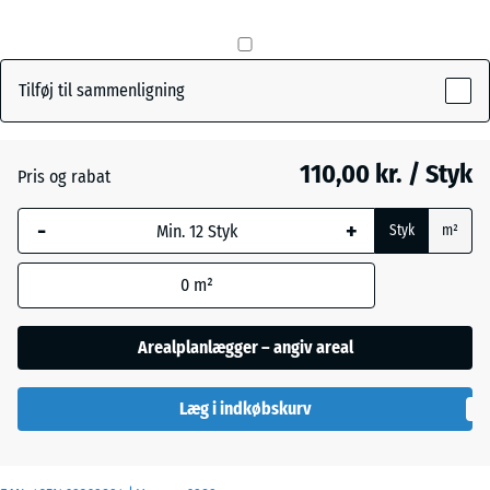
mm
Den valgte,
Græsgrøn
+ 5,00 kr.
blåmarkerede
Tilføj til sammenligning
dimension
anvendes til
Skifergrå
behovsberegningen
110,00 kr. / Styk
Pris og rabat
(medmindre andet
er angivet i
-
+
Styk
m²
produktdataene).
0
m²
50
x
50
Arealplanlægger – angiv areal
x 3
cm
Læg i indkøbskurv
|
0,25
m²