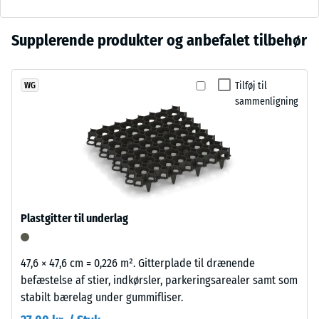
3 = ca. 0,5
rødbrunt
mm
farvespil
resterende
Der
Supplerende produkter og anbefalet tilbehør
med
fordybning
er
levende
efter 24
endnu
granulatstruktur,
timers
Tilføj til
WG
ikke
som
aflastning
sammenligning
valgt
passer
(BS 7188)
et
godt
produkt
Tilsyneladende
til
densitet -
til
terrasser
skala værdi 3 =
produkt­
og
840 til 900
sammenligningen.
grønne
kg/m³
haverum.
Plastgitter til underlag
Stød-, vibrations-
og
Materiale
trinlydsdæmpning
47,6 × 47,6 cm = 0,226 m². Gitterplade til drænende
–
– Skala værdi 2 =
befæstelse af stier, indkørsler, parkeringsarealer samt som
Bestanddele
behagelig
stabilt bærelag under gummifliser.
og
dæmpning