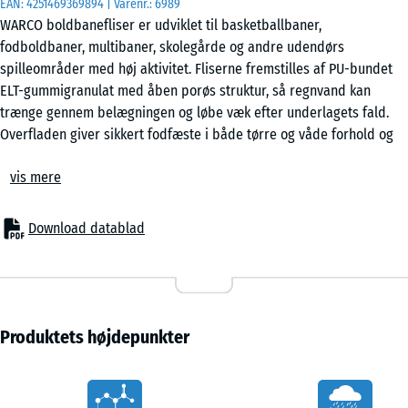
EAN:
4251469369894
| Varenr.:
6989
WARCO boldbanefliser er udviklet til basketballbaner,
fodboldbaner, multibaner, skolegårde og andre udendørs
50
spilleområder med høj aktivitet. Fliserne fremstilles af PU-bundet
x
ELT-gummigranulat med åben porøs struktur, så regnvand kan
50
trænge gennem belægningen og løbe væk efter underlagets fald.
x 4
+ 40,00 kr.
Overfladen giver sikkert fodfæste i både tørre og våde forhold og
cm
dæmper belastningen ved løb, hop og hurtige retningsskift.
|
vis mere
Stabil belægning med puslesamling
0,25
Fliserne forbindes med en integreret puslesamling langs alle sider.
m²
Samlingen holder belægningen samlet uden brug af lim eller skruer
Download datablad
og gør monteringen hurtig på faste og bærende underlag. Fliserne
kan lægges i halvforbandt eller skakmønster afhængigt af banens
udtryk. Ved kanter, hegn eller målområder kan fliserne tilpasses
med stiksav eller rundsav. Hvis en flise beskadiges, kan den
udskiftes enkeltvis uden at hele området skal demonteres.
Produktets højdepunkter
Montering på faste underlag
Belægningen monteres på stabile underlag som beton,
Vorteile
belægningssten eller kunststofgitter. Der kræves normalt ingen