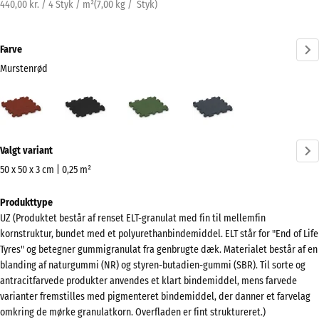
440,00 kr. / 4 Styk / m²
(
7,00
kg
/ Styk)
Farve
Murstenrød
Murstenrød
Antracit
Græsgrøn
Skifergrå
(active)
Mere
Valgt variant
information
om
50 x 50 x 3 cm | 0,25 m²
farverne?
Mål
Produkttype
til
Vis
UZ (Produktet består af renset ELT-granulat med fin til mellemfin
forsendelse
farvepalette
kornstruktur, bundet med et polyurethanbindemiddel. ELT står for "End of Life
540
Tyres" og betegner gummigranulat fra genbrugte dæk. Materialet består af en
(active)
Murstenrød
x
blanding af naturgummi (NR) og styren-butadien-gummi (SBR). Til sorte og
540
antracitfarvede produkter anvendes et klart bindemiddel, mens farvede
x
varianter fremstilles med pigmenteret bindemiddel, der danner et farvelag
omkring de mørke granulatkorn. Overfladen er fint struktureret.)
30
Antracit
- 5,00 kr.