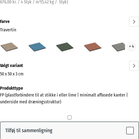
676,00 kr. / 4 Styk / m²
(
5,42
kg
/ Styk)
Farve
Travertin
Travertin
Atlantisk
Engelsk
Etna
Grå
+ 4
(active)
græs
gran
Mere
Valgt variant
information
om
50 x 50 x 3 cm
farverne?
Mål
Produkttype
til
Vis
FP (plastforbindere til at stikke i eller lime | minimalt affasede kanter |
forsendelse
farvepalette
underside med dræningsstruktur)
500
(active)
Travertin
x
500
x
Tilføj til sammenligning
30
Atlantisk