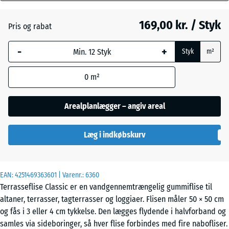
mm
169,00 kr. / Styk
Pris og rabat
Den valgte,
Engelsk
blåmarkerede
græs
-
+
Styk
m²
dimension
anvendes til
0
m²
behovsberegningen
Etna
(medmindre andet
er angivet i
Arealplanlægger – angiv areal
produktdataene).
Grå
granit
Læg i indkøbskurv
50
x
50
x 3
Lavendel
EAN:
4251469363601
| Varenr.:
6360
cm
Terrasseflise Classic er en vandgennemtrængelig gummiflise til
altaner, terrasser, tagterrasser og loggiaer. Flisen måler 50 × 50 cm
Mørkegrå
og fås i 3 eller 4 cm tykkelse. Den lægges flydende i halvforband og
50
granit
samles via sideboringer, så hver flise forbindes med fire nabofliser.