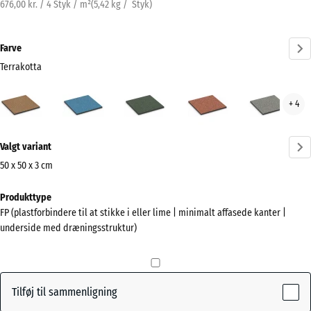
676,00 kr. / 4 Styk / m²
(
5,42
kg
/ Styk)
Farve
Terrakotta
Terrakotta
Atlantisk
Engelsk
Etna
Grå
+ 4
(active)
græs
gran
Mere
Valgt variant
information
om
50 x 50 x 3 cm
farverne?
Mål
Produkttype
til
Vis
FP (plastforbindere til at stikke i eller lime | minimalt affasede kanter |
forsendelse
farvepalette
underside med dræningsstruktur)
500
(active)
Terrakotta
x
500
x
Tilføj til sammenligning
30
Atlantisk