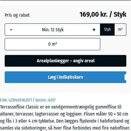
mm
169,00 kr. / Styk
Pris og rabat
Den valgte,
Engelsk
blåmarkerede
græs
-
+
Styk
m²
dimension
anvendes til
0
m²
behovsberegningen
Etna
(medmindre andet
er angivet i
Arealplanlægger – angiv areal
produktdataene).
Grå
granit
Læg i indkøbskurv
50
x
50
x 3
Lavendel
EAN:
4251469363571
| Varenr.:
6357
cm
Terrasseflise Classic er en vandgennemtrængelig gummiflise til
altaner, terrasser, tagterrasser og loggiaer. Flisen måler 50 × 50 cm
Mørkegrå
og fås i 3 eller 4 cm tykkelse. Den lægges flydende i halvforband og
50
granit
samles via sideboringer, så hver flise forbindes med fire nabofliser.