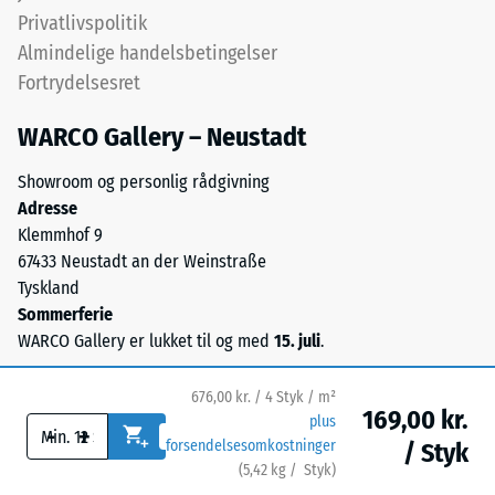
UV-
Privatlivspolitik
stabiliseret
Frostbestandig
Almindelige handelsbetingelser
polyurethanbindemiddel.
Trykstyrke
Fortrydelsesret
Overfladen
-
har
WARCO Gallery – Neustadt
en
Skalaværdi
åben,
1
Showroom og personlig rådgivning
porøs
Adresse
=
struktur.
Klemmhof 9
Bærelaget
ca.
67433 Neustadt an der Weinstraße
består
1
Tyskland
af
Sommerferie
mm
renset,
WARCO Gallery er lukket til og med
15. juli
.
sort
resterende
gummigranulat
fordybning
676,00 kr. / 4 Styk / m²
fra
169,00 kr.
plus
efter
-
+
genbrugte
forsendelsesomkostninger
/ Styk
dæk
24
(
5,42
kg
/ Styk)
Sikre gulve.
(ELT)